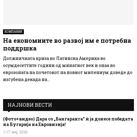
КОМПАНИИ
На економиите во развој им е потребна
поддршка
Должничката криза во Латинска Америка во
осумдесеттите години од минатиот век и онаа во
еврозоната на почетокот на новиот милениум доведе до
изгубена декада на...
НАЈНОВИ ВЕСТИ
(Фото+видео) Дара со „Бангаранга“ ѝ ја донесе победата
на Бугарија на Евровизија!
17 мај, 2026