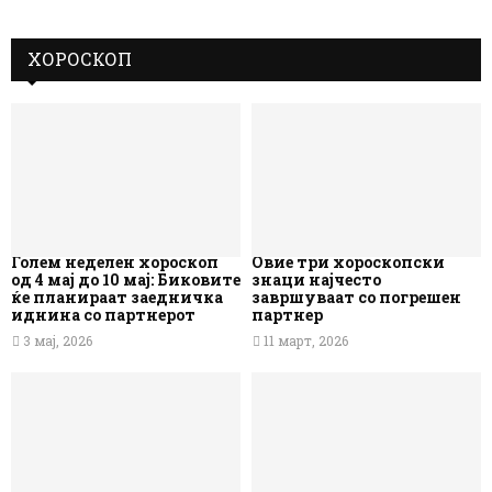
ХОРОСКОП
Голем неделен хороскоп
Овие три хороскопски
од 4 мај до 10 мај: Биковите
знаци најчесто
ќе планираат заедничка
завршуваат со погрешен
иднина со партнерот
партнер
3 мај, 2026
11 март, 2026