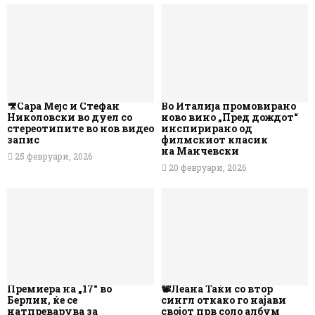
🎥Сара Мејс и Стефан
Во Италија промовирано
Николовски во дуел со
ново вино „Пред дождот“
стереотипите во нов видео
инспирирано од
запис
филмскиот класик
на Манчевски
25 февруари, 2026
20 февруари, 2026
Премиера на „17“ во
📽️Леана Таќи со втор
Берлин, ќе се
сингл откако го најави
натпреварува за
својот прв соло албум