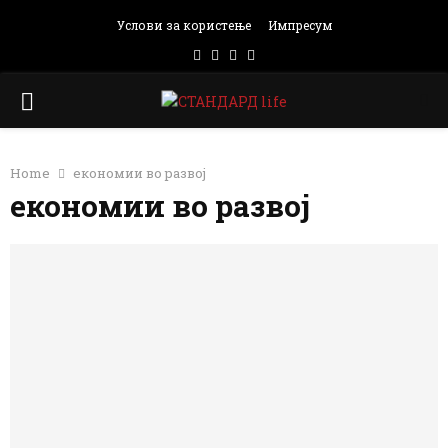
Услови за користење
Импресум
Facebook
Instagram
Email
Rss
PRIMARY
MENU
Home
економии во развој
економии во развој