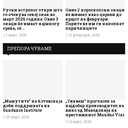
Руски астролог откри што
Овие 2 хороскопски знаци
го очекува секој знак во
ќе живеат како цареви до
март 2026 година: Овие 3
крајот на февруари:
знаци ќе имаат најмногу
Парите ќе им ги наполнат
среќа, сè...
паричниците
1 март, 2026
15 февруари, 2026
ПРЕПОРАЧУВАМЕ
„Мамутите“ на Котевска ја
„Тиквеш“ прогласен за
доби поддршката на
најдобар производител на
Sundance Institute
вино од Македонија на
престижниот Mundus Vini
25 март, 2026
12 март, 2026