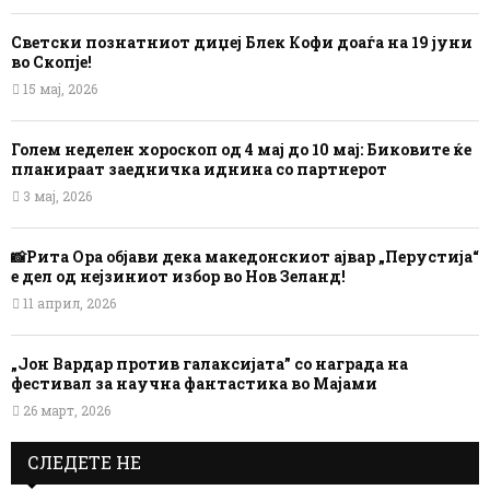
Светски познатниот диџеј Блек Кофи доаѓа на 19 јуни
во Скопје!
15 мај, 2026
Голем неделен хороскоп од 4 мај до 10 мај: Биковите ќе
планираат заедничка иднина со партнерот
3 мај, 2026
📸Рита Ора објави дека македонскиот ајвар „Перустија“
е дел од нејзиниот избор во Нов Зеланд!
11 април, 2026
„Јон Вардар против галаксијата” со награда на
фестивал за научна фантастика во Мајами
26 март, 2026
СЛЕДЕТЕ НЕ