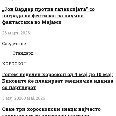
„Јон Вардар против галаксијата” со
награда на фестивал за научна
фантастика во Мајами
26 март, 2026
Следете не
Стандард
ХОРОСКОП
Голем неделен хороскоп од 4 мај до 10 мај:
Биковите ќе планираат заедничка иднина
со партнерот
3 мај, 2026
3 мај, 2026
Овие три хороскопски знаци најчесто
завршуваат со погрешен партнер