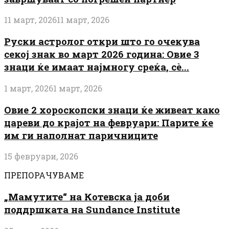
11 март, 2026
11 март, 2026
Руски астролог откри што го очекува
секој знак во март 2026 година: Овие 3
знаци ќе имаат најмногу среќа, сè...
1 март, 2026
1 март, 2026
Овие 2 хороскопски знаци ќе живеат како
цареви до крајот на февруари: Парите ќе
им ги наполнат паричниците
15 февруари, 2026
ПРЕПОРАЧУВАМЕ
„Мамутите“ на Котевска ја доби
поддршката на Sundance Institute