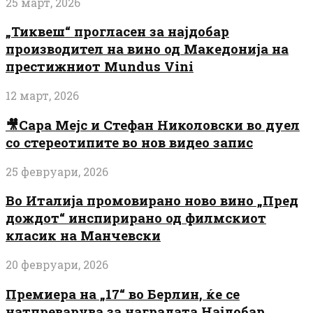
25 март, 2026
„Тиквеш“ прогласен за најдобар
производител на вино од Македонија на
престижниот Mundus Vini
12 март, 2026
🎥Сара Мејс и Стефан Николовски во дуел
со стереотипите во нов видео запис
25 февруари, 2026
Во Италија промовирано ново вино „Пред
дождот“ инспирирано од филмскиот
класик на Манчевски
20 февруари, 2026
Премиера на „17“ во Берлин, ќе се
натпреварува за наградата Најдобар