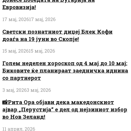
Евровизија!
17 мај, 2026
17 мај, 2026
Светски познатниот диџеј Блек Кофи
доаѓа на 19 јуни во Скопје!
15 мај, 2026
15 мај, 2026
Голем неделен хороскоп од 4 мај до 10 мај:
Биковите ќе планираат заедничка иднина
со партнерот
3 мај, 2026
3 мај, 2026
📸Рита Ора објави дека македонскиот
ајвар „Перустија“ е дел од нејзиниот избор
во Нов Зеланд!
11 април, 2026