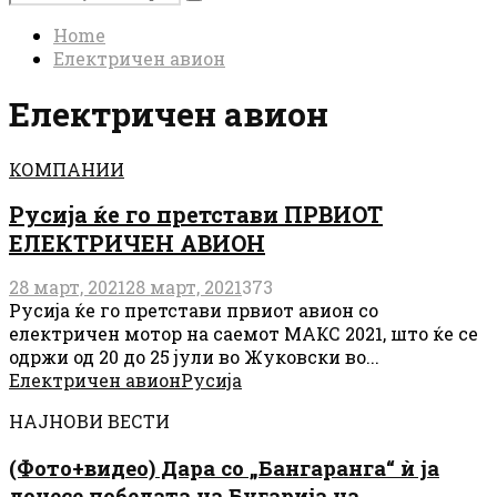
Search
for:
Home
Електричен авион
Електричен авион
КОМПАНИИ
Русија ќе го претстави ПРВИОТ
ЕЛЕКТРИЧЕН АВИОН
28 март, 2021
28 март, 2021
373
Русија ќе го претстави првиот авион со
електричен мотор на саемот МАКС 2021, што ќе се
одржи од 20 до 25 јули во Жуковски во...
Електричен авион
Русија
НАЈНОВИ ВЕСТИ
(Фото+видео) Дара со „Бангаранга“ ѝ ја
донесе победата на Бугарија на