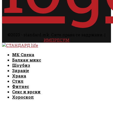
©2023 - standard.mk. Сите права се задржани. |
ИМПРЕСУМ
Facebook
Instagram
Email
Rss
Facebook
Instagram
Email
Rss
МК Сцена
Балкан микс
Шоубиз
Здравје
Храна
Стил
Фитнес
Секс и врски
Хороскоп