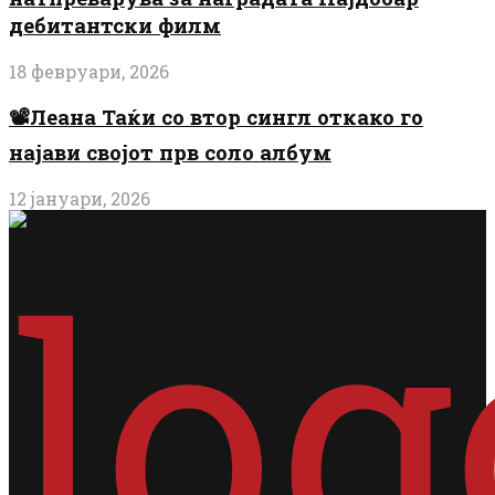
дебитантски филм
18 февруари, 2026
📽️Леана Таќи со втор сингл откако го
најави својот прв соло албум
12 јануари, 2026