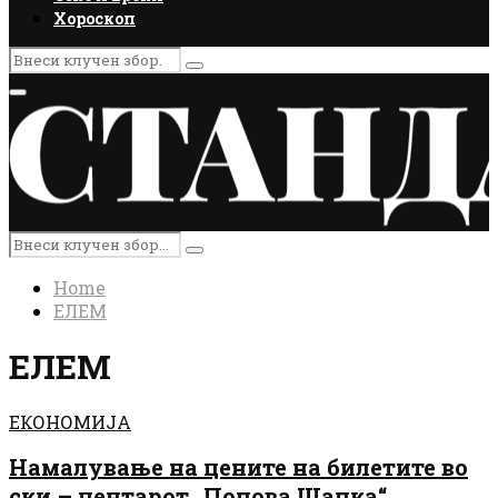
Хороскоп
Search
Search
for:
Primary
Menu
Search
Search
for:
Home
ЕЛЕМ
ЕЛЕМ
ЕКОНОМИЈА
Намалување на цените на билетите во
ски – центарот „Попова Шапка“