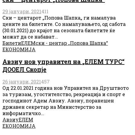
29 јануари, 2021
411
Ски – центарот „Попова Шапка„ ги намалува
цените на билетите. Со намалувањето, од сабота
(30.01.2021) до крајот на сезоната билетите ќе
можат да се набават...
Билети
ЕЛЕМ
ски - центар „Попова Шапка“
ЕКОНОМИЈА
Авзиу нов управител на „ЕЛЕМ ТУРС“
ДООЕЛ Скопје
26 јануари, 2021
457
Од 22.01.2021 година нов Управител на Друштвото
за туризам, угостителство, рекреација и спорт е
господинот Адем Авзиу. Авзиу, поранешен
државен секретар на Министерство за
информатичко...
Авзиу
ЕЛЕМ
ЕКОНОМИЈА