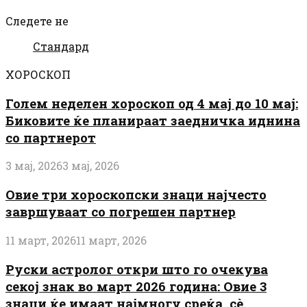
Следете не
Стандард
ХОРОСКОП
Голем неделен хороскоп од 4 мај до 10 мај:
Биковите ќе планираат заедничка иднина
со партнерот
3 мај, 2026
3 мај, 2026
Овие три хороскопски знаци најчесто
завршуваат со погрешен партнер
11 март, 2026
11 март, 2026
Руски астролог откри што го очекува
секој знак во март 2026 година: Овие 3
знаци ќе имаат најмногу среќа, сè...