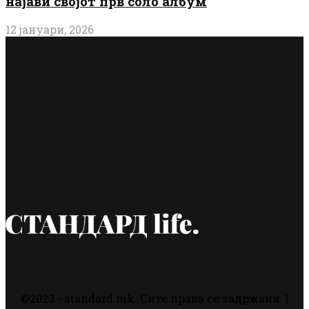
најави својот прв соло албум
12 јануари, 2026
©2023 - standard.mk. Сите права се задржани. |