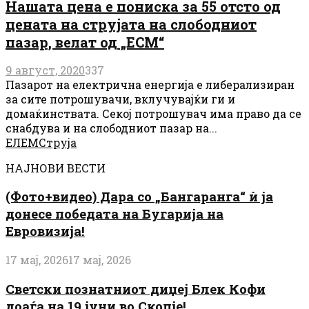
Нашата цена е пониска за 55 отсто од
цената на струјата на слободниот
пазар, велат од „ЕСМ“
9 август, 2020
337
Пазарот на електрична енергија е либерализиран
за сите потрошувачи, вклучувајќи ги и
домаќинствата. Секој потрошувач има право да се
снабдува и на слободниот пазар на...
ЕЛЕМ
Струја
НАЈНОВИ ВЕСТИ
(Фото+видео) Дара со „Бангаранга“ ѝ ја
донесе победата на Бугарија на
Евровизија!
17 мај, 2026
17 мај, 2026
Светски познатниот диџеј Блек Кофи
доаѓа на 19 јуни во Скопје!