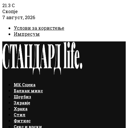
21.3
C
Скопје
7 август, 2026
Услови за користење
Импресум
Facebook
Instagram
Email
Rss
МК Сцена
Балкан микс
Шоубиз
Здравје
Храна
Стил
Фитнес
Секс и врски