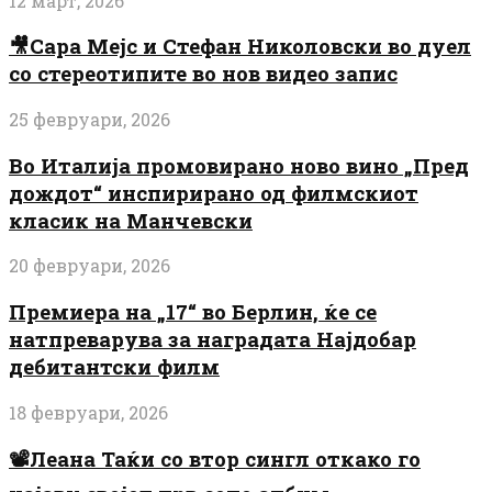
12 март, 2026
🎥Сара Мејс и Стефан Николовски во дуел
со стереотипите во нов видео запис
25 февруари, 2026
Во Италија промовирано ново вино „Пред
дождот“ инспирирано од филмскиот
класик на Манчевски
20 февруари, 2026
Премиера на „17“ во Берлин, ќе се
натпреварува за наградата Најдобар
дебитантски филм
18 февруари, 2026
📽️Леана Таќи со втор сингл откако го