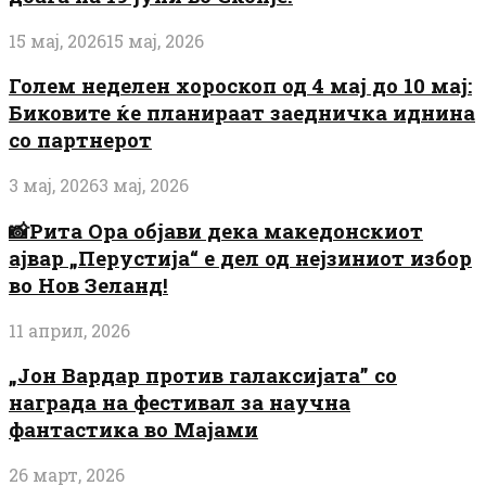
15 мај, 2026
15 мај, 2026
Голем неделен хороскоп од 4 мај до 10 мај:
Биковите ќе планираат заедничка иднина
со партнерот
3 мај, 2026
3 мај, 2026
📸Рита Ора објави дека македонскиот
ајвар „Перустија“ е дел од нејзиниот избор
во Нов Зеланд!
11 април, 2026
„Јон Вардар против галаксијата” со
награда на фестивал за научна
фантастика во Мајами
26 март, 2026