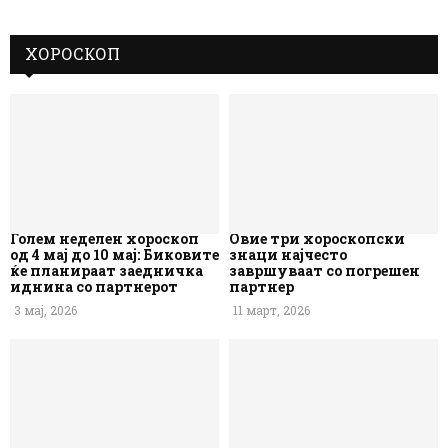
ХОРОСКОП
Голем неделен хороскоп
Овие три хороскопски
од 4 мај до 10 мај: Биковите
знаци најчесто
ќе планираат заедничка
завршуваат со погрешен
иднина со партнерот
партнер
3 мај, 2026
11 март, 2026