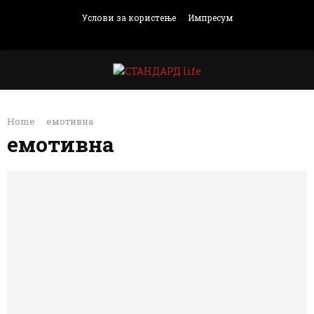
Услови за користење
Импресум
Facebook
Instagram
Email
Rss
PRIMARY
Home
емотивна
MENU
емотивна