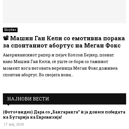
Шоубиз
📽 Машин Ган Кели со емотивна порака
за спонтаниот абортус на Меган Фокс
Американскиот рапер и пејач Колсон Бејкер, познат
како Машин Ган Кели, сѐ уште се бори со тажниот
момент кога неговата вереница Меган Фокс доживеа
спонтан абортус. Во својата нова...
НАЈНОВИ ВЕСТИ
(Фото+видео) Дара со „Бангаранга“ ѝ ја донесе победата
на Бугарија на Евровизија!
17 мај, 2026