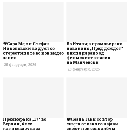
🎥Сара Мејс и Стефан
Во Италија промовирано
Николовски во дуел со
ново вино „Пред дождот“
стереотипите во нов видео
инспирирано од
запис
филмскиот класик
на Манчевски
25 февруари, 2026
20 февруари, 2026
Премиера на „17“ во
📽️Леана Таќи со втор
Берлин, ќе се
сингл откако го најави
натпреварува за
својот прв соло албум