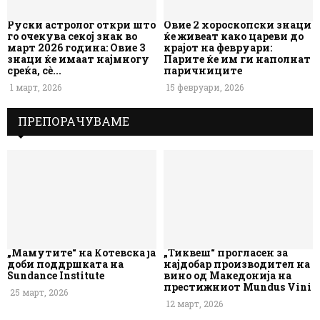
Руски астролог откри што
Овие 2 хороскопски знаци
го очекува секој знак во
ќе живеат како цареви до
март 2026 година: Овие 3
крајот на февруари:
знаци ќе имаат најмногу
Парите ќе им ги наполнат
среќа, сè...
паричниците
1 март, 2026
15 февруари, 2026
ПРЕПОРАЧУВАМЕ
„Мамутите“ на Котевска ја
„Тиквеш“ прогласен за
доби поддршката на
најдобар производител на
Sundance Institute
вино од Македонија на
престижниот Mundus Vini
25 март, 2026
12 март, 2026