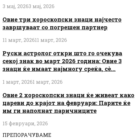
3 мај, 2026
3 мај, 2026
Овие три хороскопски знаци најчесто
завршуваат со погрешен партнер
11 март, 2026
11 март, 2026
Руски астролог откри што го очекува
секој знак во март 2026 година: Овие 3
знаци ќе имаат најмногу среќа, сè...
1 март, 2026
1 март, 2026
Овие 2 хороскопски знаци ќе живеат како
цареви до крајот на февруари: Парите ќе
им ги наполнат паричниците
15 февруари, 2026
ПРЕПОРАЧУВАМЕ