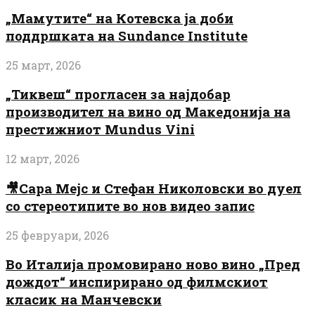
„Мамутите“ на Котевска ја доби
поддршката на Sundance Institute
25 март, 2026
„Тиквеш“ прогласен за најдобар
производител на вино од Македонија на
престижниот Mundus Vini
12 март, 2026
🎥Сара Мејс и Стефан Николовски во дуел
со стереотипите во нов видео запис
25 февруари, 2026
Во Италија промовирано ново вино „Пред
дождот“ инспирирано од филмскиот
класик на Манчевски