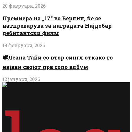
20 февруари, 2026
Премиера на „17“ во Берлин, ќе се
натпреварува за наградата Најдобар
дебитантски филм
18 февруари, 2026
📽️Леана Таќи со втор сингл откако го
најави својот прв соло албум
12 јануари, 2026