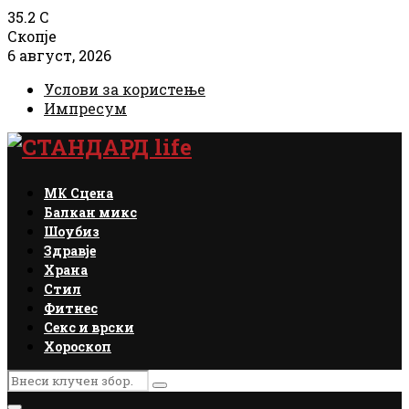
35.2
C
Скопје
6 август, 2026
Услови за користење
Импресум
Facebook
Instagram
Email
Rss
МК Сцена
Балкан микс
Шоубиз
Здравје
Храна
Стил
Фитнес
Секс и врски
Хороскоп
Search
Search
for: