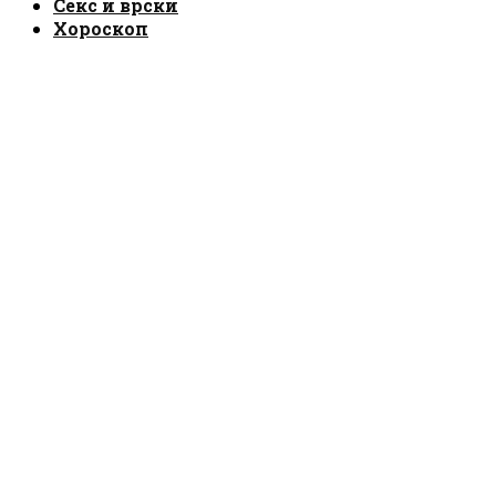
Секс и врски
Хороскоп