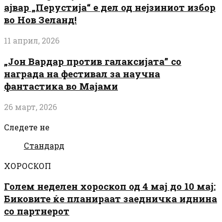
ајвар „Перустија“ е дел од нејзиниот избор
во Нов Зеланд!
11 април, 2026
„Јон Вардар против галаксијата” со
награда на фестивал за научна
фантастика во Мајами
26 март, 2026
Следете не
Стандард
ХОРОСКОП
Голем неделен хороскоп од 4 мај до 10 мај:
Биковите ќе планираат заедничка иднина
со партнерот