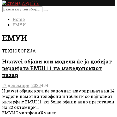
Primary
Menu
Search
Search
for:
Home
ЕМУИ
ЕМУИ
ТЕХНОЛОГИЈА
Huawei објави кои модели ќе ја добијат
верзијата EMUI 11 на македонскиот
пазар
17 декември, 2020
404
Huawei објави кога ќе започнат ажурирањата на 14
модели паметни телефони и таблети со најновиот
интерфејс EMUI 11, кој беше официјално претставен
на 22 октомври...
ЕМУИ
Смартфони
Хуавеи