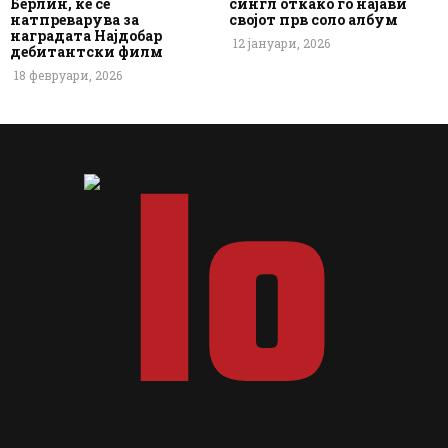
Берлин, ќе се
сингл откако го најави
натпреварува за
својот прв соло албум
наградата Најдобар
12 јануари, 2026
дебитантски филм
18 февруари, 2026