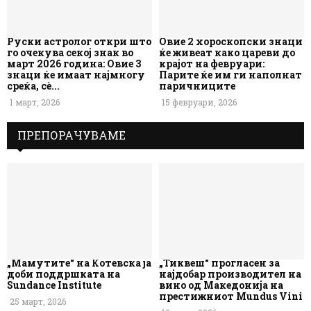
Руски астролог откри што
Овие 2 хороскопски знаци
го очекува секој знак во
ќе живеат како цареви до
март 2026 година: Овие 3
крајот на февруари:
знаци ќе имаат најмногу
Парите ќе им ги наполнат
среќа, сè...
паричниците
1 март, 2026
15 февруари, 2026
ПРЕПОРАЧУВАМЕ
„Мамутите“ на Котевска ја
„Тиквеш“ прогласен за
доби поддршката на
најдобар производител на
Sundance Institute
вино од Македонија на
престижниот Mundus Vini
25 март, 2026