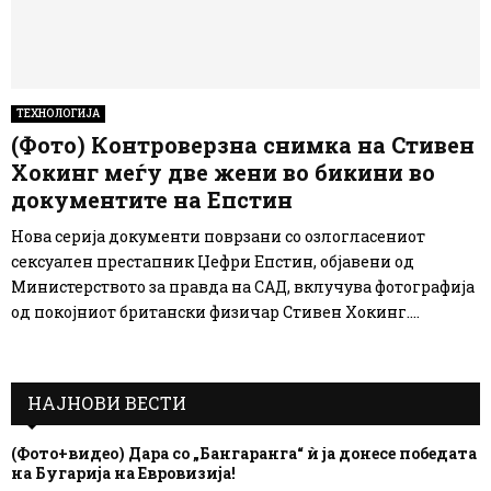
ТЕХНОЛОГИЈА
(Фото) Контроверзна снимка на Стивен
Хокинг меѓу две жени во бикини во
документите на Епстин
Нова серија документи поврзани со озлогласениот
сексуален престапник Џефри Епстин, објавени од
Министерството за правда на САД, вклучува фотографија
од покојниот британски физичар Стивен Хокинг....
НАЈНОВИ ВЕСТИ
(Фото+видео) Дара со „Бангаранга“ ѝ ја донесе победата
на Бугарија на Евровизија!