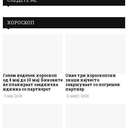
ХОРОСКОП
Голем неделен хороскоп
Овие три хороскопски
од 4 мај до 10 мај: Биковите
знаци најчесто
ќе планираат заедничка
завршуваат со погрешен
иднина со партнерот
партнер
3 мај, 2026
11 март, 2026