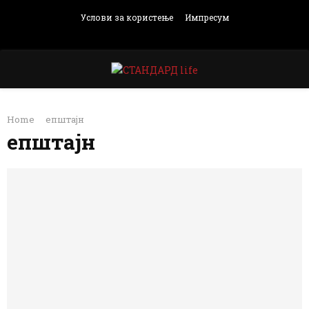
Услови за користење
Импресум
Facebook
Instagram
Email
Rss
PRIMARY
Home
епштајн
MENU
епштајн