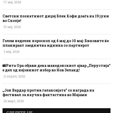
17 мај, 2026
Светски познатниот диџеј Блек Кофи доаѓа на 19 јуни
во Скопје!
15 мај, 2026
Голем неделен хороскоп од 4 мај до 10 мај: Биковите ќе
планираат заедничка иднина со партнерот
3 мај, 2026
📸Рита Ора објави дека македонскиот ајвар „Перустија“
е дел од нејзиниот избор во Нов Зеланд!
11 април, 2026
„Јон Вардар против галаксијата” со награда на
фестивал за научна фантастика во Мајами
26 март, 2026
СЛЕДЕТЕ НЕ