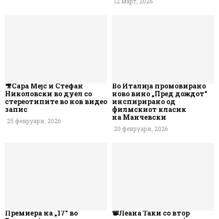
12 март, 2026
🎥Сара Мејс и Стефан
Во Италија промовирано
Николовски во дуел со
ново вино „Пред дождот“
стереотипите во нов видео
инспирирано од
запис
филмскиот класик
на Манчевски
25 февруари, 2026
20 февруари, 2026
Премиера на „17“ во
📽️Леана Таќи со втор