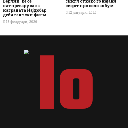
Берлин, ќе се
сингл откако го најави
натпреварува за
својот прв соло албум
наградата Најдобар
12 јануари, 2026
дебитантски филм
18 февруари, 2026