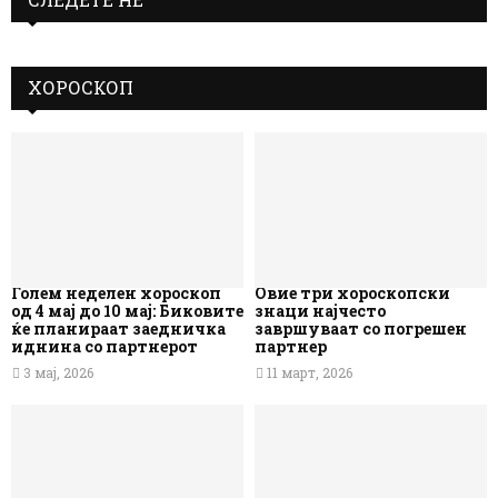
ХОРОСКОП
Голем неделен хороскоп
Овие три хороскопски
од 4 мај до 10 мај: Биковите
знаци најчесто
ќе планираат заедничка
завршуваат со погрешен
иднина со партнерот
партнер
3 мај, 2026
11 март, 2026