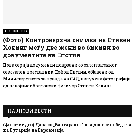
ТЕХНОЛОГИЈА
(Фото) Контроверзна снимка на Стивен
Хокинг меѓу две жени во бикини во
документите на Епстин
Нова серија документи поврзани со озлогласениот
сексуален престапник Џефри Епстин, објавени од
Министерството за правда на САД, вклучува фотографија
од покојниот британски физичар Стивен Хокинг....
НАЈНОВИ ВЕСТИ
(Фото+видео) Дара со „Бангаранга“ ѝ ја донесе победата
на Бугарија на Евровизија!