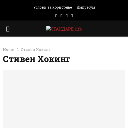
Услови за користење
Импресум
Facebook
Instagram
Email
Rss
PRIMARY
MENU
Home
Стивен Хокинг
Стивен Хокинг