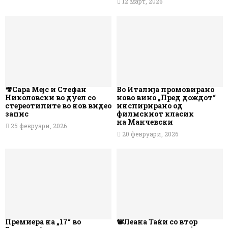
12 март, 2026
🎥Сара Мејс и Стефан
Во Италија промовирано
Николовски во дуел со
ново вино „Пред дождот“
стереотипите во нов видео
инспирирано од
запис
филмскиот класик
на Манчевски
25 февруари, 2026
20 февруари, 2026
Премиера на „17“ во
📽️Леана Таќи со втор