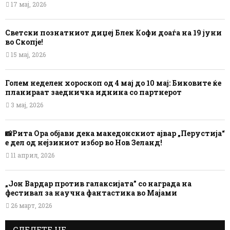
17 мај, 2026
Светски познатниот диџеј Блек Кофи доаѓа на 19 јуни
во Скопје!
15 мај, 2026
Голем неделен хороскоп од 4 мај до 10 мај: Биковите ќе
планираат заедничка иднина со партнерот
3 мај, 2026
📸Рита Ора објави дека македонскиот ајвар „Перустија“
е дел од нејзиниот избор во Нов Зеланд!
11 април, 2026
„Јон Вардар против галаксијата” со награда на
фестивал за научна фантастика во Мајами
26 март, 2026
СЛЕДЕТЕ НЕ