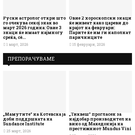
Руски астролог откри што
Овие 2 хороскопски знаци
го очекува секој знак во
ќе живеат како цареви до
март 2026 година: Овие 3
крајот на февруари:
знаци ќе имаат најмногу
Парите ќе им ги наполнат
среќа, сè...
паричниците
1 март, 2026
15 февруари, 2026
ПРЕПОРАЧУВАМЕ
„Мамутите“ на Котевска ја
„Тиквеш“ прогласен за
доби поддршката на
најдобар производител на
Sundance Institute
вино од Македонија на
престижниот Mundus Vini
25 март, 2026