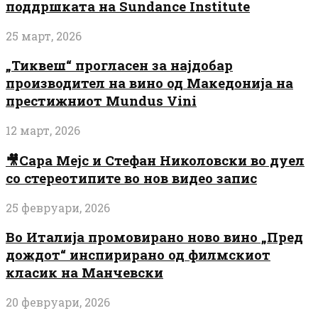
поддршката на Sundance Institute
25 март, 2026
„Тиквеш“ прогласен за најдобар
производител на вино од Македонија на
престижниот Mundus Vini
12 март, 2026
🎥Сара Мејс и Стефан Николовски во дуел
со стереотипите во нов видео запис
25 февруари, 2026
Во Италија промовирано ново вино „Пред
дождот“ инспирирано од филмскиот
класик на Манчевски
20 февруари, 2026