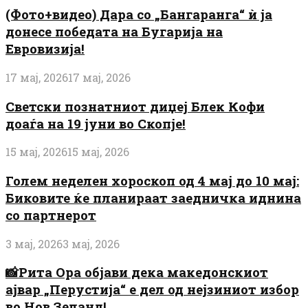
(Фото+видео) Дара со „Бангаранга“ ѝ ја
донесе победата на Бугарија на
Евровизија!
17 мај, 2026
17 мај, 2026
Светски познатниот диџеј Блек Кофи
доаѓа на 19 јуни во Скопје!
15 мај, 2026
15 мај, 2026
Голем неделен хороскоп од 4 мај до 10 мај:
Биковите ќе планираат заедничка иднина
со партнерот
3 мај, 2026
3 мај, 2026
📸Рита Ора објави дека македонскиот
ајвар „Перустија“ е дел од нејзиниот избор
во Нов Зеланд!