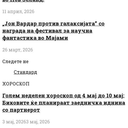
11 април, 2026
„Јон Вардар против галаксијата” со
награда на фестивал за научна
фантастика во Мајами
26 март, 2026
Следете не
Стандард
ХОРОСКОП
Голем неделен хороскоп од 4 мај до 10 мај:
Биковите ќе планираат заедничка иднина
со партнерот
3 мај, 2026
3 мај, 2026