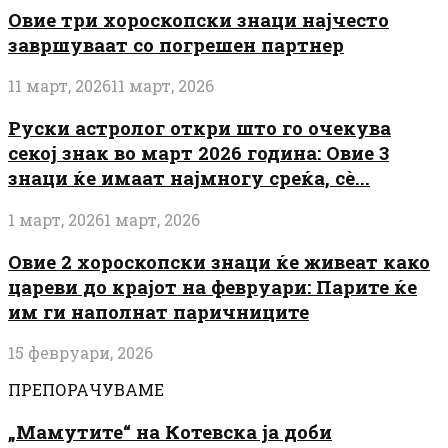
Овие три хороскопски знаци најчесто
завршуваат со погрешен партнер
11 март, 2026
11 март, 2026
Руски астролог откри што го очекува
секој знак во март 2026 година: Овие 3
знаци ќе имаат најмногу среќа, сè...
1 март, 2026
1 март, 2026
Овие 2 хороскопски знаци ќе живеат како
цареви до крајот на февруари: Парите ќе
им ги наполнат паричниците
15 февруари, 2026
ПРЕПОРАЧУВАМЕ
„Мамутите“ на Котевска ја доби