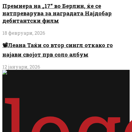
Премиера на „17“ во Берлин, ќе се
натпреварува за наградата Најдобар
дебитантски филм
18 февруари, 2026
📽️Леана Таќи со втор сингл откако го
најави својот прв соло албум
12 јануари, 2026