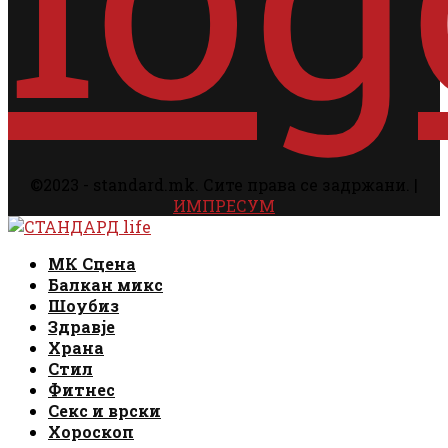
©2023 - standard.mk. Сите права се задржани. |
ИМПРЕСУМ
Facebook
Instagram
Email
Rss
Facebook
Instagram
Email
Rss
МК Сцена
Балкан микс
Шоубиз
Здравје
Храна
Стил
Фитнес
Секс и врски
Хороскоп