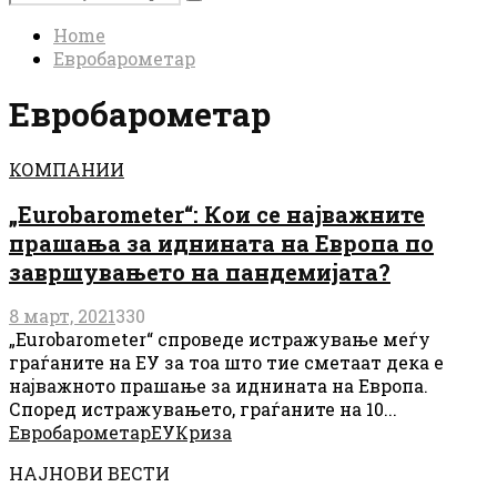
Search
for:
Home
Евробарометар
Евробарометар
КОМПАНИИ
„Eurobarometer“: Кои се најважните
прашања за иднината на Европа по
завршувањето на пандемијата?
8 март, 2021
330
„Eurobarometer“ спроведе истражување меѓу
граѓаните на ЕУ за тоа што тие сметаат дека е
најважното прашање за иднината на Европа.
Според истражувањето, граѓаните на 10...
Евробарометар
ЕУ
Криза
НАЈНОВИ ВЕСТИ