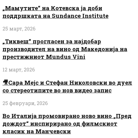
„Мамутите“ на Котевска ја доби
поддршката на Sundance Institute
25 март, 2026
„Тиквеш“ прогласен за најдобар
производител на вино од Македонија на
престижниот Mundus Vini
12 март, 2026
🎥Сара Мејс и Стефан Николовски во дуел
со стереотипите во нов видео запис
25 февруари, 2026
Во Италија промовирано ново вино „Пред
дождот“ инспирирано од филмскиот
класик на Манчевски