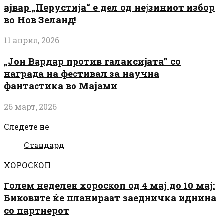
ајвар „Перустија“ е дел од нејзиниот избор
во Нов Зеланд!
11 април, 2026
„Јон Вардар против галаксијата” со
награда на фестивал за научна
фантастика во Мајами
26 март, 2026
Следете не
Стандард
ХОРОСКОП
Голем неделен хороскоп од 4 мај до 10 мај:
Биковите ќе планираат заедничка иднина
со партнерот