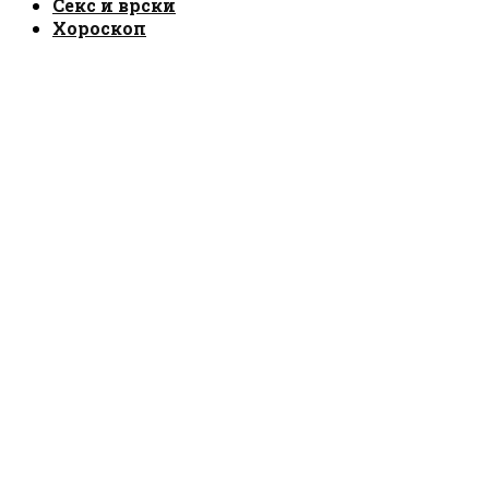
Секс и врски
Хороскоп