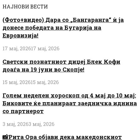
НАЈНОВИ ВЕСТИ
(Фото+видео) Дара со „Бангаранга“ ѝ ја
донесе победата на Бугарија на
Евровизија!
17 мај, 2026
17 мај, 2026
Светски познатниот диџеј Блек Кофи
доаѓа на 19 јуни во Скопје!
15 мај, 2026
15 мај, 2026
Голем неделен хороскоп од 4 мај до 10 мај:
Биковите ќе планираат заедничка иднина
со партнерот
3 мај, 2026
3 мај, 2026
📸Рита Ора објави дека македонскиот