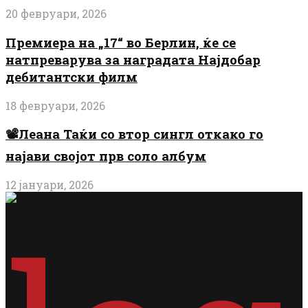
20 февруари, 2026
Премиера на „17“ во Берлин, ќе се
натпреварува за наградата Најдобар
дебитантски филм
18 февруари, 2026
📽️Леана Таќи со втор сингл откако го
најави својот прв соло албум
12 јануари, 2026