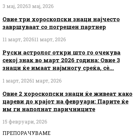
3 мај, 2026
3 мај, 2026
Овие три хороскопски знаци најчесто
завршуваат со погрешен партнер
11 март, 2026
11 март, 2026
Руски астролог откри што го очекува
секој знак во март 2026 година: Овие 3
знаци ќе имаат најмногу среќа, сè...
1 март, 2026
1 март, 2026
Овие 2 хороскопски знаци ќе живеат како
цареви до крајот на февруари: Парите ќе
им ги наполнат паричниците
15 февруари, 2026
ПРЕПОРАЧУВАМЕ