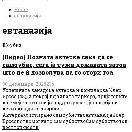
Search
for:
Home
евтаназија
евтаназија
Шоубиз
(Видео) Позната актерка сака да се
самоубие, сега ја тужи државата затоа
што не ѝ дозволува да го стори тоа
30 декември, 2025
235
Успешната канадска актерка и комичарка Клер
Бросо (48), и покрај нејзината кариера, пријателите
и семејството кои ја поддржуваат, јавно објави
дека сака да го заврши...
Актерка
асистирано самоубиство
евтаназија
Клер
Бросо
потпомогнато самоубиство
Самоубиство
топ-
вест
топ-вести