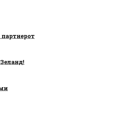
о партнерот
 Зеланд!
ами