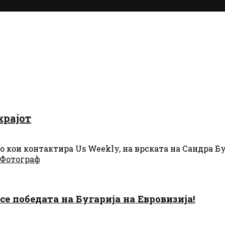
крајот
 кои контактира Us Weekly, на врската на Сандра Бул
Фотограф
есе победата на Бугарија на Евровизија!