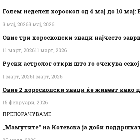
Голем неделен хороскоп од 4 мај до 10 мај
3 мај, 2026
3 мај, 2026
Овие три хороскопски знаци најчесто завр
11 март, 2026
11 март, 2026
Руски астролог откри што го очекува секој 
1 март, 2026
1 март, 2026
Овие 2 хороскопски знаци ќе живеат како 
15 февруари, 2026
ПРЕПОРАЧУВАМЕ
„Мамутите“ на Котевска ја доби поддршката