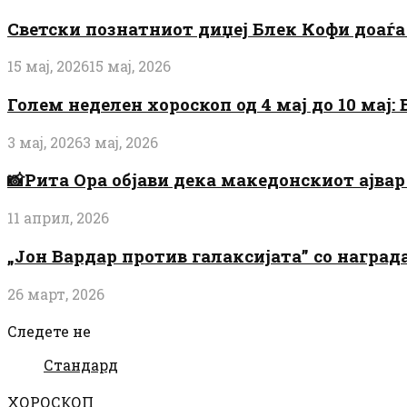
Светски познатниот диџеј Блек Кофи доаѓа н
15 мај, 2026
15 мај, 2026
Голем неделен хороскоп од 4 мај до 10 мај
3 мај, 2026
3 мај, 2026
📸Рита Ора објави дека македонскиот ајвар 
11 април, 2026
„Јон Вардар против галаксијата” со награ
26 март, 2026
Следете не
Стандард
ХОРОСКОП