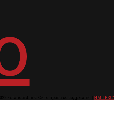
023 - standard.mk. Сите права се задржани. |
ИМПРЕС