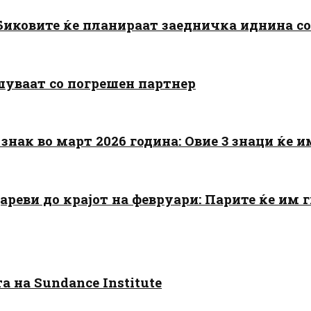
: Биковите ќе планираат заедничка иднина с
шуваат со погрешен партнер
знак во март 2026 година: Овие 3 знаци ќе им
цареви до крајот на февруари: Парите ќе им
 на Sundance Institute