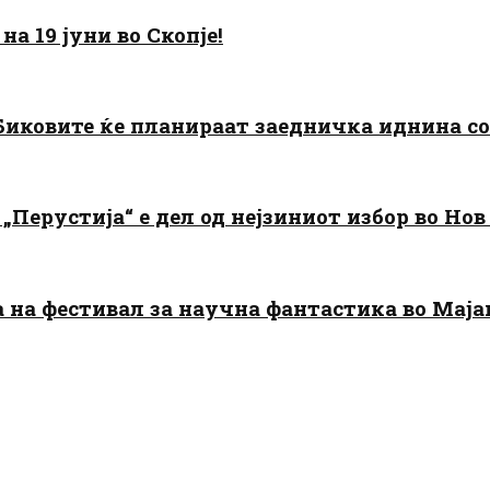
а 19 јуни во Скопје!
: Биковите ќе планираат заедничка иднина с
„Перустија“ е дел од нејзиниот избор во Нов
да на фестивал за научна фантастика во Мај