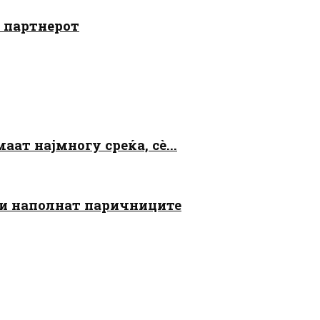
о партнерот
аат најмногу среќа, сè...
 ги наполнат паричниците