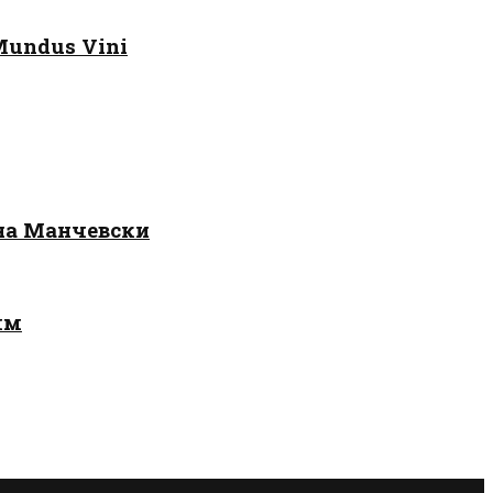
Mundus Vini
 на Манчевски
лм