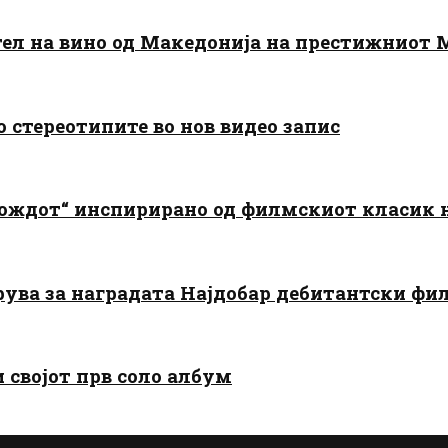
тел на вино од Македонија на престижниот 
о стереотипите во нов видео запис
дождот“ инспирирано од филмскиот класик
арува за наградата Најдобар дебитантски фи
и својот прв соло албум