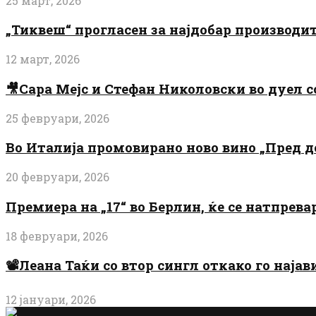
25 март, 2026
„Тиквеш“ прогласен за најдобар производи
12 март, 2026
🎥Сара Мејс и Стефан Николовски во дуел с
25 февруари, 2026
Во Италија промовирано ново вино „Пред 
20 февруари, 2026
Премиера на „17“ во Берлин, ќе се натпрев
18 февруари, 2026
📽️Леана Таќи со втор сингл откако го најав
12 јануари, 2026