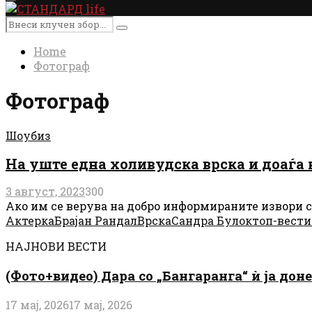
Primary
Menu
Search
Search
for:
Home
Фотограф
Фотограф
Шоубиз
На уште една холивудска врска и доаѓа 
3 август, 2023
300
Ако им се верува на добро информираните извори со
Актерка
Брајан Рандал
Врска
Сандра Булок
топ-вести
НАЈНОВИ ВЕСТИ
(Фото+видео) Дара со „Бангаранга“ ѝ ја дон
17 мај, 2026
17 мај, 2026