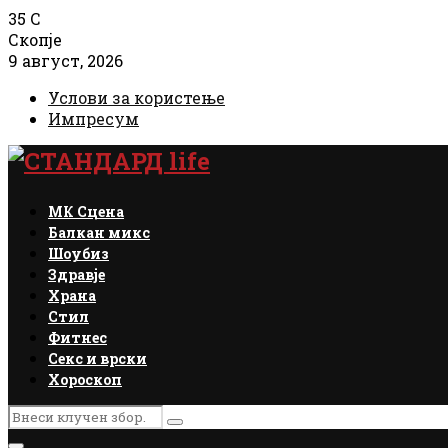
35
C
Скопје
9 август, 2026
Услови за користење
Импресум
Facebook
Instagram
Email
Rss
МК Сцена
Балкан микс
Шоубиз
Здравје
Храна
Стил
Фитнес
Секс и врски
Хороскоп
Search
Search
for: