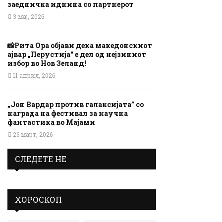
заедничка иднина со партнерот
3 мај, 2026
📸Рита Ора објави дека македонскиот
ајвар „Перустија“ е дел од нејзиниот
избор во Нов Зеланд!
11 април, 2026
„Јон Вардар против галаксијата” со
награда на фестивал за научна
фантастика во Мајами
26 март, 2026
СЛЕДЕТЕ НЕ
ХОРОСКОП