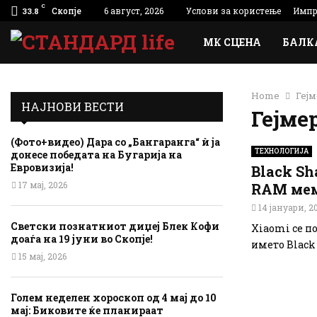
C
Скопје
6 август, 2026
Услови за користење
Импр
33.8
МК СЦЕНА
БАЛК
Home
Геј
НАЈНОВИ ВЕСТИ
Гејме
(Фото+видео) Дара со „Бангаранга“ ѝ ја
ТЕХНОЛОГИЈА
донесе победата на Бугарија на
Евровизија!
Black Sh
17 мај, 2026
RAM мем
14 јануари, 2
Светски познатниот диџеј Блек Кофи
Xiaomi се по
доаѓа на 19 јуни во Скопје!
името Black 
15 мај, 2026
Голем неделен хороскоп од 4 мај до 10
мај: Биковите ќе планираат