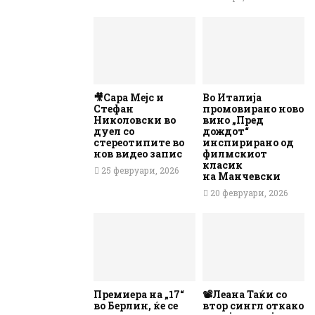
🎥Сара Мејс и
Во Италија
Стефан
промовирано ново
Николовски во
вино „Пред
дуел со
дождот“
стереотипите во
инспирирано од
нов видео запис
филмскиот
класик
25 февруари, 2026
на Манчевски
20 февруари, 2026
Премиера на „17“
📽️Леана Таќи со
во Берлин, ќе се
втор сингл откако