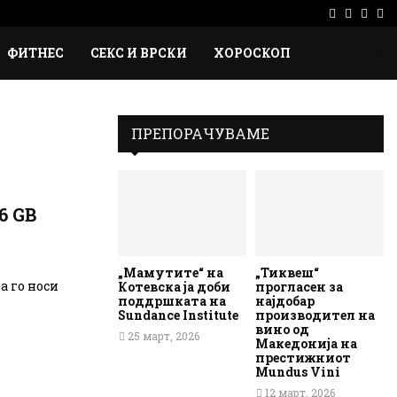
Facebook
Instag
Ema
Rs
ФИТНЕС
СЕКС И ВРСКИ
ХОРОСКОП
ПРЕПОРАЧУВАМЕ
6 GB
„Мамутите“ на
„Тиквеш“
а го носи
Котевска ја доби
прогласен за
поддршката на
најдобар
Sundance Institute
производител на
вино од
25 март, 2026
Македонија на
престижниот
Mundus Vini
12 март, 2026