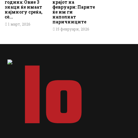
година: Овие 3
крајот на
знаци ќе имаат
февруари: Парите
најмногу среќа,
ќе им ги
сè...
наполнат
паричниците
1 март, 2026
15 февруари, 2026