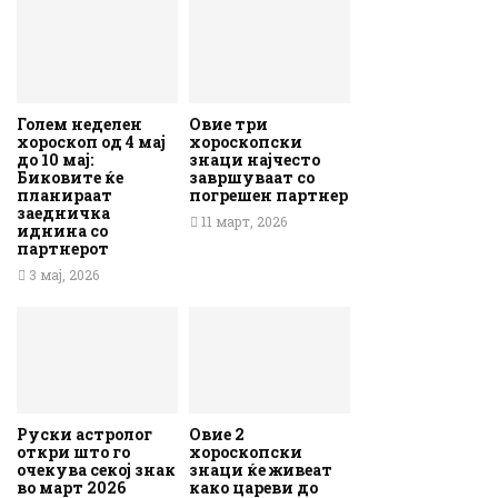
Голем неделен
Овие три
хороскоп од 4 мај
хороскопски
до 10 мај:
знаци најчесто
Биковите ќе
завршуваат со
планираат
погрешен партнер
заедничка
11 март, 2026
иднина со
партнерот
3 мај, 2026
Руски астролог
Овие 2
откри што го
хороскопски
очекува секој знак
знаци ќе живеат
во март 2026
како цареви до