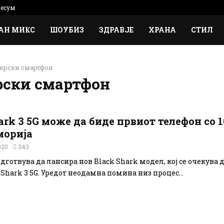
есум
АН МИКС
ШОУБИЗ
ЗДРАВЈЕ
ХРАНА
СТИЛ
мерски смартфон
рски смартфон
ark 3 5G може да биде првиот телефон со 1
орија
020
343
дготвува да лансира нов Black Shark модел, кој се очекува д
Shark 3 5G. Уредот неодамна помина низ процес...