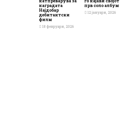
натпреварува за
го најави својот
наградата
прв соло албум
Најдобар
12 јануари, 2026
дебитантски
филм
18 февруари, 2026