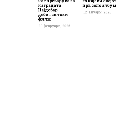
натпреварува за
го најави својот
наградата
прв соло албум
Најдобар
12 јануари, 2026
дебитантски
филм
18 февруари, 2026