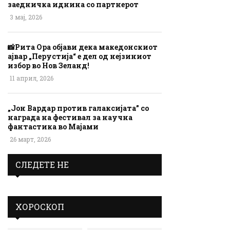
заедничка иднина со партнерот
3 мај, 2026
📸Рита Ора објави дека македонскиот
ајвар „Перустија“ е дел од нејзиниот
избор во Нов Зеланд!
11 април, 2026
„Јон Вардар против галаксијата” со
награда на фестивал за научна
фантастика во Мајами
26 март, 2026
СЛЕДЕТЕ НЕ
ХОРОСКОП