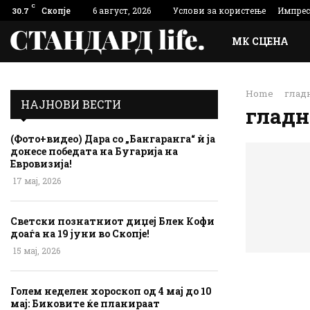
C
Скопје
6 август, 2026
Услови за користење
Импре
30.7
МК СЦЕНА
Home
глад
НАЈНОВИ ВЕСТИ
глад
(Фото+видео) Дара со „Бангаранга“ ѝ ја
донесе победата на Бугарија на
Евровизија!
17 мај, 2026
Светски познатниот диџеј Блек Кофи
доаѓа на 19 јуни во Скопје!
15 мај, 2026
Голем неделен хороскоп од 4 мај до 10
мај: Биковите ќе планираат