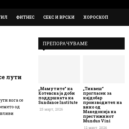
Faceb
Inst
Em
Rs
ТИЛ
ФИТНЕС
СЕКС И ВРСКИ
ХОРОСКОП
ПРЕПОРАЧУВАМЕ
се лути
„Мамутите“ на
„Тиквеш“
Котевска ја доби
прогласен за
поддршката на
најдобар
ути кога се
Sundance Institute
производител на
ремето од
вино од
25 март, 2026
Македонија на
анливи
престижниот
Mundus Vini
12 март, 2026