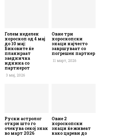
Голем неделен
Овие три
хороскоп од 4 мај
хороскопски
до 10 мај:
знаци најчесто
Биковите ќе
завршуваат со
планираат
погрешен партнер
заедничка
11 март, 2026
иднина со
партнерот
3 мај, 2026
Руски астролог
Овие 2
откри што го
хороскопски
очекува секој знак
знаци ќе живеат
во март 2026
како цареви до