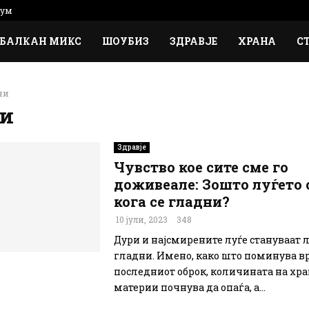
сум
БАЛКАН МИКС
ШОУБИЗ
ЗДРАВЈЕ
ХРАНА
С
ни
ни
Здравје
Чувство кое сите сме го
доживеале: Зошто луѓето 
кога се гладни?
10 јули, 2023
348
Дури и најсмирените луѓе стануваат л
гладни. Имено, како што поминува в
последниот оброк, количината на хр
материи почнува да опаѓа, а...