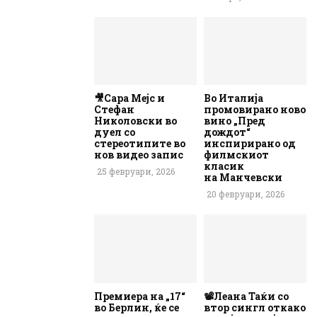
🎥Сара Мејс и
Во Италија
Стефан
промовирано ново
Николовски во
вино „Пред
дуел со
дождот“
стереотипите во
инспирирано од
нов видео запис
филмскиот
класик
25 февруари, 2026
на Манчевски
20 февруари, 2026
Премиера на „17“
📽️Леана Таќи со
во Берлин, ќе се
втор сингл откако