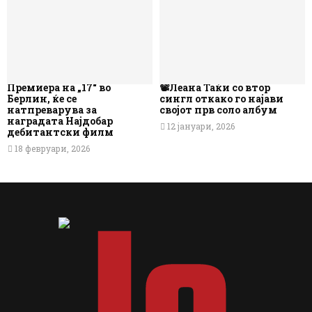
Премиера на „17“ во
📽️Леана Таќи со втор
Берлин, ќе се
сингл откако го најави
натпреварува за
својот прв соло албум
наградата Најдобар
12 јануари, 2026
дебитантски филм
18 февруари, 2026