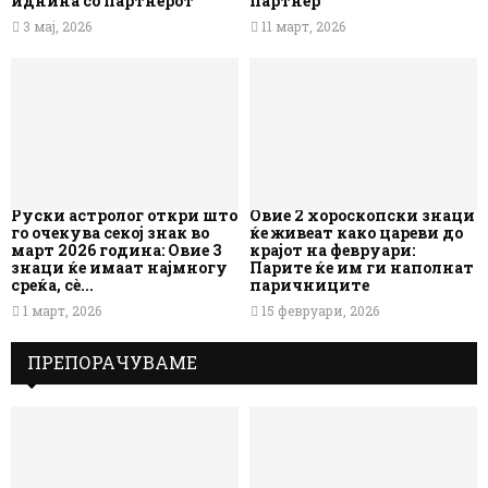
иднина со партнерот
партнер
3 мај, 2026
11 март, 2026
Руски астролог откри што
Овие 2 хороскопски знаци
го очекува секој знак во
ќе живеат како цареви до
март 2026 година: Овие 3
крајот на февруари:
знаци ќе имаат најмногу
Парите ќе им ги наполнат
среќа, сè...
паричниците
1 март, 2026
15 февруари, 2026
ПРЕПОРАЧУВАМЕ