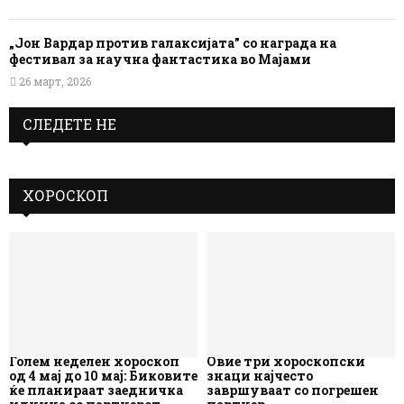
„Јон Вардар против галаксијата” со награда на
фестивал за научна фантастика во Мајами
26 март, 2026
СЛЕДЕТЕ НЕ
ХОРОСКОП
Голем неделен хороскоп
Овие три хороскопски
од 4 мај до 10 мај: Биковите
знаци најчесто
ќе планираат заедничка
завршуваат со погрешен