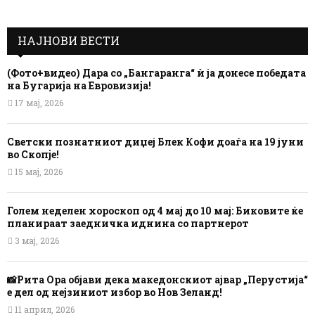
НАЈНОВИ ВЕСТИ
(Фото+видео) Дара со „Бангаранга“ ѝ ја донесе победата
на Бугарија на Евровизија!
17 мај, 2026
Светски познатниот диџеј Блек Кофи доаѓа на 19 јуни
во Скопје!
15 мај, 2026
Голем неделен хороскоп од 4 мај до 10 мај: Биковите ќе
планираат заедничка иднина со партнерот
3 мај, 2026
📸Рита Ора објави дека македонскиот ајвар „Перустија“
е дел од нејзиниот избор во Нов Зеланд!
11 април, 2026