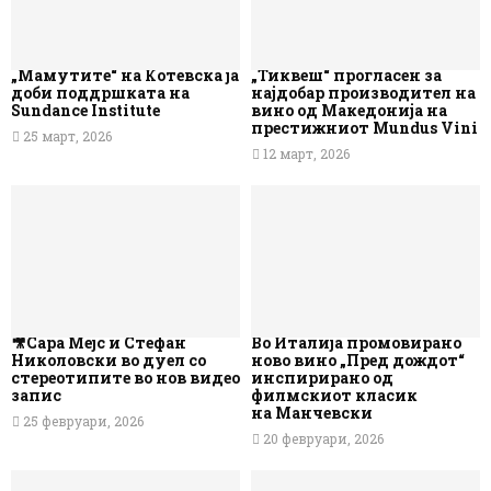
„Мамутите“ на Котевска ја
„Тиквеш“ прогласен за
доби поддршката на
најдобар производител на
Sundance Institute
вино од Македонија на
престижниот Mundus Vini
25 март, 2026
12 март, 2026
🎥Сара Мејс и Стефан
Во Италија промовирано
Николовски во дуел со
ново вино „Пред дождот“
стереотипите во нов видео
инспирирано од
запис
филмскиот класик
на Манчевски
25 февруари, 2026
20 февруари, 2026