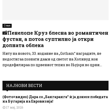
Стил
📸Пенелопе Круз блесна во романтичен
фустан, а потоа суптилно ја откри
долната облека
Ниту на новото, 33. издание на „Gotham“ наградите, не
недостигаа познати дами од светот на Холивуд кои
продефилираа по црвениот тепих во Њујорк во црни...
НАЈНОВИ ВЕСТИ
(Фото+видео) Дара со „Бангаранга“ ѝ ја донесе победата
на Бугарија на Евровизија!
17 мај, 2026