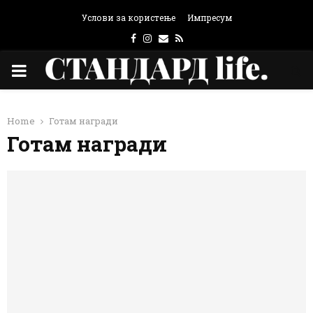
Услови за користење
Импресум
Facebook
Instagram
Email
Rss
PRIMARY
MENU
Home
Готам награди
Готам награди