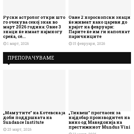
Руски астролог откри што
Овие 2 хороскопски знаци
го очекува секој знак во
ќе живеат како цареви до
март 2026 година: Овие 3
крајот на февруари:
знаци ќе имаат најмногу
Парите ќе им ги наполнат
среќа, сè...
паричниците
1 март, 2026
15 февруари, 2026
ПРЕПОРАЧУВАМЕ
„Мамутите“ на Котевска ја
„Тиквеш“ прогласен за
доби поддршката на
најдобар производител на
Sundance Institute
вино од Македонија на
престижниот Mundus Vini
25 март, 2026