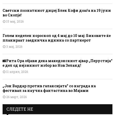
Светски познатниот диџеј Блек Кофи доаѓа на 19 јуни
во Скопје!
15 мај, 2026
Голем неделен хороскоп од 4 мај до 10 мај: Биковите ќе
планираат заедничка иднина со партнерот
3 мај, 2026
📸Рита Ора објави дека македонскиот ајвар „Перустија“
е дел од нејзиниот избор во Нов Зеланд!
11 април, 2026
„Јон Вардар против галаксијата” со награда на
фестивал за научна фантастика во Мајами
26 март, 2026
СЛЕДЕТЕ НЕ