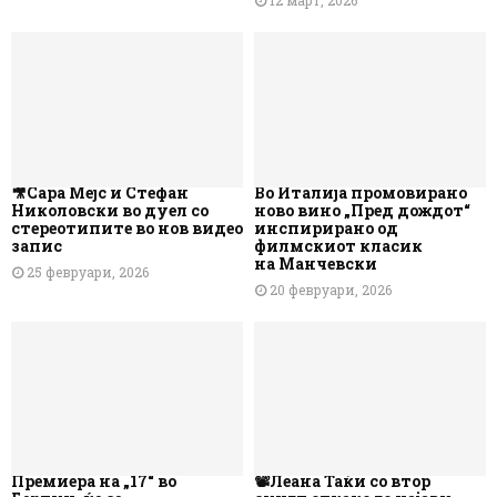
12 март, 2026
🎥Сара Мејс и Стефан
Во Италија промовирано
Николовски во дуел со
ново вино „Пред дождот“
стереотипите во нов видео
инспирирано од
запис
филмскиот класик
на Манчевски
25 февруари, 2026
20 февруари, 2026
Премиера на „17“ во
📽️Леана Таќи со втор