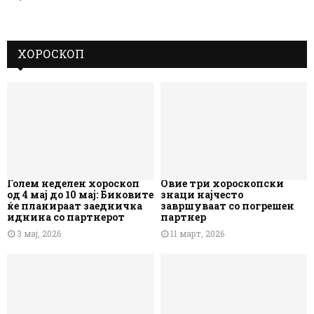
ХОРОСКОП
Голем неделен хороскоп
Овие три хороскопски
од 4 мај до 10 мај: Биковите
знаци најчесто
ќе планираат заедничка
завршуваат со погрешен
иднина со партнерот
партнер
3 мај, 2026
11 март, 2026