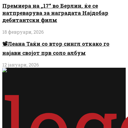
Премиера на „17“ во Берлин, ќе се
натпреварува за наградата Најдобар
дебитантски филм
18 февруари, 2026
📽️Леана Таќи со втор сингл откако го
најави својот прв соло албум
12 јануари, 2026