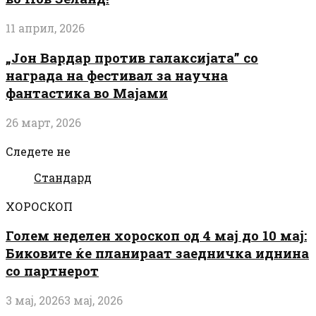
11 април, 2026
„Јон Вардар против галаксијата” со
награда на фестивал за научна
фантастика во Мајами
26 март, 2026
Следете не
Стандард
ХОРОСКОП
Голем неделен хороскоп од 4 мај до 10 мај:
Биковите ќе планираат заедничка иднина
со партнерот
3 мај, 2026
3 мај, 2026