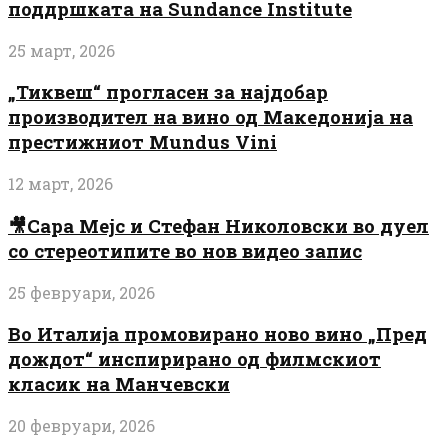
поддршката на Sundance Institute
25 март, 2026
„Тиквеш“ прогласен за најдобар
производител на вино од Македонија на
престижниот Mundus Vini
12 март, 2026
🎥Сара Мејс и Стефан Николовски во дуел
со стереотипите во нов видео запис
25 февруари, 2026
Во Италија промовирано ново вино „Пред
дождот“ инспирирано од филмскиот
класик на Манчевски
20 февруари, 2026