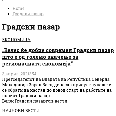
Search
for:
Home
Градски пазар
Градски пазар
ЕКОНОМИЈА
„Велес ќе добие современ Градски пазар
што е од големо значење за
регионалната економија“
3 април, 2021
354
Претседателот на Владата на Република Северна
Македонија Зоран Заев, денеска присуствуваше и
се обрати на настан по повод старт на работите на
новиот Градски пазар...
Велес
Градски пазар
топ-вести
НАЈНОВИ ВЕСТИ