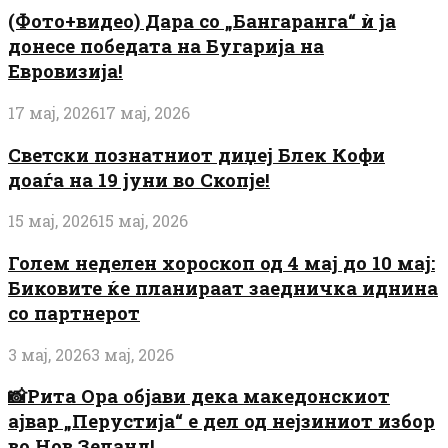
(Фото+видео) Дара со „Бангаранга“ ѝ ја
донесе победата на Бугарија на
Евровизија!
17 мај, 2026
17 мај, 2026
Светски познатниот диџеј Блек Кофи
доаѓа на 19 јуни во Скопје!
15 мај, 2026
15 мај, 2026
Голем неделен хороскоп од 4 мај до 10 мај:
Биковите ќе планираат заедничка иднина
со партнерот
3 мај, 2026
3 мај, 2026
📸Рита Ора објави дека македонскиот
ајвар „Перустија“ е дел од нејзиниот избор
во Нов Зеланд!