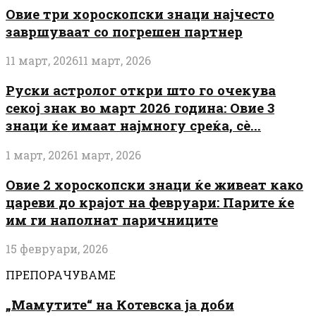
Овие три хороскопски знаци најчесто
завршуваат со погрешен партнер
11 март, 2026
11 март, 2026
Руски астролог откри што го очекува
секој знак во март 2026 година: Овие 3
знаци ќе имаат најмногу среќа, сè...
1 март, 2026
1 март, 2026
Овие 2 хороскопски знаци ќе живеат како
цареви до крајот на февруари: Парите ќе
им ги наполнат паричниците
15 февруари, 2026
ПРЕПОРАЧУВАМЕ
„Мамутите“ на Котевска ја доби