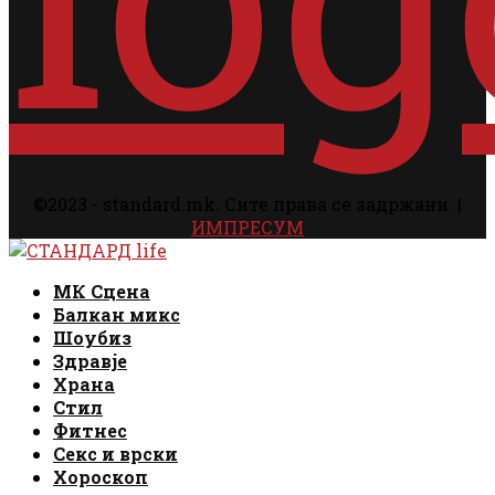
©2023 - standard.mk. Сите права се задржани. |
ИМПРЕСУМ
Facebook
Instagram
Email
Rss
Facebook
Instagram
Email
Rss
МК Сцена
Балкан микс
Шоубиз
Здравје
Храна
Стил
Фитнес
Секс и врски
Хороскоп