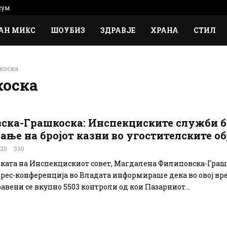
сум
АН МИКС
ШОУБИЗ
ЗДРАВЈЕ
ХРАНА
СТИЛ
коска
коска
ска-Грашкоска: Инспекциските служби 
ње на бројот казни во угостителските об
020
330
ката на Инспекцискиот совет, Магдалена Филиповска-Граш
прес-конференција во Владата информираше дека во овој в
авени се вкупно 5503 контроли од кои Пазарниот...