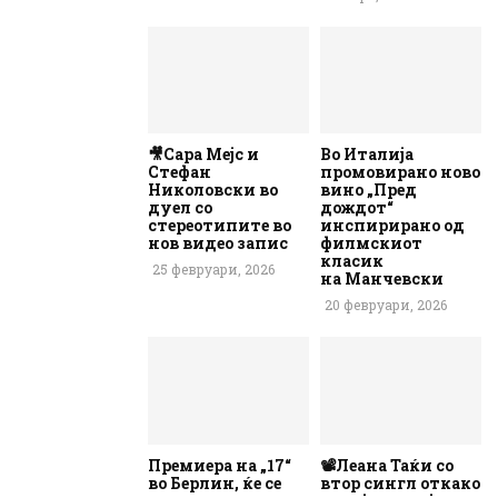
🎥Сара Мејс и
Во Италија
Стефан
промовирано ново
Николовски во
вино „Пред
дуел со
дождот“
стереотипите во
инспирирано од
нов видео запис
филмскиот
класик
25 февруари, 2026
на Манчевски
20 февруари, 2026
Премиера на „17“
📽️Леана Таќи со
во Берлин, ќе се
втор сингл откако