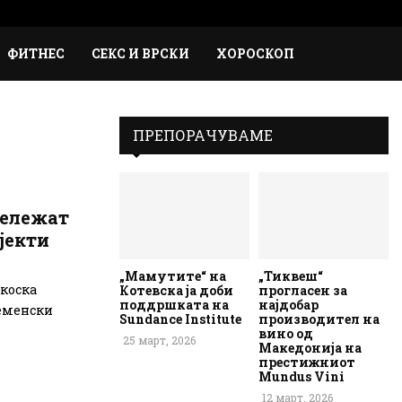
Faceb
Inst
Em
Rs
ФИТНЕС
СЕКС И ВРСКИ
ХОРОСКОП
ПРЕПОРАЧУВАМЕ
бележат
јекти
„Мамутите“ на
„Тиквеш“
коска
Котевска ја доби
прогласен за
поддршката на
најдобар
ременски
Sundance Institute
производител на
вино од
25 март, 2026
Македонија на
престижниот
Mundus Vini
12 март, 2026