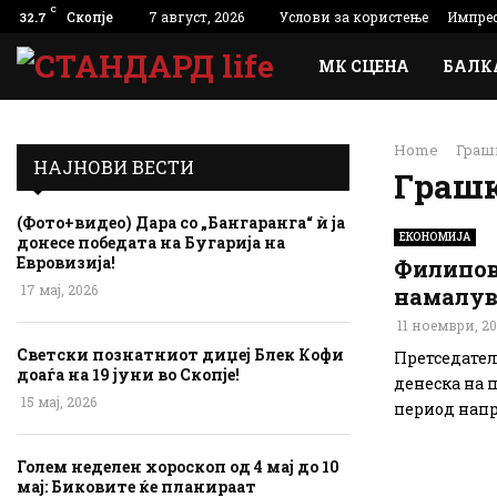
C
Скопје
7 август, 2026
Услови за користење
Импре
32.7
МК СЦЕНА
БАЛК
Home
Граш
НАЈНОВИ ВЕСТИ
Граш
(Фото+видео) Дара со „Бангаранга“ ѝ ја
ЕКОНОМИЈА
донесе победата на Бугарија на
Евровизија!
Филипов
17 мај, 2026
намалува
11 ноември, 2
Светски познатниот диџеј Блек Кофи
Претседател
доаѓа на 19 јуни во Скопје!
денеска на 
15 мај, 2026
период напр
Голем неделен хороскоп од 4 мај до 10
мај: Биковите ќе планираат