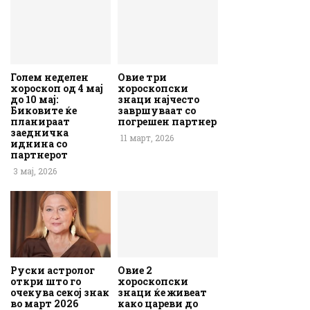
Голем неделен
Овие три
хороскоп од 4 мај
хороскопски
до 10 мај:
знаци најчесто
Биковите ќе
завршуваат со
планираат
погрешен партнер
заедничка
11 март, 2026
иднина со
партнерот
3 мај, 2026
Руски астролог
Овие 2
откри што го
хороскопски
очекува секој знак
знаци ќе живеат
во март 2026
како цареви до