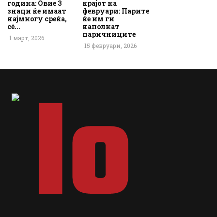
година: Овие 3
крајот на
знаци ќе имаат
февруари: Парите
најмногу среќа,
ќе им ги
сè...
наполнат
паричниците
1 март, 2026
15 февруари, 2026