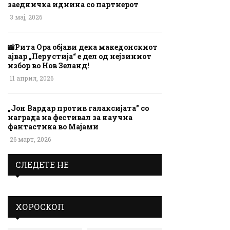
заедничка иднина со партнерот
3 мај, 2026
📸Рита Ора објави дека македонскиот
ајвар „Перустија“ е дел од нејзиниот
избор во Нов Зеланд!
11 април, 2026
„Јон Вардар против галаксијата” со
награда на фестивал за научна
фантастика во Мајами
26 март, 2026
СЛЕДЕТЕ НЕ
ХОРОСКОП