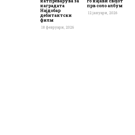
натпреварува за
го најави својот
наградата
прв соло албум
Најдобар
12 јануари, 2026
дебитантски
филм
18 февруари, 2026