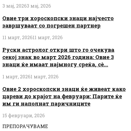
3 мај, 2026
3 мај, 2026
Овие три хороскопски знаци најчесто
завршуваат со погрешен партнер
11 март, 2026
11 март, 2026
Руски астролог откри што го очекува
секој знак во март 2026 година: Овие 3
знаци ќе имаат најмногу среќа, сè...
1 март, 2026
1 март, 2026
Овие 2 хороскопски знаци ќе живеат како
цареви до крајот на февруари: Парите ќе
им ги наполнат паричниците
15 февруари, 2026
ПРЕПОРАЧУВАМЕ