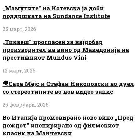
„Мамутите“ на Котевска ја доби
поддршката на Sundance Institute
25 март, 2026
„Тиквеш“ прогласен за најдобар
производител на вино од Македонија на
престижниот Mundus Vini
12 март, 2026
🎥Сара Мејс и Стефан Николовски во дуел
со стереотипите во нов видео запис
25 февруари, 2026
Во Италија промовирано ново вино „Пред
дождот“ инспирирано од филмскиот
класик на Манчевски