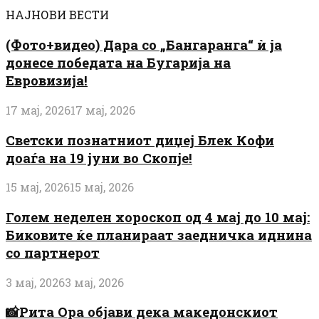
НАЈНОВИ ВЕСТИ
(Фото+видео) Дара со „Бангаранга“ ѝ ја
донесе победата на Бугарија на
Евровизија!
17 мај, 2026
17 мај, 2026
Светски познатниот диџеј Блек Кофи
доаѓа на 19 јуни во Скопје!
15 мај, 2026
15 мај, 2026
Голем неделен хороскоп од 4 мај до 10 мај:
Биковите ќе планираат заедничка иднина
со партнерот
3 мај, 2026
3 мај, 2026
📸Рита Ора објави дека македонскиот