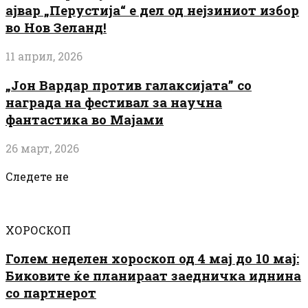
ајвар „Перустија“ е дел од нејзиниот избор
во Нов Зеланд!
11 април, 2026
„Јон Вардар против галаксијата” со
награда на фестивал за научна
фантастика во Мајами
26 март, 2026
Следете не
ХОРОСКОП
Голем неделен хороскоп од 4 мај до 10 мај:
Биковите ќе планираат заедничка иднина
со партнерот