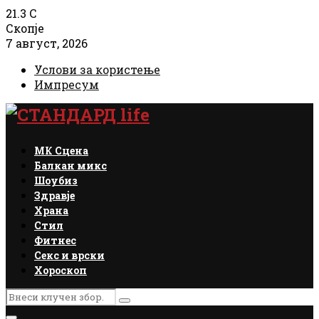
21.3
C
Скопје
7 август, 2026
Услови за користење
Импресум
Facebook
Instagram
Email
Rss
МК Сцена
Балкан микс
Шоубиз
Здравје
Храна
Стил
Фитнес
Секс и врски
Хороскоп
Search
Search
for: