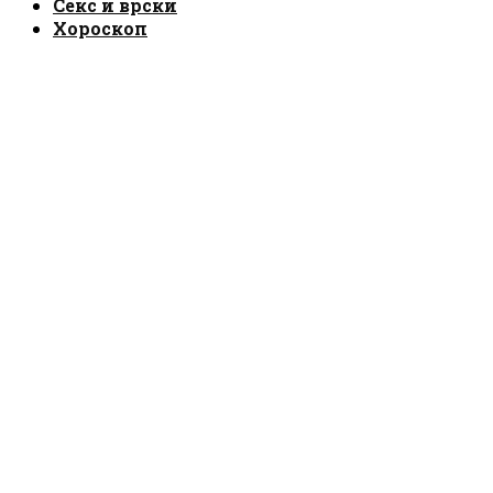
Секс и врски
Хороскоп