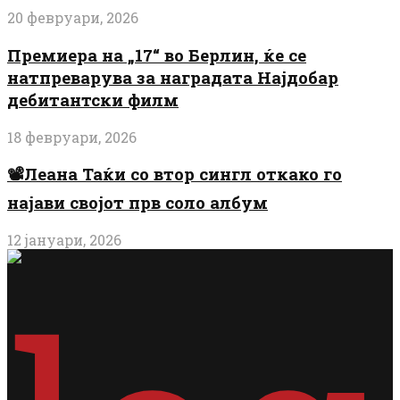
20 февруари, 2026
Премиера на „17“ во Берлин, ќе се
натпреварува за наградата Најдобар
дебитантски филм
18 февруари, 2026
📽️Леана Таќи со втор сингл откако го
најави својот прв соло албум
12 јануари, 2026