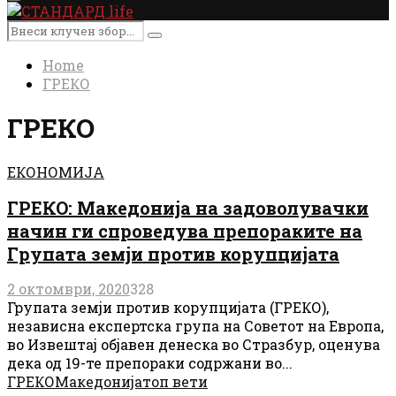
Primary
Menu
Search
Search
for:
Home
ГРЕКО
ГРЕКО
ЕКОНОМИЈА
ГРЕКО: Македонија на задоволувачки
начин ги спроведува препораките на
Групата земји против корупцијата
2 октомври, 2020
328
Групата земји против корупцијата (ГРЕКО),
независна експертска група на Советот на Европа,
во Извештај објавен денеска во Стразбур, оценува
дека од 19-те препораки содржани во...
ГРЕКО
Македонија
топ вети