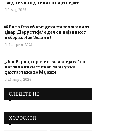
заедничка иднина со партнерот
3 мај, 2026
📸Рита Ора објави дека македонскиот
ајвар „Перустија“ е дел од нејзиниот
избор во Нов Зеланд!
11 април, 2026
„Јон Вардар против галаксијата” со
награда на фестивал за научна
фантастика во Мајами
26 март, 2026
СЛЕДЕТЕ НЕ
ХОРОСКОП