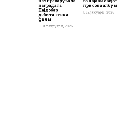
натпреварува за
го најави својот
наградата
прв соло албум
Најдобар
12 јануари, 2026
дебитантски
филм
18 февруари, 2026