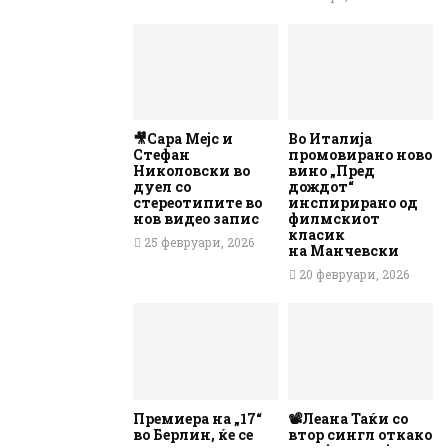
🎥Сара Мејс и
Во Италија
Стефан
промовирано ново
Николовски во
вино „Пред
дуел со
дождот“
стереотипите во
инспирирано од
нов видео запис
филмскиот
класик
25 февруари, 2026
на Манчевски
20 февруари, 2026
Премиера на „17“
📽️Леана Таќи со
во Берлин, ќе се
втор сингл откако