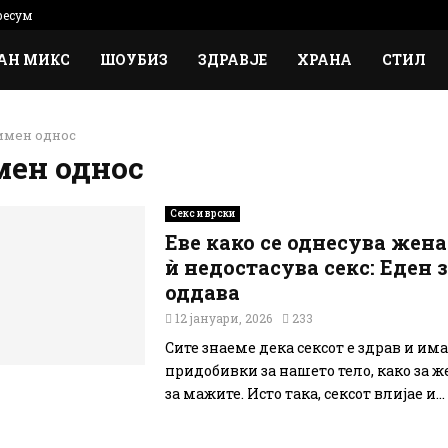
есум
АН МИКС
ШОУБИЗ
ЗДРАВЈЕ
ХРАНА
СТИЛ
имен однос
ен однос
Секс и врски
Еве како се однесува жена
ѝ недостасува секс: Еден з
оддава
12 јануари, 2026
233
Сите знаеме дека сексот е здрав и им
придобивки за нашето тело, како за же
за мажите. Исто така, сексот влијае и...