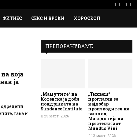
Facebook
Instag
Ema
Rs
ФИТНЕС
СЕКС И ВРСКИ
ХОРОСКОП
ПРЕПОРАЧУВАМЕ
 на која
нак ја
„Мамутите“ на
„Тиквеш“
Котевска ја доби
прогласен за
поддршката на
најдобар
а одредени
Sundance Institute
производител на
ните, така и
вино од
25 март, 2026
Македонија на
престижниот
Mundus Vini
12 март, 2026