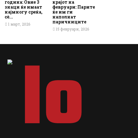
година: Овие 3
крајот на
знаци ќе имаат
февруари: Парите
најмногу среќа,
ќе им ги
сè...
наполнат
паричниците
1 март, 2026
15 февруари, 2026