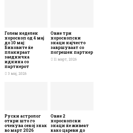
Голем неделен
Овие три
хороскоп од 4 мај
хороскопски
до 10 мај:
знаци најчесто
Биковите ќе
завршуваат со
планираат
погрешен партнер
заедничка
11 март, 2026
иднина со
партнерот
3 мај, 2026
Руски астролог
Овие 2
откри што го
хороскопски
очекува секој знак
знаци ќе живеат
во март 2026
како цареви до