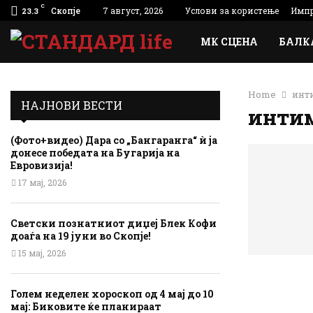
C
Скопје
7 август, 2026
Услови за користење
Импр
23.3
МК СЦЕНА
БАЛК
Home
инт
НАЈНОВИ ВЕСТИ
интим
(Фото+видео) Дара со „Бангаранга“ ѝ ја
донесе победата на Бугарија на
Евровизија!
17 мај, 2026
Светски познатниот диџеј Блек Кофи
доаѓа на 19 јуни во Скопје!
15 мај, 2026
Голем неделен хороскоп од 4 мај до 10
мај: Биковите ќе планираат