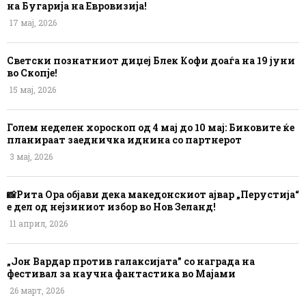
на Бугарија на Евровизија!
17 мај, 2026
Светски познатниот диџеј Блек Кофи доаѓа на 19 јуни
во Скопје!
15 мај, 2026
Голем неделен хороскоп од 4 мај до 10 мај: Биковите ќе
планираат заедничка иднина со партнерот
3 мај, 2026
📸Рита Ора објави дека македонскиот ајвар „Перустија“
е дел од нејзиниот избор во Нов Зеланд!
11 април, 2026
„Јон Вардар против галаксијата” со награда на
фестивал за научна фантастика во Мајами
26 март, 2026