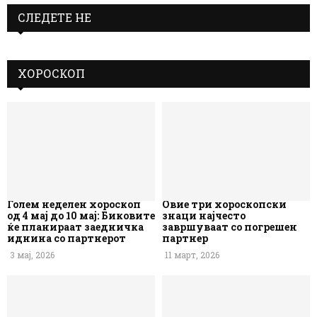
СЛЕДЕТЕ НЕ
ХОРОСКОП
Голем неделен хороскоп
Овие три хороскопски
од 4 мај до 10 мај: Биковите
знаци најчесто
ќе планираат заедничка
завршуваат со погрешен
иднина со партнерот
партнер
3 мај, 2026
11 март, 2026