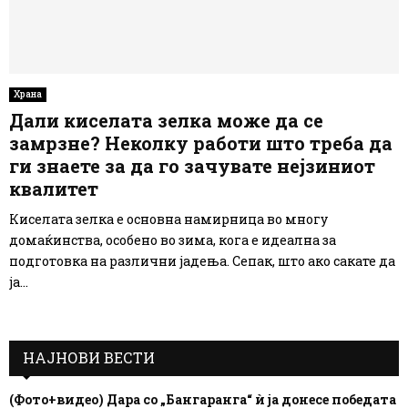
Храна
Дали киселата зелка може да се
замрзне? Неколку работи што треба да
ги знаете за да го зачувате нејзиниот
квалитет
Киселата зелка е основна намирница во многу
домаќинства, особено во зима, кога е идеална за
подготовка на различни јадења. Сепак, што ако сакате да
ја...
НАЈНОВИ ВЕСТИ
(Фото+видео) Дара со „Бангаранга“ ѝ ја донесе победата