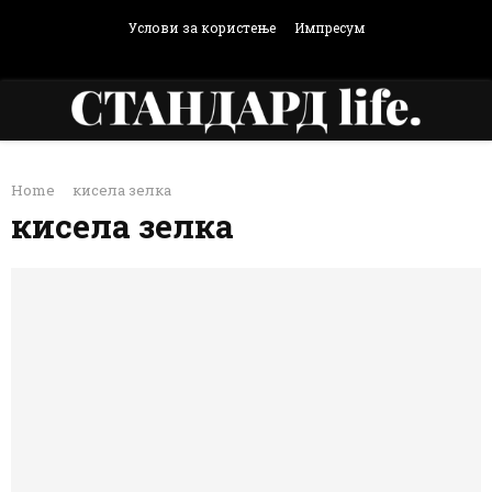
Услови за користење
Импресум
Facebook
Instagram
Email
Rss
PRIMARY
Home
кисела зелка
MENU
кисела зелка