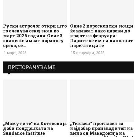
Руски астролог откри што
Овие 2 хороскопски знаци
го очекува секој знак во
ќе живеат како цареви до
март 2026 година: Овие 3
крајот на февруари:
знаци ќе имаат најмногу
Парите ќе им ги наполнат
среќа, сè...
паричниците
1 март, 2026
15 февруари, 2026
ПРЕПОРАЧУВАМЕ
„Мамутите“ на Котевска ја
„Тиквеш“ прогласен за
доби поддршката на
најдобар производител на
Sundance Institute
вино од Македонија на