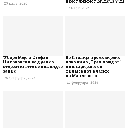
престижниот Mundus Vini
25 март, 2026
12 март, 2026
🎥Сара Мејс и Стефан
Во Италија промовирано
Николовски во дуел со
ново вино „Пред дождот“
стереотипите во нов видео
инспирирано од
запис
филмскиот класик
на Манчевски
25 февруари, 2026
20 февруари, 2026