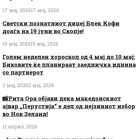
17 мај, 2026
17 мај, 2026
Светски познатниот диџеј Блек Кофи
доаѓа на 19 јуни во Скопје!
15 мај, 2026
15 мај, 2026
Голем неделен хороскоп од 4 мај до 10 мај:
Биковите ќе планираат заедничка иднина
со партнерот
3 мај, 2026
3 мај, 2026
📸Рита Ора објави дека македонскиот
ајвар „Перустија“ е дел од нејзиниот избор
во Нов Зеланд!
11 април, 2026