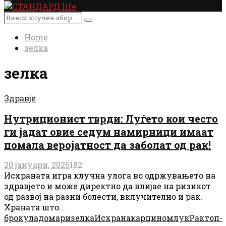
Primary
Menu
Search
Search
for:
Home
зелка
зелка
Здравје
Нутриционист тврди: Луѓето кои често
ги јадат овие седум намирници имаат
помала веројатност да заболат од рак!
20 јануари, 2026
182
Исхраната игра клучна улога во одржувањето на
здравјето и може директно да влијае на ризикот
од развој на разни болести, вклучително и рак.
Храната што...
брокула
домари
зелка
Исхрана
карцином
лук
Рак
топ-