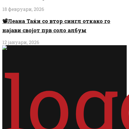
18 февруари, 2026
📽️Леана Таќи со втор сингл откако го
најави својот прв соло албум
12 јануари, 2026