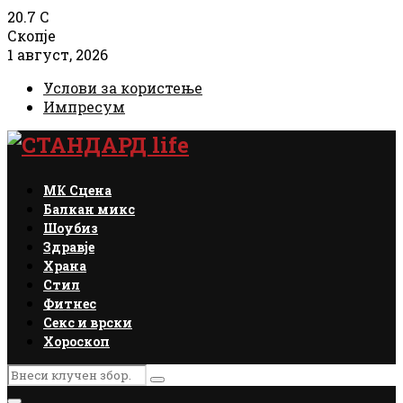
20.7
C
Скопје
1 август, 2026
Услови за користење
Импресум
Facebook
Instagram
Email
Rss
МК Сцена
Балкан микс
Шоубиз
Здравје
Храна
Стил
Фитнес
Секс и врски
Хороскоп
Search
Search
for: