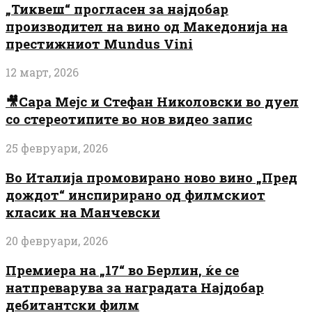
„Тиквеш“ прогласен за најдобар
производител на вино од Македонија на
престижниот Mundus Vini
12 март, 2026
🎥Сара Мејс и Стефан Николовски во дуел
со стереотипите во нов видео запис
25 февруари, 2026
Во Италија промовирано ново вино „Пред
дождот“ инспирирано од филмскиот
класик на Манчевски
20 февруари, 2026
Премиера на „17“ во Берлин, ќе се
натпреварува за наградата Најдобар
дебитантски филм