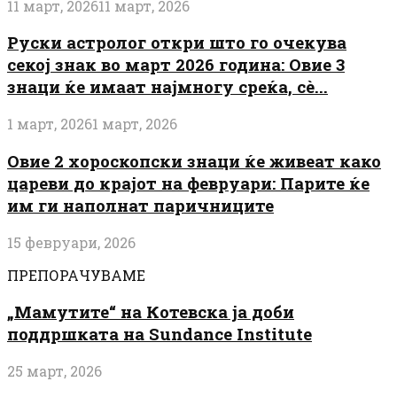
11 март, 2026
11 март, 2026
Руски астролог откри што го очекува
секој знак во март 2026 година: Овие 3
знаци ќе имаат најмногу среќа, сè...
1 март, 2026
1 март, 2026
Овие 2 хороскопски знаци ќе живеат како
цареви до крајот на февруари: Парите ќе
им ги наполнат паричниците
15 февруари, 2026
ПРЕПОРАЧУВАМЕ
„Мамутите“ на Котевска ја доби
поддршката на Sundance Institute
25 март, 2026