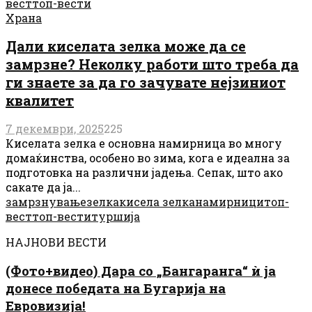
вест
топ-вести
Храна
Дали киселата зелка може да се
замрзне? Неколку работи што треба да
ги знаете за да го зачувате нејзиниот
квалитет
7 декември, 2025
225
Киселата зелка е основна намирница во многу
домаќинства, особено во зима, кога е идеална за
подготовка на различни јадења. Сепак, што ако
сакате да ја...
замрзнување
зелка
кисела зелка
намирници
топ-
вест
топ-вести
туршија
НАЈНОВИ ВЕСТИ
(Фото+видео) Дара со „Бангаранга“ ѝ ја
донесе победата на Бугарија на
Евровизија!