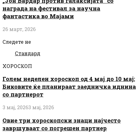
„Јон Вардар против галаксијата” со
награда на фестивал за научна
фантастика во Мајами
26 март, 2026
Следете не
Стандард
ХОРОСКОП
Голем неделен хороскоп од 4 мај до 10 мај:
Биковите ќе планираат заедничка иднина
со партнерот
3 мај, 2026
3 мај, 2026
Овие три хороскопски знаци најчесто
завршуваат со погрешен партнер