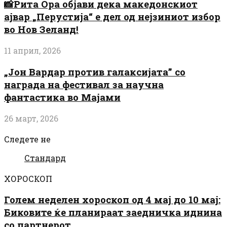
📸Рита Ора објави дека македонскиот
ајвар „Перустија“ е дел од нејзиниот избор
во Нов Зеланд!
11 април, 2026
„Јон Вардар против галаксијата” со
награда на фестивал за научна
фантастика во Мајами
26 март, 2026
Следете не
Стандард
ХОРОСКОП
Голем неделен хороскоп од 4 мај до 10 мај:
Биковите ќе планираат заедничка иднина
со партнерот