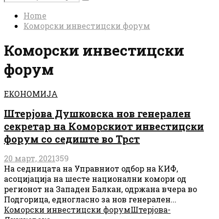
Search
for:
Home
Коморски инвестицски форум
Коморски инвестицски
форум
ЕКОНОМИЈА
Штерјова Душковска нов генерален
секретар на Коморскиот инвестицски
форум со седиште во Трст
20 март, 2021
359
На седницата на Управниот одбор на КИФ,
асоцијација на шесте национални комори од
регионот на Западен Балкан, одржана вчера во
Подгорица, едногласно за нов генерален...
Коморски инвестицски форум
Штерјова-