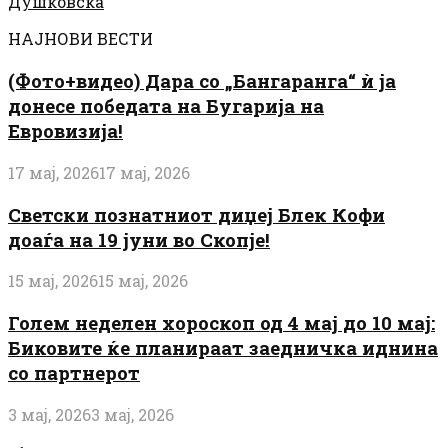
Душковска
НАЈНОВИ ВЕСТИ
(Фото+видео) Дара со „Бангаранга“ ѝ ја
донесе победата на Бугарија на
Евровизија!
17 мај, 2026
17 мај, 2026
Светски познатниот диџеј Блек Кофи
доаѓа на 19 јуни во Скопје!
15 мај, 2026
15 мај, 2026
Голем неделен хороскоп од 4 мај до 10 мај:
Биковите ќе планираат заедничка иднина
со партнерот
3 мај, 2026
3 мај, 2026