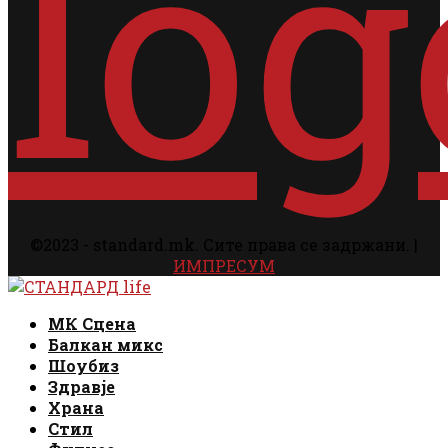
©2023 - standard.mk. Сите права се задржани. |
ИМПРЕСУМ
Facebook
Instagram
Email
Rss
Facebook
Instagram
Email
Rss
МК Сцена
Балкан микс
Шоубиз
Здравје
Храна
Стил