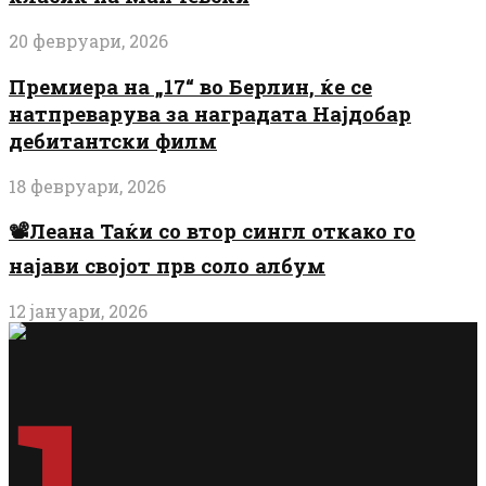
20 февруари, 2026
Премиера на „17“ во Берлин, ќе се
натпреварува за наградата Најдобар
дебитантски филм
18 февруари, 2026
📽️Леана Таќи со втор сингл откако го
најави својот прв соло албум
12 јануари, 2026