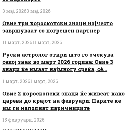
3 мај, 2026
3 мај, 2026
Овие три хороскопски знаци најчесто
завршуваат со погрешен партнер
11 март, 2026
11 март, 2026
Руски астролог откри што го очекува
секој знак во март 2026 година: Овие 3
знаци ќе имаат најмногу среќа, сè...
1 март, 2026
1 март, 2026
Овие 2 хороскопски знаци ќе живеат како
цареви до крајот на февруари: Парите ќе
им ги наполнат паричниците
15 февруари, 2026