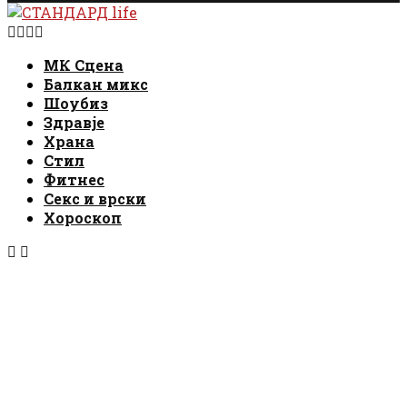
Facebook
Instagram
Email
Rss
МК Сцена
Балкан микс
Шоубиз
Здравје
Храна
Стил
Фитнес
Секс и врски
Хороскоп