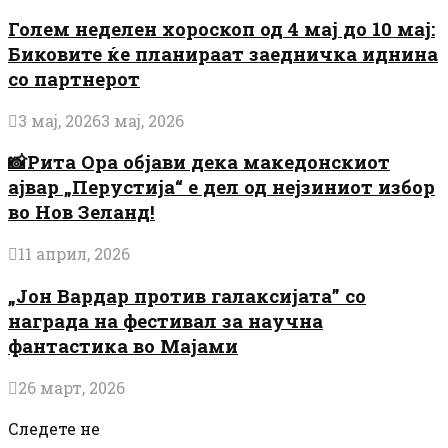
Голем неделен хороскоп од 4 мај до 10 мај:
Биковите ќе планираат заедничка иднина
со партнерот
3 мај, 2026
3 мај, 2026
📸Рита Ора објави дека македонскиот
ајвар „Перустија“ е дел од нејзиниот избор
во Нов Зеланд!
11 април, 2026
„Јон Вардар против галаксијата” со
награда на фестивал за научна
фантастика во Мајами
26 март, 2026
Следете не