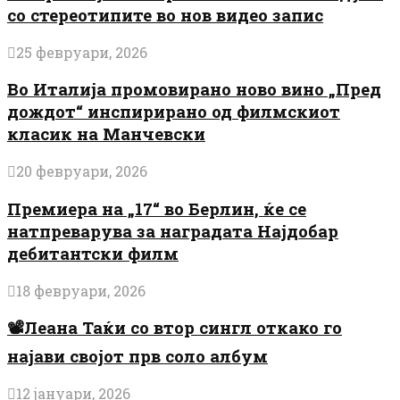
со стереотипите во нов видео запис
25 февруари, 2026
Во Италија промовирано ново вино „Пред
дождот“ инспирирано од филмскиот
класик на Манчевски
20 февруари, 2026
Премиера на „17“ во Берлин, ќе се
натпреварува за наградата Најдобар
дебитантски филм
18 февруари, 2026
📽️Леана Таќи со втор сингл откако го
најави својот прв соло албум
12 јануари, 2026