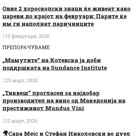
Овие 2 хороскопски знаци ќе живеат како
цареви до крајот на февруари: Парите ќе
им ги наполнат паричниците
15 февруари, 2026
ПРЕПОРАЧУВАМЕ
„Мамутите“ на Котевска ја доби
поддршката на Sundance Institute
25 март, 2026
„Тиквеш“ прогласен за најдобар
производител на вино од Македонија на
престижниот Mundus Vini
12 март, 2026
🎥Сара Мејс и Стефан Николовски во дуел