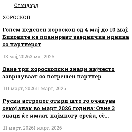
Стандард
ХОРОСКОП
Голем неделен хороскоп од 4 мај до 10 мај:
Биковите ќе планираат заедничка иднина
со партнерот
3 мај, 2026
3 мај, 2026
Овие три хороскопски знаци најчесто
завршуваат со погрешен партнер
11 март, 2026
11 март, 2026
Руски астролог откри што го очекува
секој знак во март 2026 година: Овие 3
знаци ќе имаат најмногу среќа, сè...
1 март, 2026
1 март, 2026