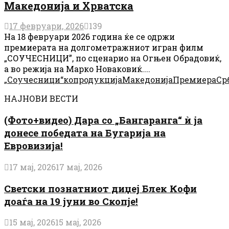
Македонија и Хрватска
17 февруари, 2026
139
На 18 февруари 2026 година ќе се одржи
премиерата на долгометражниот игран филм
„СОУЧЕСНИЦИ”, по сценарио на Огњен Обрадовиќ,
а во режија на Марко Новаковиќ....
„Соучесници“
копродукција
Македонија
Премиера
Ср
НАЈНОВИ ВЕСТИ
(Фото+видео) Дара со „Бангаранга“ ѝ ја
донесе победата на Бугарија на
Евровизија!
17 мај, 2026
17 мај, 2026
Светски познатниот диџеј Блек Кофи
доаѓа на 19 јуни во Скопје!
15 мај, 2026
15 мај, 2026