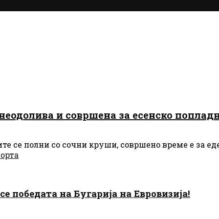
неодолива и совршена за есенско поплад
ите се полни со сочни круши, совршено време е за еде
торта
есе победата на Бугарија на Евровизија!