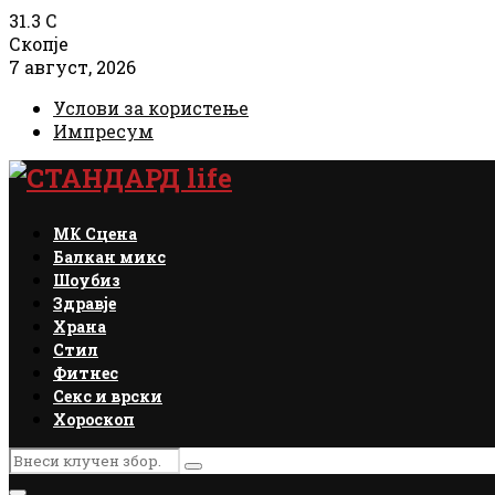
31.3
C
Скопје
7 август, 2026
Услови за користење
Импресум
Facebook
Instagram
Email
Rss
МК Сцена
Балкан микс
Шоубиз
Здравје
Храна
Стил
Фитнес
Секс и врски
Хороскоп
Search
Search
for: