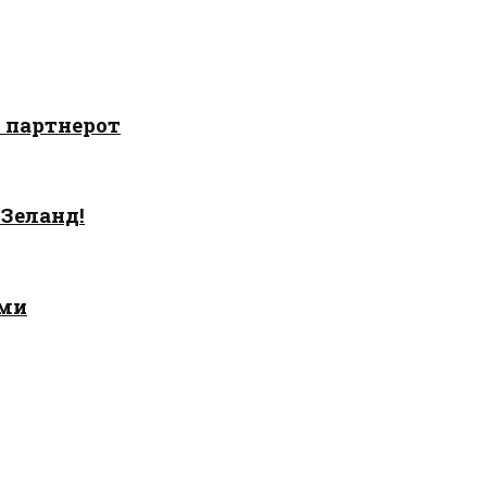
о партнерот
 Зеланд!
ами