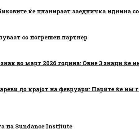
: Биковите ќе планираат заедничка иднина с
шуваат со погрешен партнер
знак во март 2026 година: Овие 3 знаци ќе им
цареви до крајот на февруари: Парите ќе им
 на Sundance Institute