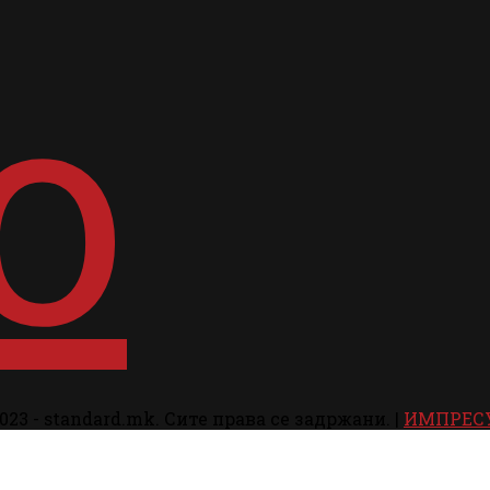
023 - standard.mk. Сите права се задржани. |
ИМПРЕС