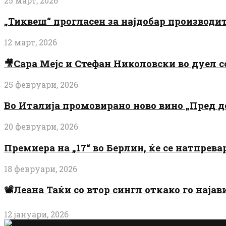
25 март, 2026
„Тиквеш“ прогласен за најдобар производи
12 март, 2026
🎥Сара Мејс и Стефан Николовски во дуел с
25 февруари, 2026
Во Италија промовирано ново вино „Пред 
20 февруари, 2026
Премиера на „17“ во Берлин, ќе се натпрев
18 февруари, 2026
📽️Леана Таќи со втор сингл откако го најав
12 јануари, 2026