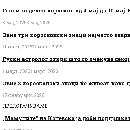
Голем неделен хороскоп од 4 мај до 10 мај
3 мај, 2026
3 мај, 2026
Овие три хороскопски знаци најчесто завр
11 март, 2026
11 март, 2026
Руски астролог откри што го очекува секој 
1 март, 2026
1 март, 2026
Овие 2 хороскопски знаци ќе живеат како 
15 февруари, 2026
ПРЕПОРАЧУВАМЕ
„Мамутите“ на Котевска ја доби поддршката