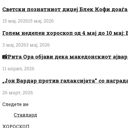
Светски познатниот диџеј Блек Кофи доаѓа н
15 мај, 2026
15 мај, 2026
Голем неделен хороскоп од 4 мај до 10 мај
3 мај, 2026
3 мај, 2026
📸Рита Ора објави дека македонскиот ајвар 
11 април, 2026
„Јон Вардар против галаксијата” со награ
26 март, 2026
Следете не
Стандард
ХОРОСКОП