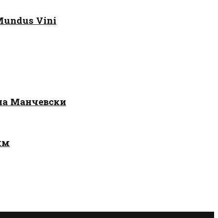
Mundus Vini
 на Манчевски
лм