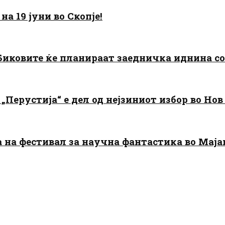
а 19 јуни во Скопје!
: Биковите ќе планираат заедничка иднина с
„Перустија“ е дел од нејзиниот избор во Нов
да на фестивал за научна фантастика во Мај