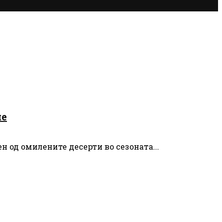
не
н од омилените десерти во сезоната...