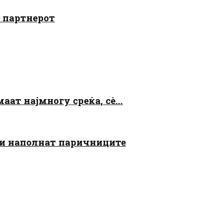
о партнерот
аат најмногу среќа, сè...
 ги наполнат паричниците