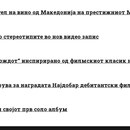
тел на вино од Македонија на престижниот 
о стереотипите во нов видео запис
дождот“ инспирирано од филмскиот класик
арува за наградата Најдобар дебитантски фи
и својот прв соло албум