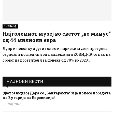
БИЗЛАЈФ
Најголемиот музеј во светот „во минус“
од 44 милиони евра
Лувр и неколку други големи париски музеи претрпеа
сериозни последици од пандемијата КОВИД-19, со пад на
бројот на посетители за повеќе од 70% во 2020...
НАЈНОВИ ВЕСТИ
(Фото+видео) Дара со „Бангаранга“ ѝ ја донесе победата
на Бугарија на Евровизија!
17 мај, 2026