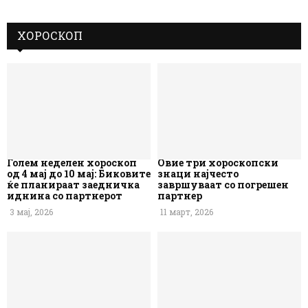
ХОРОСКОП
Голем неделен хороскоп
Овие три хороскопски
од 4 мај до 10 мај: Биковите
знаци најчесто
ќе планираат заедничка
завршуваат со погрешен
иднина со партнерот
партнер
3 мај, 2026
11 март, 2026