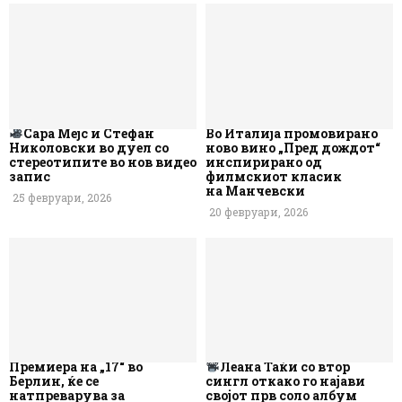
Сара Мејс и Стефан
Во Италија промовирано
Николовски во дуел со
ново вино „Пред дождот“
стереотипите во нов видео
инспирирано од
запис
филмскиот класик
на Манчевски
25 февруари, 2026
20 февруари, 2026
Премиера на „17“ во
Леана Таќи со втор
Берлин, ќе се
сингл откако го најави
натпреварува за
својот прв соло албум