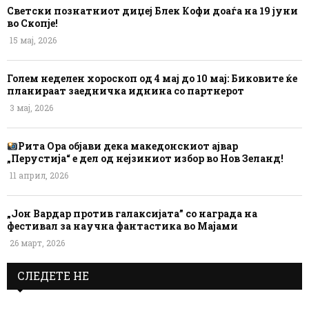
Светски познатниот диџеј Блек Кофи доаѓа на 19 јуни
во Скопје!
15 мај, 2026
Голем неделен хороскоп од 4 мај до 10 мај: Биковите ќе
планираат заедничка иднина со партнерот
3 мај, 2026
Рита Ора објави дека македонскиот ајвар
„Перустија“ е дел од нејзиниот избор во Нов Зеланд!
11 април, 2026
„Јон Вардар против галаксијата” со награда на
фестивал за научна фантастика во Мајами
26 март, 2026
СЛЕДЕТЕ НЕ