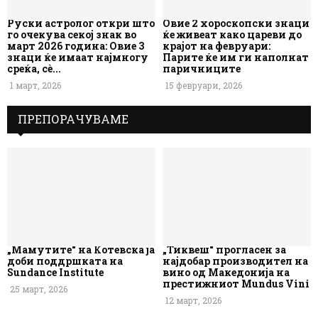
Руски астролог откри што
Овие 2 хороскопски знаци
го очекува секој знак во
ќе живеат како цареви до
март 2026 година: Овие 3
крајот на февруари:
знаци ќе имаат најмногу
Парите ќе им ги наполнат
среќа, сè...
паричниците
1 март, 2026
15 февруари, 2026
ПРЕПОРАЧУВАМЕ
„Мамутите“ на Котевска ја
„Тиквеш“ прогласен за
доби поддршката на
најдобар производител на
Sundance Institute
вино од Македонија на
престижниот Mundus Vini
25 март, 2026
12 март, 2026