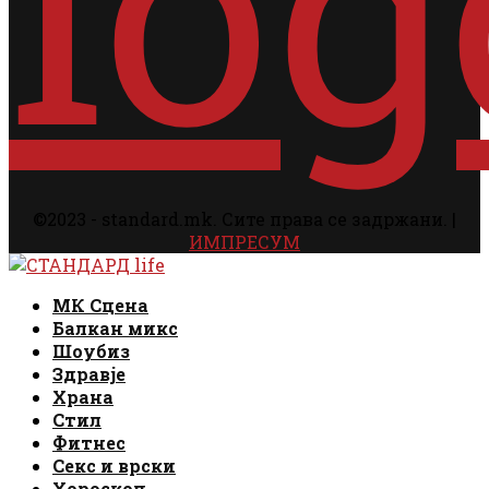
©2023 - standard.mk. Сите права се задржани. |
ИМПРЕСУМ
Facebook
Instagram
Email
Rss
Facebook
Instagram
Email
Rss
МК Сцена
Балкан микс
Шоубиз
Здравје
Храна
Стил
Фитнес
Секс и врски
Хороскоп