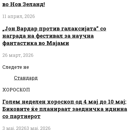
во Нов Зеланд!
11 април, 2026
„Јон Вардар против галаксијата” со
награда на фестивал за научна
фантастика во Мајами
26 март, 2026
Следете не
Стандард
ХОРОСКОП
Голем неделен хороскоп од 4 мај до 10 мај:
Биковите ќе планираат заедничка иднина
со партнерот
3 мај, 2026
3 мај, 2026