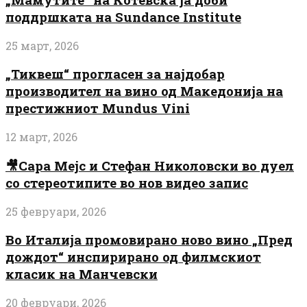
поддршката на Sundance Institute
25 март, 2026
„Тиквеш“ прогласен за најдобар
производител на вино од Македонија на
престижниот Mundus Vini
12 март, 2026
🎥Сара Мејс и Стефан Николовски во дуел
со стереотипите во нов видео запис
25 февруари, 2026
Во Италија промовирано ново вино „Пред
дождот“ инспирирано од филмскиот
класик на Манчевски
20 февруари, 2026