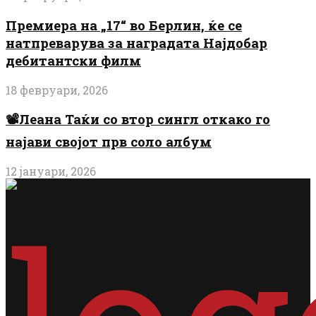
Премиера на „17“ во Берлин, ќе се
натпреварува за наградата Најдобар
дебитантски филм
18 февруари, 2026
📽️Леана Таќи со втор сингл откако го
најави својот прв соло албум
12 јануари, 2026