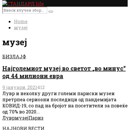
Primary
Menu
Search
Search
for:
Home
музеј
музеј
БИЗЛАЈФ
Најголемиот музеј во светот „во минус“
од 44 милиони евра
9 јануари, 2021
412
Лувр и неколку други големи париски музеи
претрпеа сериозни последици од пандемијата
КОВИД-19, со пад на бројот на посетители за повеќе
од 70% во 2020...
Лувр
музеј
Париз
НАЈНОВИ ВЕСТИ