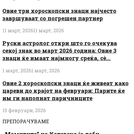
Овие три хороскопски знаци најчесто
завршуваат со погрешен партнер
11 март, 2026
11 март, 2026
Руски астролог откри што го очекува
секој знак во март 2026 година: Овие 3
знаци ќе имаат најмногу среќа, сè...
1 март, 2026
1 март, 2026
Овие 2 хороскопски знаци ќе живеат како
цареви до крајот на февруари: Парите ќе
им ги наполнат паричниците
15 февруари, 2026
ПРЕПОРАЧУВАМЕ
„Мамутите“ на Котевска ја доби