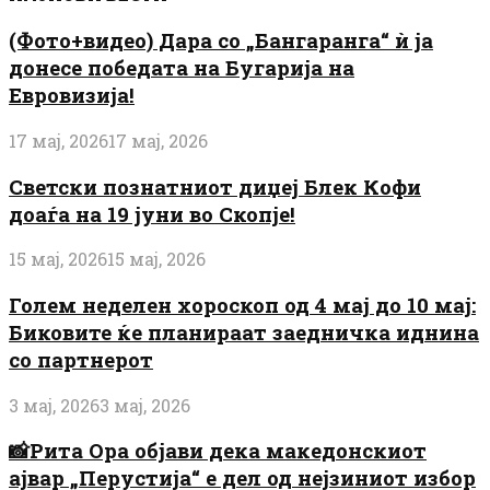
(Фото+видео) Дара со „Бангаранга“ ѝ ја
донесе победата на Бугарија на
Евровизија!
17 мај, 2026
17 мај, 2026
Светски познатниот диџеј Блек Кофи
доаѓа на 19 јуни во Скопје!
15 мај, 2026
15 мај, 2026
Голем неделен хороскоп од 4 мај до 10 мај:
Биковите ќе планираат заедничка иднина
со партнерот
3 мај, 2026
3 мај, 2026
📸Рита Ора објави дека македонскиот
ајвар „Перустија“ е дел од нејзиниот избор