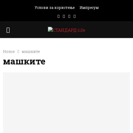
Услови за користење
Импресум
Facebook
Instagram
Email
Rss
PRIMARY
MENU
Home
машките
машките