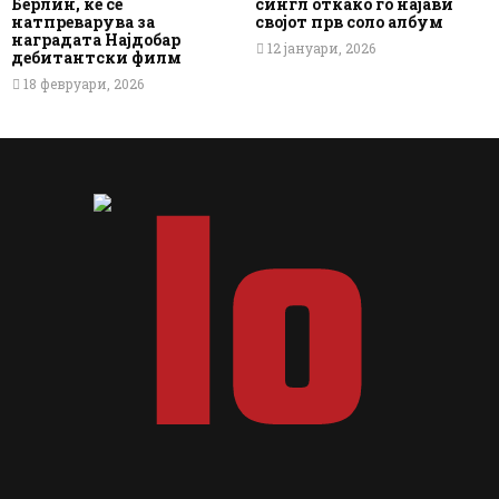
Берлин, ќе се
сингл откако го најави
натпреварува за
својот прв соло албум
наградата Најдобар
12 јануари, 2026
дебитантски филм
18 февруари, 2026