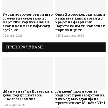
Руски астролог откри што
Овие 2 хороскопски знаци
го очекува секој знак во
ќе живеат како цареви до
март 2026 година: Овие 3
крајот на февруари:
знаци ќе имаат најмногу
Парите ќе им ги наполнат
среќа, сè...
паричниците
1 март, 2026
15 февруари, 2026
ПРЕПОРАЧУВАМЕ
„Мамутите“ на Котевска ја
„Тиквеш“ прогласен за
доби поддршката на
најдобар производител на
Sundance Institute
вино од Македонија на
престижниот Mundus Vini
25 март, 2026