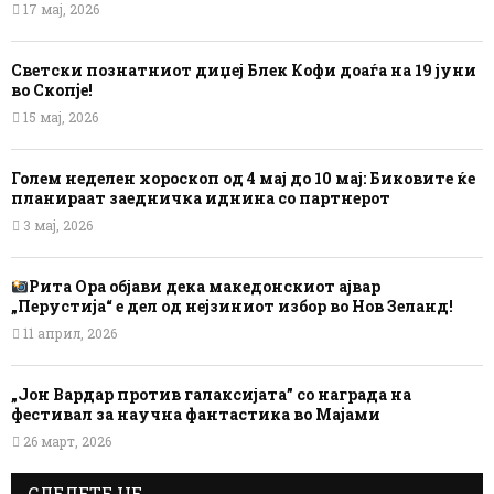
17 мај, 2026
Светски познатниот диџеј Блек Кофи доаѓа на 19 јуни
во Скопје!
15 мај, 2026
Голем неделен хороскоп од 4 мај до 10 мај: Биковите ќе
планираат заедничка иднина со партнерот
3 мај, 2026
Рита Ора објави дека македонскиот ајвар
„Перустија“ е дел од нејзиниот избор во Нов Зеланд!
11 април, 2026
„Јон Вардар против галаксијата” со награда на
фестивал за научна фантастика во Мајами
26 март, 2026
СЛЕДЕТЕ НЕ