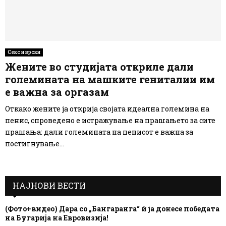
Секс и врски
Жените во студијата откриле дали
големината на машките гениталии им
е важна за оргазам
Откако жените ја открија својата идеална големина на
пенис, спроведено е истражување на прашањето за сите
прашања: дали големината на пенисот е важна за
постигнување...
НАЈНОВИ ВЕСТИ
(Фото+видео) Дара со „Бангаранга“ ѝ ја донесе победата
на Бугарија на Евровизија!