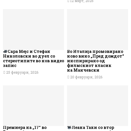
12 март, 2026
Сара Мејс и Стефан
Во Италија промовирано
Николовски во дуел со
ново вино „Пред дождот“
стереотипите во нов видео
инспирирано од
запис
филмскиот класик
на Манчевски
25 февруари, 2026
20 февруари, 2026
Премиера на „17“ во
Леана Таќи со втор