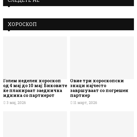
ХОРОСКОП
Голем неделен хороскоп
Овие три хороскопски
од 4 мај до 10 мај: Биковите
знаци најчесто
ќе планираат заедничка
завршуваат со погрешен
иднина со партнерот
партнер
3 мај, 2026
11 март, 2026