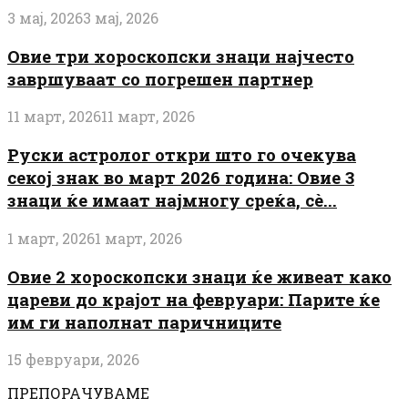
3 мај, 2026
3 мај, 2026
Овие три хороскопски знаци најчесто
завршуваат со погрешен партнер
11 март, 2026
11 март, 2026
Руски астролог откри што го очекува
секој знак во март 2026 година: Овие 3
знаци ќе имаат најмногу среќа, сè...
1 март, 2026
1 март, 2026
Овие 2 хороскопски знаци ќе живеат како
цареви до крајот на февруари: Парите ќе
им ги наполнат паричниците
15 февруари, 2026
ПРЕПОРАЧУВАМЕ