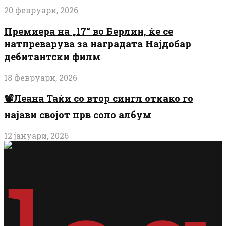
20 февруари, 2026
Премиера на „17“ во Берлин, ќе се
натпреварува за наградата Најдобар
дебитантски филм
18 февруари, 2026
📽️Леана Таќи со втор сингл откако го
најави својот прв соло албум
12 јануари, 2026