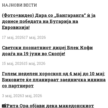
НАЈНОВИ ВЕСТИ
(Фото+видео) Дара со „Бангаранга“ ѝ ја
донесе победата на Бугарија на
Евровизија!
17 мај, 2026
17 мај, 2026
Светски познатниот диџеј Блек Кофи
доаѓа на 19 јуни во Скопје!
15 мај, 2026
15 мај, 2026
Голем неделен хороскоп од 4 мај до 10 мај:
Биковите ќе планираат заедничка иднина
со партнерот
3 мај, 2026
3 мај, 2026
📸Рита Ора објави дека македонскиот