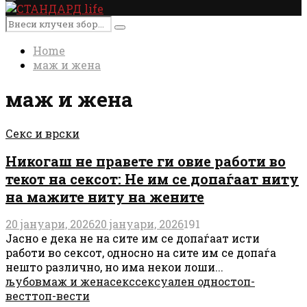
Primary
Menu
Search
Search
for:
Home
маж и жена
маж и жена
Секс и врски
Никогаш не правете ги овие работи во
текот на сексот: Не им се допаѓаат ниту
на мажите ниту на жените
20 јануари, 2026
20 јануари, 2026
191
Јасно е дека не на сите им се допаѓаат исти
работи во сексот, односно на сите им се допаѓа
нешто различно, но има некои лоши...
љубов
маж и жена
секс
сексуален однос
топ-
вест
топ-вести