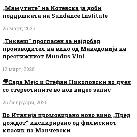
„Мамутите“ на Котевска ја доби
поддршката на Sundance Institute
25 март, 2026
„Тиквеш“ прогласен за најдобар
производител на вино од Македонија на
престижниот Mundus Vini
12 март, 2026
🎥Сара Мејс и Стефан Николовски во дуел
со стереотипите во нов видео запис
25 февруари, 2026
Во Италија промовирано ново вино „Пред
дождот“ инспирирано од филмскиот
класик на Манчевски