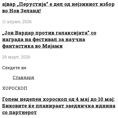
ајвар „Перустија“ е дел од нејзиниот избор
во Нов Зеланд!
11 април, 2026
„Јон Вардар против галаксијата” со
награда на фестивал за научна
фантастика во Мајами
26 март, 2026
Следете не
Стандард
ХОРОСКОП
Голем неделен хороскоп од 4 мај до 10 мај:
Биковите ќе планираат заедничка иднина
со партнерот