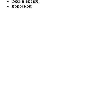
Секс и врски
Хороскоп