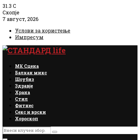
31.3
C
Скопје
7 август, 2026
Услови за користење
Импресум
Facebook
Instagram
Email
Rss
МК Сцена
Балкан микс
Шоубиз
Здравје
Храна
Стил
Фитнес
Секс и врски
Хороскоп
Search
Search
for: