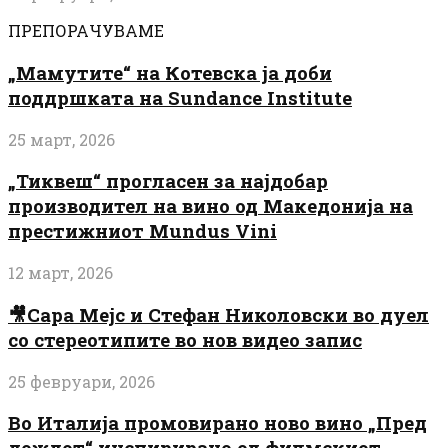
ПРЕПОРАЧУВАМЕ
„Мамутите“ на Котевска ја доби
поддршката на Sundance Institute
25 март, 2026
„Тиквеш“ прогласен за најдобар
производител на вино од Македонија на
престижниот Mundus Vini
12 март, 2026
🎥Сара Мејс и Стефан Николовски во дуел
со стереотипите во нов видео запис
25 февруари, 2026
Во Италија промовирано ново вино „Пред
дождот“ инспирирано од филмскиот