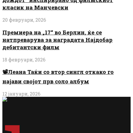
класик на Манчевски
20 февруари, 2026
Премиера на „17“ во Берлин, ќе се
натпреварува за наградата Најдобар
дебитантски филм
18 февруари, 2026
📽️Леана Таќи со втор сингл откако го
најави својот прв соло албум
12 јануари, 2026