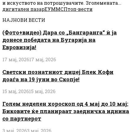
и искуството на потрошувачите. Зголемената...
дигитален пазар
ЕУ
ММСП
топ-вести
НАЈНОВИ ВЕСТИ
(Фото+видео) Дара со „Бангаранга“ ѝ ја
донесе победата на Бугарија на
Евровизија!
17 мај, 2026
17 мај, 2026
Светски познатниот диџеј Блек Кофи
доаѓа на 19 јуни во Скопје!
15 мај, 2026
15 мај, 2026
Голем неделен хороскоп од 4 мај до 10 мај:
Биковите ќе планираат заедничка иднина
со партнерот
3 мај, 2026
3 мај, 2026