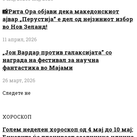
📸Рита Ора објави дека македонскиот
ајвар „Перустија“ е дел од нејзиниот избор
во Нов Зеланд!
11 април, 2026
„Јон Вардар против галаксијата” со
награда на фестивал за научна
фантастика во Мајами
26 март, 2026
Следете не
ХОРОСКОП
Голем неделен хороскоп од 4 мај до 10 мај:
Биковите ќе планираат заедничка иднина