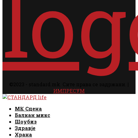
©2023 - standard.mk. Сите права се задржани. |
ИМПРЕСУМ
Facebook
Instagram
Email
Rss
Facebook
Instagram
Email
Rss
МК Сцена
Балкан микс
Шоубиз
Здравје
Храна