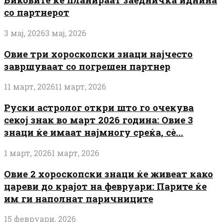
со партнерот
3 мај, 2026
3 мај, 2026
Овие три хороскопски знаци најчесто
завршуваат со погрешен партнер
11 март, 2026
11 март, 2026
Руски астролог откри што го очекува
секој знак во март 2026 година: Овие 3
знаци ќе имаат најмногу среќа, сè...
1 март, 2026
1 март, 2026
Овие 2 хороскопски знаци ќе живеат како
цареви до крајот на февруари: Парите ќе
им ги наполнат паричниците
15 февруари, 2026