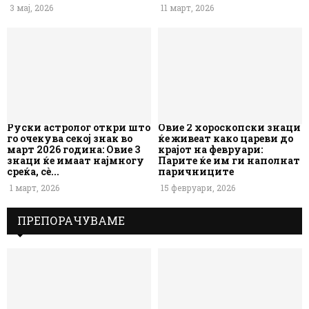
3 мај, 2026
11 март, 2026
Руски астролог откри што
Овие 2 хороскопски знаци
го очекува секој знак во
ќе живеат како цареви до
март 2026 година: Овие 3
крајот на февруари:
знаци ќе имаат најмногу
Парите ќе им ги наполнат
среќа, сè...
паричниците
1 март, 2026
15 февруари, 2026
ПРЕПОРАЧУВАМЕ