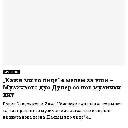
МК Сцена
„Кажи ми во лице“ е мелем за уши –
Музичкото дуо Дупер со нов музички
хит
Борис Какуринов и Илчо Нечовски очигледно го имаат
тајниот рецепт за музички хит, затоа што и овојпат
нивната нова песна „Кажи ми во лице” е...