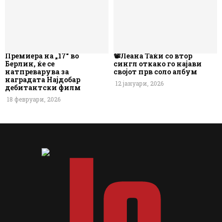
Премиера на „17“ во
📽️Леана Таќи со втор
Берлин, ќе се
сингл откако го најави
натпреварува за
својот прв соло албум
наградата Најдобар
12 јануари, 2026
дебитантски филм
18 февруари, 2026