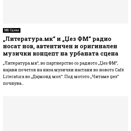
МК Сцена
„Литература.мк“ и „Џез ФМ“ радио
носат нов, автентичен и оригинален
музички концепт на урбаната сцена
„Литература.мк“, во партнерство со радиото „Џез ФМ“,
најави почеток на низа музички настани во новото Café
Literatura во „Дајмонд мол“. Под мотото „Читаме џез“
почнува...