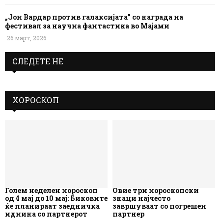
„Јон Вардар против галаксијата” со награда на
фестивал за научна фантастика во Мајами
26 март, 2026
СЛЕДЕТЕ НЕ
ХОРОСКОП
Голем неделен хороскоп
Овие три хороскопски
од 4 мај до 10 мај: Биковите
знаци најчесто
ќе планираат заедничка
завршуваат со погрешен
иднина со партнерот
партнер