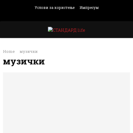
Услови за користење
Импресум
Facebook
Instagram
Email
Rss
PRIMARY
Home
музички
MENU
музички