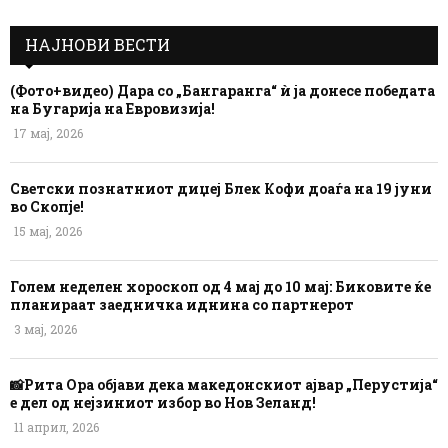
НАЈНОВИ ВЕСТИ
(Фото+видео) Дара со „Бангаранга“ ѝ ја донесе победата
на Бугарија на Евровизија!
17 мај, 2026
Светски познатниот диџеј Блек Кофи доаѓа на 19 јуни
во Скопје!
15 мај, 2026
Голем неделен хороскоп од 4 мај до 10 мај: Биковите ќе
планираат заедничка иднина со партнерот
3 мај, 2026
📸Рита Ора објави дека македонскиот ајвар „Перустија“
е дел од нејзиниот избор во Нов Зеланд!
11 април, 2026