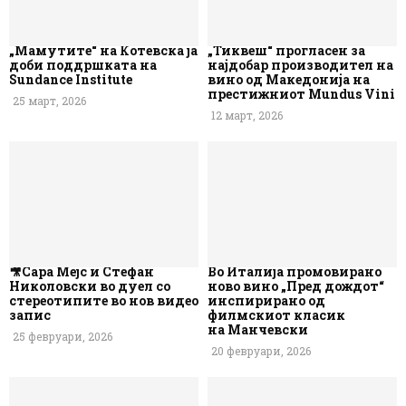
„Мамутите“ на Котевска ја
„Тиквеш“ прогласен за
доби поддршката на
најдобар производител на
Sundance Institute
вино од Македонија на
престижниот Mundus Vini
25 март, 2026
12 март, 2026
🎥Сара Мејс и Стефан
Во Италија промовирано
Николовски во дуел со
ново вино „Пред дождот“
стереотипите во нов видео
инспирирано од
запис
филмскиот класик
на Манчевски
25 февруари, 2026
20 февруари, 2026