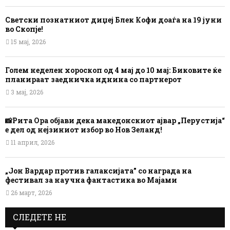
Светски познатниот диџеј Блек Кофи доаѓа на 19 јуни
во Скопје!
15 мај, 2026
Голем неделен хороскоп од 4 мај до 10 мај: Биковите ќе
планираат заедничка иднина со партнерот
3 мај, 2026
📸Рита Ора објави дека македонскиот ајвар „Перустија“
е дел од нејзиниот избор во Нов Зеланд!
11 април, 2026
„Јон Вардар против галаксијата” со награда на
фестивал за научна фантастика во Мајами
26 март, 2026
СЛЕДЕТЕ НЕ