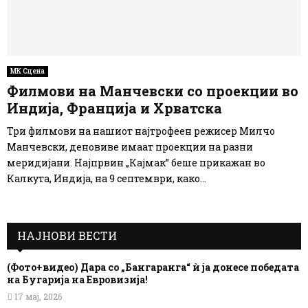
МК Сцена
Филмови на Манчевски со проекции во
Индија, Франција и Хрватска
Три филмови на нашиот најтрофеен режисер Милчо
Манчевски, деновиве имаат проекции на разни
меридијани. Најпрвин „Кајмак” беше прикажан во
Калкута, Индија, на 9 септември, како...
НАЈНОВИ ВЕСТИ
(Фото+видео) Дара со „Бангаранга“ ѝ ја донесе победата
на Бугарија на Евровизија!
17 мај, 2026