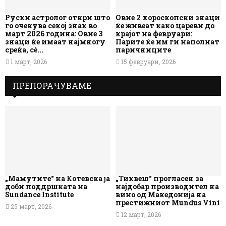
Руски астролог откри што
Овие 2 хороскопски знаци
го очекува секој знак во
ќе живеат како цареви до
март 2026 година: Овие 3
крајот на февруари:
знаци ќе имаат најмногу
Парите ќе им ги наполнат
среќа, сè...
паричниците
1 март, 2026
15 февруари, 2026
ПРЕПОРАЧУВАМЕ
„Мамутите“ на Котевска ја
„Тиквеш“ прогласен за
доби поддршката на
најдобар производител на
Sundance Institute
вино од Македонија на
престижниот Mundus Vini
25 март, 2026
12 март, 2026