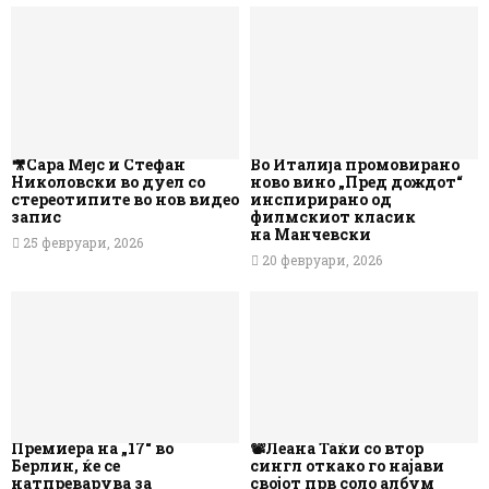
🎥Сара Мејс и Стефан
Во Италија промовирано
Николовски во дуел со
ново вино „Пред дождот“
стереотипите во нов видео
инспирирано од
запис
филмскиот класик
на Манчевски
25 февруари, 2026
20 февруари, 2026
Премиера на „17“ во
📽️Леана Таќи со втор
Берлин, ќе се
сингл откако го најави
натпреварува за
својот прв соло албум