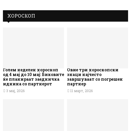
ХОРОСКОП
Голем неделен хороскоп
Овие три хороскопски
од 4 мај до 10 мај: Биковите
знаци најчесто
ќе планираат заедничка
завршуваат со погрешен
иднина со партнерот
партнер
3 мај, 2026
11 март, 2026