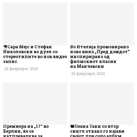
🎥Сара Мејс и Стефан
Во Италија промовирано
Николовски во дуел со
ново вино „Пред дождот“
стереотипите во нов видео
инспирирано од
запис
филмскиот класик
на Манчевски
25 февруари, 2026
20 февруари, 2026
Премиера на „17“ во
📽️Леана Таќи со втор
Берлин, ќе се
сингл откако го најави
натпреварува за
својот прв соло албум