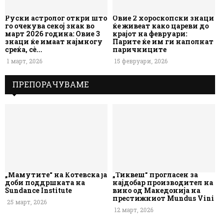
Руски астролог откри што
Овие 2 хороскопски знаци
го очекува секој знак во
ќе живеат како цареви до
март 2026 година: Овие 3
крајот на февруари:
знаци ќе имаат најмногу
Парите ќе им ги наполнат
среќа, сè...
паричниците
1 март, 2026
15 февруари, 2026
ПРЕПОРАЧУВАМЕ
„Мамутите“ на Котевска ја
„Тиквеш“ прогласен за
доби поддршката на
најдобар производител на
Sundance Institute
вино од Македонија на
престижниот Mundus Vini
25 март, 2026
12 март, 2026