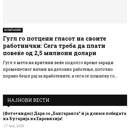
КОМПАНИИ
Гугл го потцени гласот на своите
работнички: Сега треба да плати
повеќе од 2,5 милиони долари
Гугл е мета на критики веќе подолго време заради
променетиот начин на деловно работење, поточно
порано беше рај за вработените, а сега се помалку го...
НАЈНОВИ ВЕСТИ
(Фото+видео) Дара со „Бангаранга“ ѝ ја донесе победата
на Бугарија на Евровизија!
17 мај, 2026