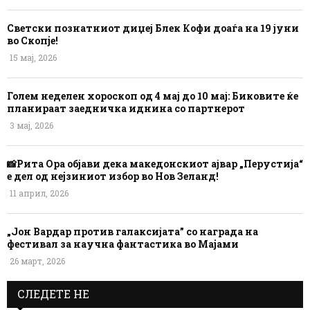
Светски познатниот диџеј Блек Кофи доаѓа на 19 јуни
во Скопје!
15 мај, 2026
Голем неделен хороскоп од 4 мај до 10 мај: Биковите ќе
планираат заедничка иднина со партнерот
3 мај, 2026
📸Рита Ора објави дека македонскиот ајвар „Перустија“
е дел од нејзиниот избор во Нов Зеланд!
11 април, 2026
„Јон Вардар против галаксијата” со награда на
фестивал за научна фантастика во Мајами
26 март, 2026
СЛЕДЕТЕ НЕ