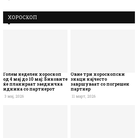
ХОРОСКОП
Голем неделен хороскоп
Овие три хороскопски
од 4 мај до 10 мај: Биковите
знаци најчесто
ќе планираат заедничка
завршуваат со погрешен
иднина со партнерот
партнер
3 мај, 2026
11 март, 2026