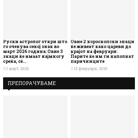
Руски астролог откри што
Овие 2 хороскопски знаци
го очекува секој знак во
ќе живеат како цареви до
март 2026 година: Овие 3
крајот на февруари:
знаци ќе имаат најмногу
Парите ќе им ги наполнат
среќа, сè...
паричниците
1 март, 2026
15 февруари, 2026
ПРЕПОРАЧУВАМЕ