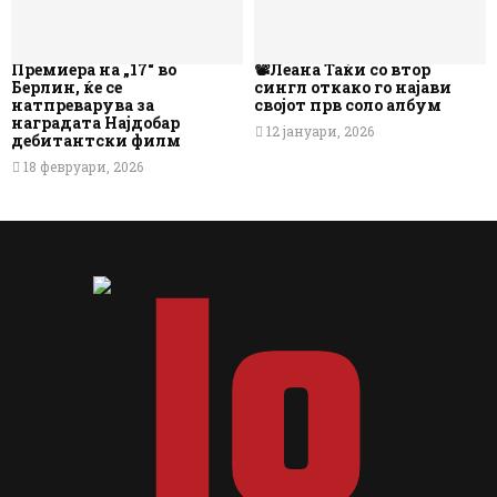
Премиера на „17“ во
📽️Леана Таќи со втор
Берлин, ќе се
сингл откако го најави
натпреварува за
својот прв соло албум
наградата Најдобар
12 јануари, 2026
дебитантски филм
18 февруари, 2026