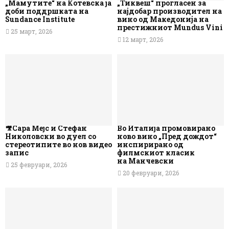
„Мамутите“ на Котевска ја
„Тиквеш“ прогласен за
доби поддршката на
најдобар производител на
Sundance Institute
вино од Македонија на
престижниот Mundus Vini
25 март, 2026
12 март, 2026
🎥Сара Мејс и Стефан
Во Италија промовирано
Николовски во дуел со
ново вино „Пред дождот“
стереотипите во нов видео
инспирирано од
запис
филмскиот класик
на Манчевски
25 февруари, 2026
20 февруари, 2026