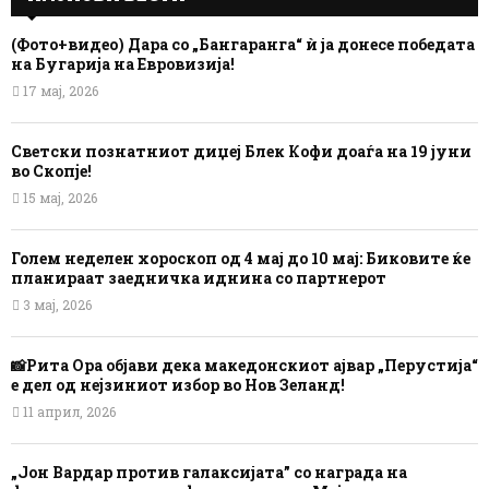
(Фото+видео) Дара со „Бангаранга“ ѝ ја донесе победата
на Бугарија на Евровизија!
17 мај, 2026
Светски познатниот диџеј Блек Кофи доаѓа на 19 јуни
во Скопје!
15 мај, 2026
Голем неделен хороскоп од 4 мај до 10 мај: Биковите ќе
планираат заедничка иднина со партнерот
3 мај, 2026
📸Рита Ора објави дека македонскиот ајвар „Перустија“
е дел од нејзиниот избор во Нов Зеланд!
11 април, 2026
„Јон Вардар против галаксијата” со награда на