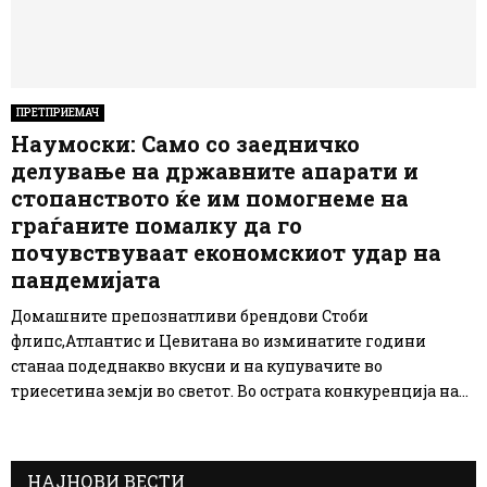
ПРЕТПРИЕМАЧ
Наумоски: Само со заедничко
делување на државните апарати и
стопанството ќе им помогнеме на
граѓаните помалку да го
почувствуваат економскиот удар на
пандемијата
Домашните препознатливи брендови Стоби
флипс,Атлантис и Цевитана во изминатите години
станаа подеднакво вкусни и на купувачите во
триесетина земји во светот. Во острата конкуренција на...
НАЈНОВИ ВЕСТИ