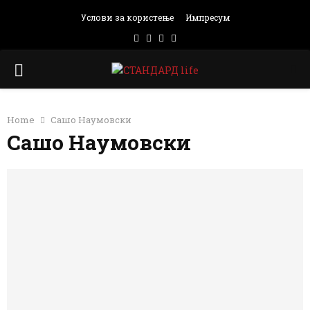
Услови за користење
Импресум
Facebook
Instagram
Email
Rss
PRIMARY
MENU
Home
Сашо Наумовски
Сашо Наумовски