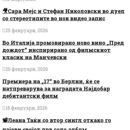
🎥Сара Мејс и Стефан Николовски во дуел
со стереотипите во нов видео запис
25 февруари, 2026
Во Италија промовирано ново вино „Пред
дождот“ инспирирано од филмскиот
класик на Манчевски
20 февруари, 2026
Премиера на „17“ во Берлин, ќе се
натпреварува за наградата Најдобар
дебитантски филм
18 февруари, 2026
📽️Леана Таќи со втор сингл откако го
најави својот прв соло албум