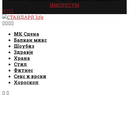
ИМПРЕСУМ
Facebook
Instagram
Email
Rss
Facebook
Instagram
Email
Rss
МК Сцена
Балкан микс
Шоубиз
Здравје
Храна
Стил
Фитнес
Секс и врски
Хороскоп