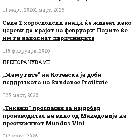
1 март, 2026
1 март, 2026
Овие 2 хороскопски знаци ќе живеат како
цареви до крајот на февруари: Парите ќе
им ги наполнат паричниците
15 февруари, 2026
ПРЕПОРАЧУВАМЕ
„Мамутите“ на Котевска ја доби
поддршката на Sundance Institute
25 март, 2026
„Тиквеш“ прогласен за најдобар
производител на вино од Македонија на
престижниот Mundus Vini
12 март, 2026