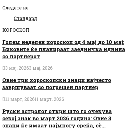
Следете не
Стандард
ХОРОСКОП
Голем неделен хороскоп од 4 мај до 10 мај:
Биковите ќе планираат заедничка иднина
со партнерот
3 мај, 2026
3 мај, 2026
Овие три хороскопски знаци најчесто
завршуваат со погрешен партнер
11 март, 2026
11 март, 2026
Руски астролог откри што го очекува
секој знак во март 2026 година: Овие 3
знаци ќе имаат најмногу среќа, сè...