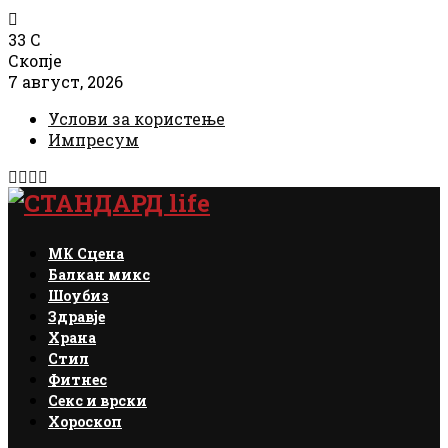
33
C
Скопје
7 август, 2026
Услови за користење
Импресум
Facebook
Instagram
Email
Rss
МК Сцена
Балкан микс
Шоубиз
Здравје
Храна
Стил
Фитнес
Секс и врски
Хороскоп