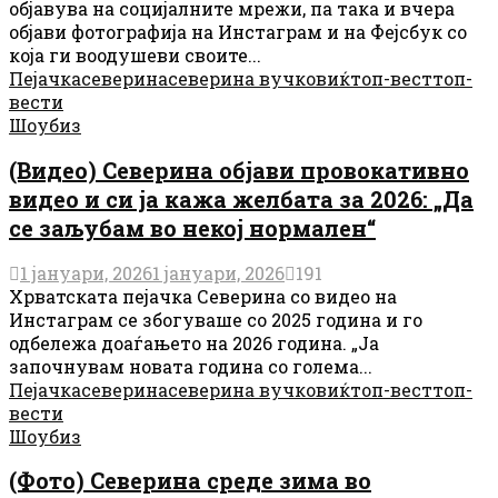
објавува на социјалните мрежи, па така и вчера
објави фотографија на Инстаграм и на Фејсбук со
која ги воодушеви своите...
Пејачка
северина
северина вучковиќ
топ-вест
топ-
вести
Шоубиз
(Видео) Северина објави провокативно
видео и си ја кажа желбата за 2026: „Да
се заљубам во некој нормален“
1 јануари, 2026
1 јануари, 2026
191
Хрватската пејачка Северина со видео на
Инстаграм се збогуваше со 2025 година и го
одбележа доаѓањето на 2026 година. „Ја
започнувам новата година со голема...
Пејачка
северина
северина вучковиќ
топ-вест
топ-
вести
Шоубиз
(Фото) Северина среде зима во