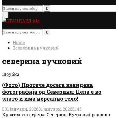
Search
for:
Search
Primary
Menu
Search
for:
Search
Home
северина вучковиќ
северина вучковиќ
Шоубиз
(Фото) Протече досега невидена
фотографија од Северина: Цела е во
злато и има нереално тело!
31 јануари, 2026
31 јануари, 2026
145
Хрватската пејачка Северина Вучковиќ редовно