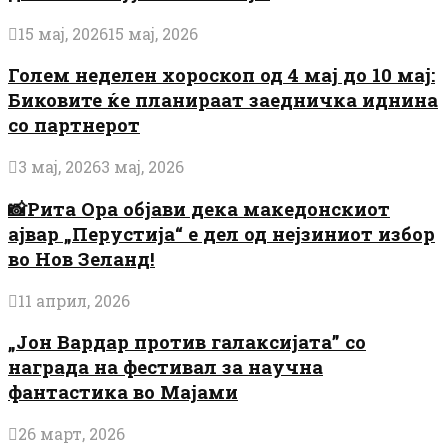
15 мај, 2026
15 мај, 2026
Голем неделен хороскоп од 4 мај до 10 мај:
Биковите ќе планираат заедничка иднина
со партнерот
3 мај, 2026
3 мај, 2026
📸Рита Ора објави дека македонскиот
ајвар „Перустија“ е дел од нејзиниот избор
во Нов Зеланд!
11 април, 2026
„Јон Вардар против галаксијата” со
награда на фестивал за научна
фантастика во Мајами
26 март, 2026