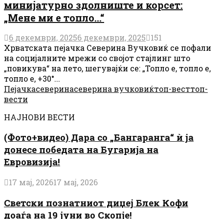
минијатурно здолниште и корсет:
„Мене ми е топло…“
6 декември, 2025
6 декември, 2025
151
Хрватската пејачка Северина Вучковиќ се пофали
на социјалните мрежи со својот стајлинг што
„повикува“ на лето, шегувајќи се: „Топло е, топло е,
топло е, +30°...
Пејачка
северина
северина вучковиќ
топ-вест
топ-
вести
НАЈНОВИ ВЕСТИ
(Фото+видео) Дара со „Бангаранга“ ѝ ја
донесе победата на Бугарија на
Евровизија!
17 мај, 2026
17 мај, 2026
Светски познатниот диџеј Блек Кофи
доаѓа на 19 јуни во Скопје!