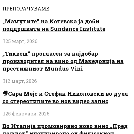
ПРЕПОРАЧУВАМЕ
„Мамутите“ на Котевска ја доби
поддршката на Sundance Institute
25 март, 2026
„Тиквеш“ прогласен за најдобар
производител на вино од Македонија на
престижниот Mundus Vini
12 март, 2026
🎥Сара Мејс и Стефан Николовски во дуел
со стереотипите во нов видео запис
25 февруари, 2026
Во Италија промовирано ново вино „Пред
дождот“ инспирирано од филмскиот