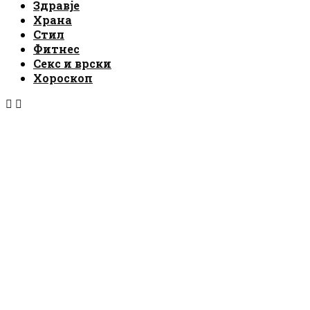
Здравје
Храна
Стил
Фитнес
Секс и врски
Хороскоп