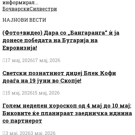
информирал...
Бочварски
Силвестри
НАЈНОВИ ВЕСТИ
(Фото+видео) Дара со „Бангаранга“ ѝ ја
донесе победата на Бугарија на
Евровизија!
17 мај, 2026
17 мај, 2026
Светски познатниот диџеј Блек Кофи
доаѓа на 19 јуни во Скопје!
15 мај, 2026
15 мај, 2026
Голем неделен хороскоп од 4 мај до 10 мај:
Биковите ќе планираат заедничка иднина
со партнерот
3 мај, 2026
3 мај, 2026