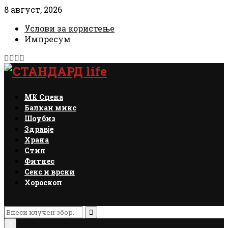
8 август, 2026
Услови за користење
Импресум
Facebook
Instagram
Email
Rss
МК Сцена
Балкан микс
Шоубиз
Здравје
Храна
Стил
Фитнес
Секс и врски
Хороскоп
Search
for:
Search
Primary