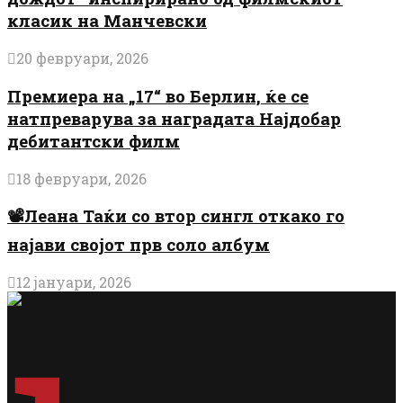
класик на Манчевски
20 февруари, 2026
Премиера на „17“ во Берлин, ќе се
натпреварува за наградата Најдобар
дебитантски филм
18 февруари, 2026
📽️Леана Таќи со втор сингл откако го
најави својот прв соло албум
12 јануари, 2026