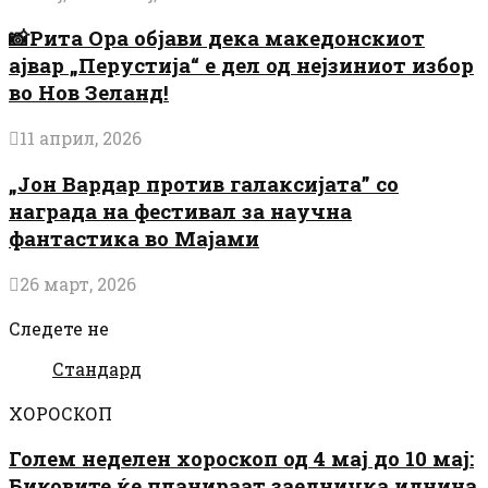
📸Рита Ора објави дека македонскиот
ајвар „Перустија“ е дел од нејзиниот избор
во Нов Зеланд!
11 април, 2026
„Јон Вардар против галаксијата” со
награда на фестивал за научна
фантастика во Мајами
26 март, 2026
Следете не
Стандард
ХОРОСКОП
Голем неделен хороскоп од 4 мај до 10 мај:
Биковите ќе планираат заедничка иднина