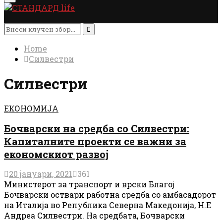
Menu
Search
for:
Search
Home
Силвестри
Силвестри
ЕКОНОМИЈА
Бочварски на средба со Силвестри:
Капиталните проекти се важни за
економскиот развој
20 јануари, 2021
361
Министерот за транспорт и врски Благој
Бочварски оствари работна средба со aмбасадорот
на Италија во Република Северна Македонија, Н.Е
Андреа Силвестри. На средбата, Бочварски