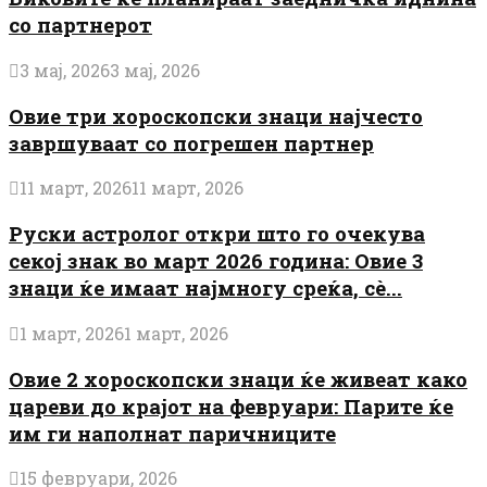
со партнерот
3 мај, 2026
3 мај, 2026
Овие три хороскопски знаци најчесто
завршуваат со погрешен партнер
11 март, 2026
11 март, 2026
Руски астролог откри што го очекува
секој знак во март 2026 година: Овие 3
знаци ќе имаат најмногу среќа, сè...
1 март, 2026
1 март, 2026
Овие 2 хороскопски знаци ќе живеат како
цареви до крајот на февруари: Парите ќе
им ги наполнат паричниците
15 февруари, 2026