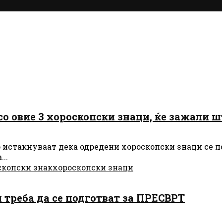
 со овие 3 хороскопски знаци, ќе зажали ш
то истакнуваат дека одредени хороскопски знаци се 
..
скопски знак
хороскопски знаци
и треба да се подготват за ПРЕСВРТ