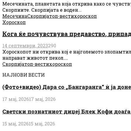
Месечината, планетата која открива како се чувст
Скорпиите. Скорпијата е воден...
Месечина
Скорпија
топ-вести
хороскоп
Хороскоп
Кога ќе почувствува предавство, припад
14 септември, 2023
290
Хороскопот ни открива кој е најголемото злопамтил
направат животот пекол....
Скорпија
топ-вести
хороскоп
НАЈНОВИ ВЕСТИ
(Фото+видео) Дара со „Бангаранга“ ѝ ја дон
17 мај, 2026
17 мај, 2026
Светски познатниот диџеј Блек Кофи доаѓа н
15 мај, 2026
15 мај, 2026