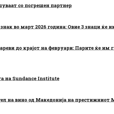
шуваат со погрешен партнер
знак во март 2026 година: Овие 3 знаци ќе им
цареви до крајот на февруари: Парите ќе им
 на Sundance Institute
тел на вино од Македонија на престижниот 