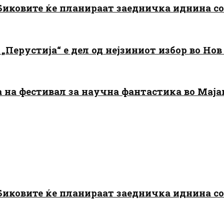
: Биковите ќе планираат заедничка иднина с
„Перустија“ е дел од нејзиниот избор во Нов
да на фестивал за научна фантастика во Мај
: Биковите ќе планираат заедничка иднина с