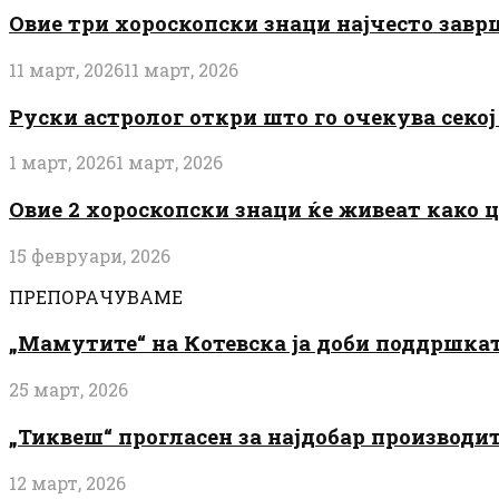
Овие три хороскопски знаци најчесто завр
11 март, 2026
11 март, 2026
Руски астролог откри што го очекува секој 
1 март, 2026
1 март, 2026
Овие 2 хороскопски знаци ќе живеат како 
15 февруари, 2026
ПРЕПОРАЧУВАМЕ
„Мамутите“ на Котевска ја доби поддршката
25 март, 2026
„Тиквеш“ прогласен за најдобар производи
12 март, 2026