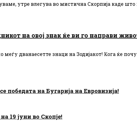
вуваме, утре влегува во мистична Скорпија каде што
никот на овој знак ќе ви го направи живо
о меѓу дванаесетте знаци на Зодијакот! Кога ќе почу
есе победата на Бугарија на Евровизија!
а 19 јуни во Скопје!