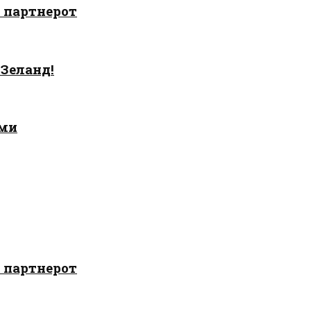
о партнерот
 Зеланд!
ами
о партнерот