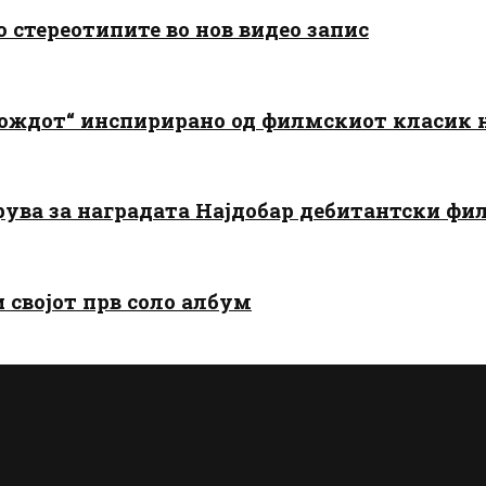
о стереотипите во нов видео запис
дождот“ инспирирано од филмскиот класик
арува за наградата Најдобар дебитантски фи
и својот прв соло албум