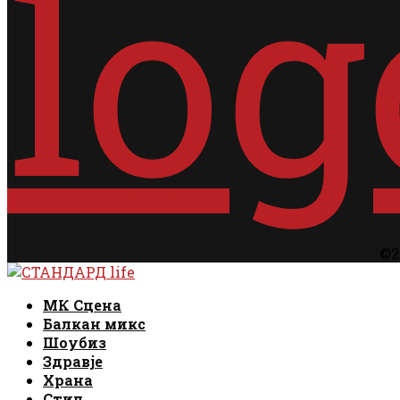
©2
Facebook
Instagram
Email
Rss
Facebook
Instagram
Email
Rss
МК Сцена
Балкан микс
Шоубиз
Здравје
Храна
Стил