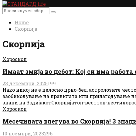
Primary
Menu
Search
Search
for:
Home
Скорпија
Скорпија
Хороскоп
Имаат змија во џебот: Кој си има работа
23 декември, 2025
199
Иако никој не е целосно црно-бел, астролозите чес
заобиколување на правилата или прилагодување на.
знаци на Зодијакот
Скорпија
топ-вест
топ-вести
хоро
Хороскоп
Месечината влегува во Скорпија! 3 знац
10 ноември, 2023
296