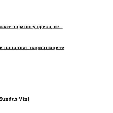
аат најмногу среќа, сè...
 ги наполнат паричниците
Mundus Vini