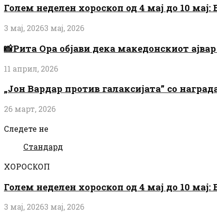
Голем неделен хороскоп од 4 мај до 10 мај
3 мај, 2026
3 мај, 2026
📸Рита Ора објави дека македонскиот ајвар 
11 април, 2026
„Јон Вардар против галаксијата” со награ
26 март, 2026
Следете не
Стандард
ХОРОСКОП
Голем неделен хороскоп од 4 мај до 10 мај
3 мај, 2026
3 мај, 2026