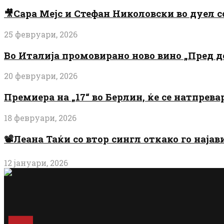
🎥Сара Мејс и Стефан Николовски во дуел с
25 февруари, 2026
Во Италија промовирано ново вино „Пред 
20 февруари, 2026
Премиера на „17“ во Берлин, ќе се натпрев
18 февруари, 2026
📽️Леана Таќи со втор сингл откако го најав
12 јануари, 2026