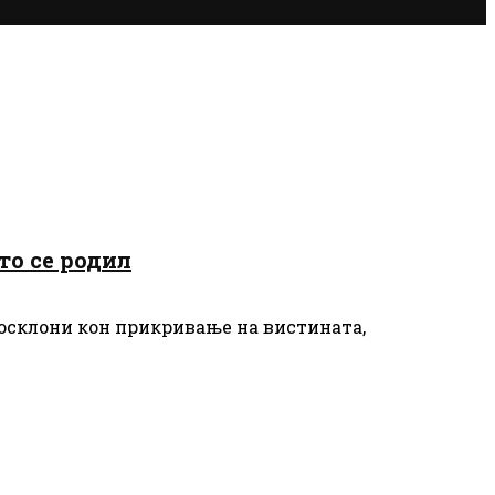
то се родил
посклони кон прикривање на вистината,