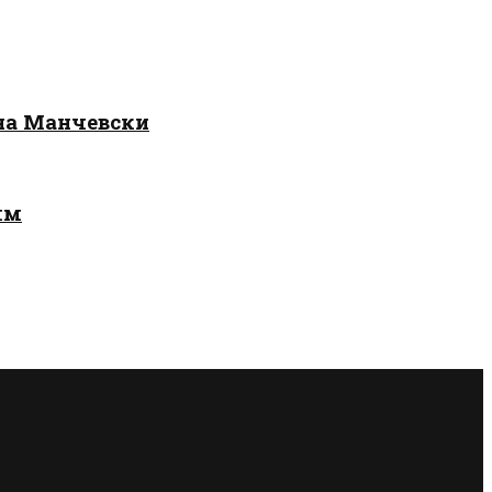
 на Манчевски
лм