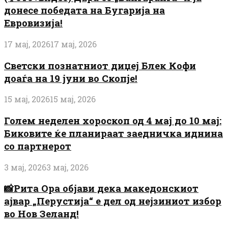
донесе победата на Бугарија на
Евровизија!
17 мај, 2026
17 мај, 2026
Светски познатниот диџеј Блек Кофи
доаѓа на 19 јуни во Скопје!
15 мај, 2026
15 мај, 2026
Голем неделен хороскоп од 4 мај до 10 мај:
Биковите ќе планираат заедничка иднина
со партнерот
3 мај, 2026
3 мај, 2026
📸Рита Ора објави дека македонскиот
ајвар „Перустија“ е дел од нејзиниот избор
во Нов Зеланд!