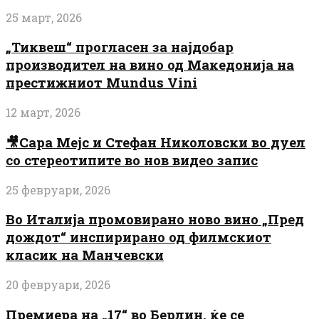
25 март, 2026
„Тиквеш“ прогласен за најдобар
производител на вино од Македонија на
престижниот Mundus Vini
12 март, 2026
🎥Сара Мејс и Стефан Николовски во дуел
со стереотипите во нов видео запис
25 февруари, 2026
Во Италија промовирано ново вино „Пред
дождот“ инспирирано од филмскиот
класик на Манчевски
20 февруари, 2026
Премиера на „17“ во Берлин, ќе се