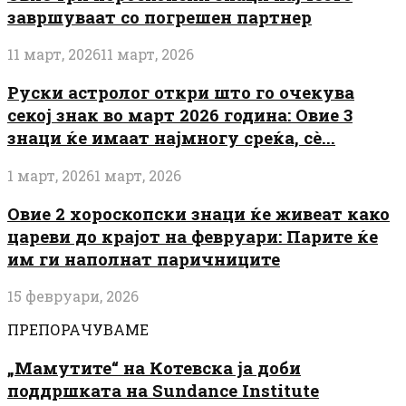
завршуваат со погрешен партнер
11 март, 2026
11 март, 2026
Руски астролог откри што го очекува
секој знак во март 2026 година: Овие 3
знаци ќе имаат најмногу среќа, сè...
1 март, 2026
1 март, 2026
Овие 2 хороскопски знаци ќе живеат како
цареви до крајот на февруари: Парите ќе
им ги наполнат паричниците
15 февруари, 2026
ПРЕПОРАЧУВАМЕ
„Мамутите“ на Котевска ја доби
поддршката на Sundance Institute