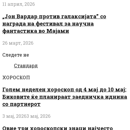
11 април, 2026
„Јон Вардар против галаксијата” со
награда на фестивал за научна
фантастика во Мајами
26 март, 2026
Следете не
Стандард
ХОРОСКОП
Голем неделен хороскоп од 4 мај до 10 мај:
Биковите ќе планираат заедничка иднина
со партнерот
3 мај, 2026
3 мај, 2026
Овие три хороскопски знаци најчесто