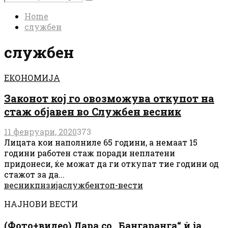
Search
for:
Home
службен
службен
ЕКОНОМИЈА
Законот кој го овозможува откупот на
стаж објавен во Службен весник
11 февруари, 2020
373
Лицата кои наполниле 65 години, а немаат 15
години работен стаж поради неплатени
придонеси, ќе можат да ги откупат тие години од
стажот за да...
весник
пнзија
службен
топ-вести
НАЈНОВИ ВЕСТИ
(Фото+видео) Дара со „Бангаранга“ ѝ ја