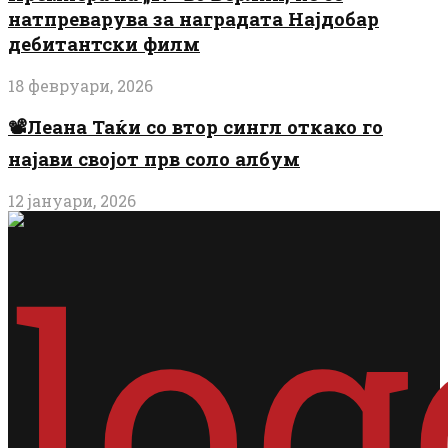
натпреварува за наградата Најдобар
дебитантски филм
18 февруари, 2026
📽️Леана Таќи со втор сингл откако го
најави својот прв соло албум
12 јануари, 2026