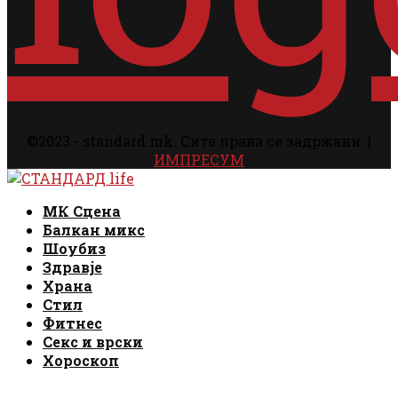
©2023 - standard.mk. Сите права се задржани. |
ИМПРЕСУМ
Facebook
Instagram
Email
Rss
Facebook
Instagram
Email
Rss
МК Сцена
Балкан микс
Шоубиз
Здравје
Храна
Стил
Фитнес
Секс и врски
Хороскоп