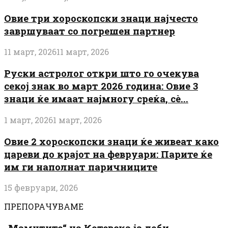
Овие три хороскопски знаци најчесто
завршуваат со погрешен партнер
11 март, 2026
11 март, 2026
Руски астролог откри што го очекува
секој знак во март 2026 година: Овие 3
знаци ќе имаат најмногу среќа, сè...
1 март, 2026
1 март, 2026
Овие 2 хороскопски знаци ќе живеат како
цареви до крајот на февруари: Парите ќе
им ги наполнат паричниците
15 февруари, 2026
ПРЕПОРАЧУВАМЕ
„Мамутите“ на Котевска ја доби