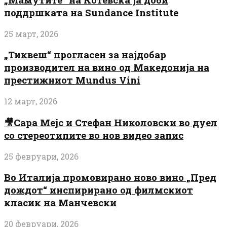
поддршката на Sundance Institute
25 март, 2026
„Тиквеш“ прогласен за најдобар
производител на вино од Македонија на
престижниот Mundus Vini
12 март, 2026
🎥Сара Мејс и Стефан Николовски во дуел
со стереотипите во нов видео запис
25 февруари, 2026
Во Италија промовирано ново вино „Пред
дождот“ инспирирано од филмскиот
класик на Манчевски
20 февруари, 2026