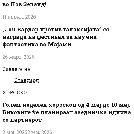
во Нов Зеланд!
11 април, 2026
„Јон Вардар против галаксијата” со
награда на фестивал за научна
фантастика во Мајами
26 март, 2026
Следете не
Стандард
ХОРОСКОП
Голем неделен хороскоп од 4 мај до 10 мај:
Биковите ќе планираат заедничка иднина
со партнерот
3 мај, 2026
3 мај, 2026