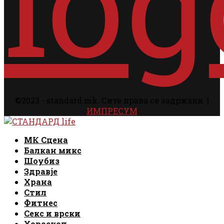
©2023 - standard.mk. Сите права се задржани. |
ИМПРЕСУМ
Facebook
Instagram
Email
Rss
Facebook
Instagram
Email
Rss
МК Сцена
Балкан микс
Шоубиз
Здравје
Храна
Стил
Фитнес
Секс и врски
Хороскоп