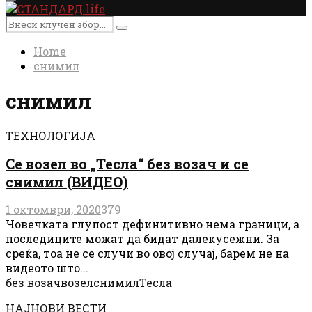
Primary
Menu
Search
Search
for:
Home
снимил
снимил
ТЕХНОЛОГИЈА
Се возел во „Тесла“ без возач и се
снимил (ВИДЕО)
1 октомври, 2020
379
Човечката глупост дефинитивно нема граници, а
последиците можат да бидат далекусежни. За
среќа, тоа не се случи во овој случај, барем не на
видеото што...
без возач
возел
снимил
Тесла
НАЈНОВИ ВЕСТИ