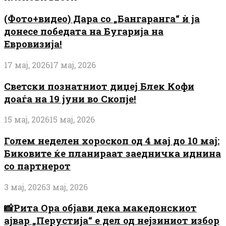
(Фото+видео) Дара со „Бангаранга“ ѝ ја
донесе победата на Бугарија на
Евровизија!
17 мај, 2026
17 мај, 2026
Светски познатниот диџеј Блек Кофи
доаѓа на 19 јуни во Скопје!
15 мај, 2026
15 мај, 2026
Голем неделен хороскоп од 4 мај до 10 мај:
Биковите ќе планираат заедничка иднина
со партнерот
3 мај, 2026
3 мај, 2026
📸Рита Ора објави дека македонскиот
ајвар „Перустија“ е дел од нејзиниот избор