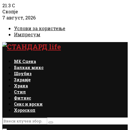
21.3
C
Скопје
7 август, 2026
Услови за користење
Импресум
Facebook
Instagram
Email
Rss
МК Сцена
Балкан микс
Шоубиз
Здравје
Храна
Стил
Фитнес
Секс и врски
Хороскоп
Search
Search
for: