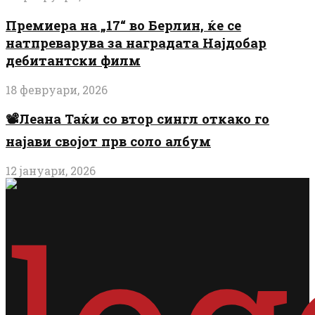
Премиера на „17“ во Берлин, ќе се
натпреварува за наградата Најдобар
дебитантски филм
18 февруари, 2026
📽️Леана Таќи со втор сингл откако го
најави својот прв соло албум
12 јануари, 2026