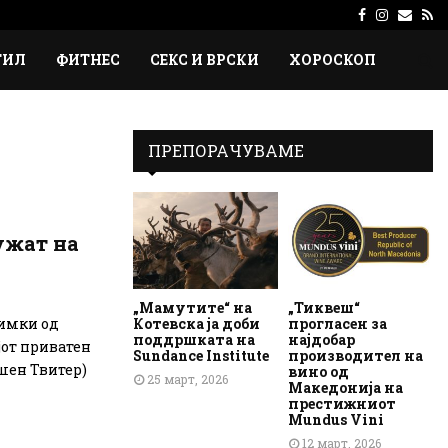
Facebook
Instagr
Emai
Rs
ТИЛ
ФИТНЕС
СЕКС И ВРСКИ
ХОРОСКОП
ПРЕПОРАЧУВАМЕ
ужат на
„Мамутите“ на
„Тиквеш“
Котевска ја доби
прогласен за
нимки од
поддршката на
најдобар
јот приватен
Sundance Institute
производител на
ешен Твитер)
вино од
25 март, 2026
Македонија на
престижниот
Mundus Vini
12 март, 2026