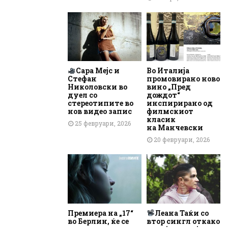
Сара Мејс и
Во Италија
Стефан
промовирано ново
Николовски во
вино „Пред
дуел со
дождот“
стереотипите во
инспирирано од
нов видео запис
филмскиот
класик
25 февруари, 2026
на Манчевски
20 февруари, 2026
Премиера на „17“
Леана Таќи со
во Берлин, ќе се
втор сингл откако