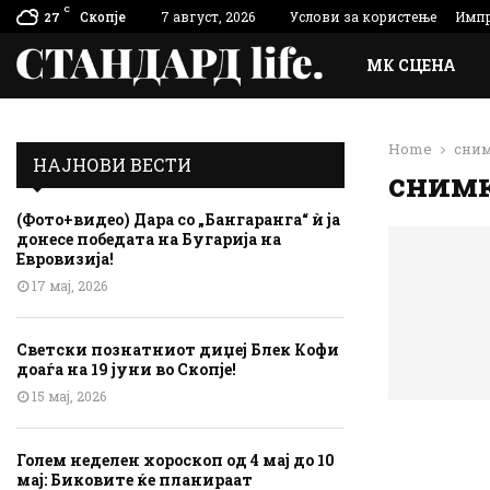
C
Скопје
7 август, 2026
Услови за користење
Импр
27
МК СЦЕНА
Home
сни
НАЈНОВИ ВЕСТИ
сним
(Фото+видео) Дара со „Бангаранга“ ѝ ја
донесе победата на Бугарија на
Евровизија!
17 мај, 2026
Светски познатниот диџеј Блек Кофи
доаѓа на 19 јуни во Скопје!
15 мај, 2026
Голем неделен хороскоп од 4 мај до 10
мај: Биковите ќе планираат