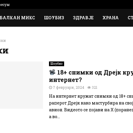
есум
БАЛКАН МИКС
ШОУБИЗ
ЗДРАВЈЕ
ХРАНА
С
мки
ки
Шоубиз
18+ снимки од Дрејк кр
интернет?
7 февруари, 2024
321
На интернет кружат снимки од 18+ с
раперот Дрејк како мастурбира на сво
авион. Видеото се појави на X (поран
а во...