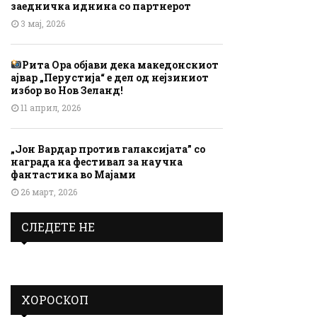
заедничка иднина со партнерот
3 мај, 2026
Рита Ора објави дека македонскиот
ајвар „Перустија“ е дел од нејзиниот
избор во Нов Зеланд!
11 април, 2026
„Јон Вардар против галаксијата” со
награда на фестивал за научна
фантастика во Мајами
26 март, 2026
СЛЕДЕТЕ НЕ
ХОРОСКОП