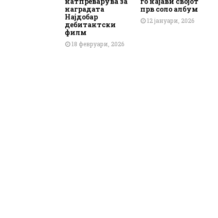
натпреварува за
го најави својот
наградата
прв соло албум
Најдобар
12 јануари, 2026
дебитантски
филм
18 февруари, 2026