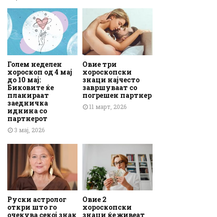
Голем неделен
Овие три
хороскоп од 4 мај
хороскопски
до 10 мај:
знаци најчесто
Биковите ќе
завршуваат со
планираат
погрешен партнер
заедничка
11 март, 2026
иднина со
партнерот
3 мај, 2026
Руски астролог
Овие 2
откри што го
хороскопски
очекува секој знак
знаци ќе живеат