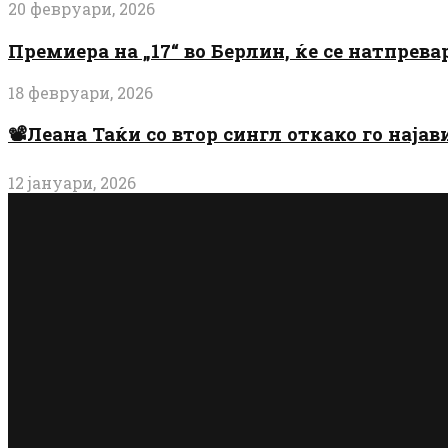
20 февруари, 2026
Премиера на „17“ во Берлин, ќе се натпрев
18 февруари, 2026
📽️Леана Таќи со втор сингл откако го најав
12 јануари, 2026