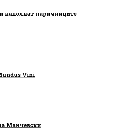
 ги наполнат паричниците
Mundus Vini
 на Манчевски