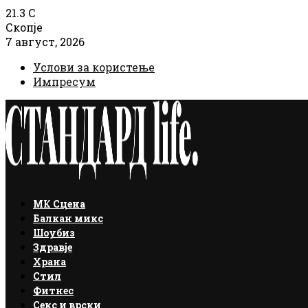
21.3
C
Скопје
7 август, 2026
Услови за користење
Импресум
Facebook
Instagram
Email
Rss
МК Сцена
Балкан микс
Шоубиз
Здравје
Храна
Стил
Фитнес
Секс и врски