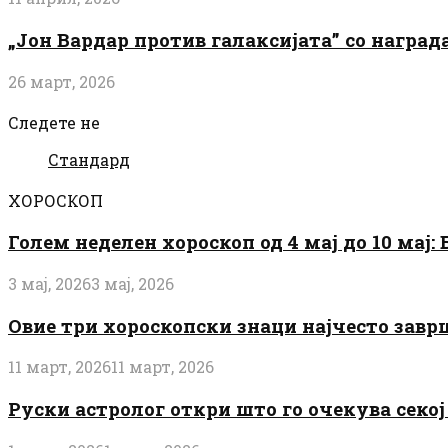
„Јон Вардар против галаксијата” со награ
26 март, 2026
Следете не
Стандард
ХОРОСКОП
Голем неделен хороскоп од 4 мај до 10 мај
3 мај, 2026
3 мај, 2026
Овие три хороскопски знаци најчесто завр
11 март, 2026
11 март, 2026
Руски астролог откри што го очекува секој 