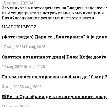
15 април, 2021
342
Заменикот на претседателот на Владата, задолжен
на Асоцијацијата за истражување, комуникации и...
Битиќи
социјално претриемништво
топ-вести
НАЈНОВИ ВЕСТИ
(Фото+видео) Дара со „Бангаранга“ ѝ ја дон
17 мај, 2026
17 мај, 2026
Светски познатниот диџеј Блек Кофи доаѓа н
15 мај, 2026
15 мај, 2026
Голем неделен хороскоп од 4 мај до 10 мај
3 мај, 2026
3 мај, 2026
📸Рита Ора објави дека македонскиот ајвар 
11 април, 2026