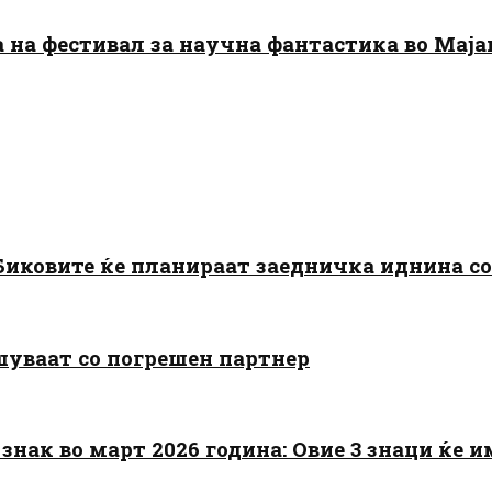
да на фестивал за научна фантастика во Мај
: Биковите ќе планираат заедничка иднина с
шуваат со погрешен партнер
знак во март 2026 година: Овие 3 знаци ќе им