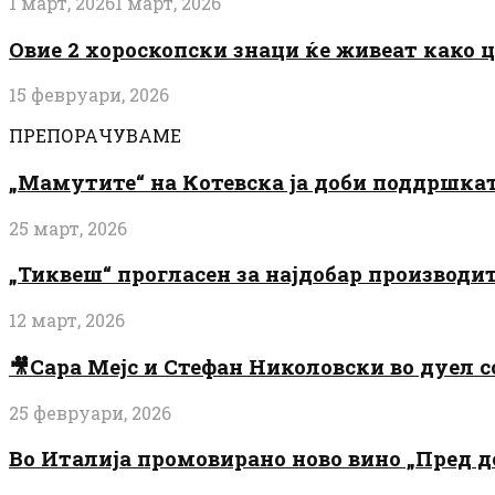
1 март, 2026
1 март, 2026
Овие 2 хороскопски знаци ќе живеат како 
15 февруари, 2026
ПРЕПОРАЧУВАМЕ
„Мамутите“ на Котевска ја доби поддршката
25 март, 2026
„Тиквеш“ прогласен за најдобар производи
12 март, 2026
🎥Сара Мејс и Стефан Николовски во дуел с
25 февруари, 2026
Во Италија промовирано ново вино „Пред 