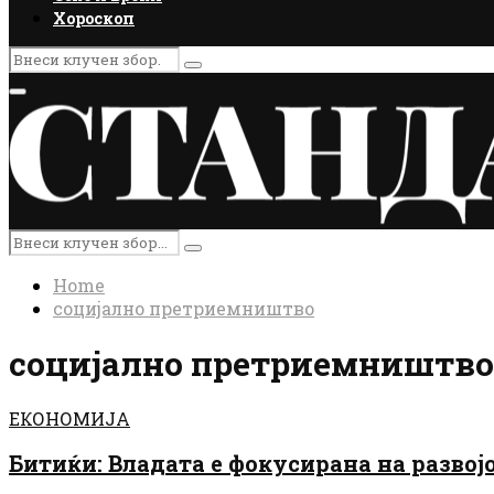
Хороскоп
Search
Search
for:
Primary
Menu
Search
Search
for:
Home
социјално претриемништво
социјално претриемништво
ЕКОНОМИЈА
Битиќи: Владата е фокусирана на разво