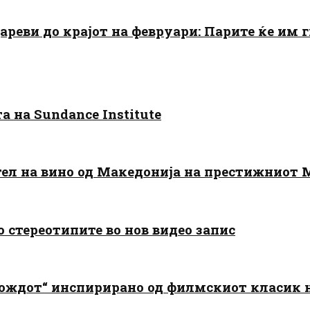
цареви до крајот на февруари: Парите ќе им
 на Sundance Institute
тел на вино од Македонија на престижниот 
о стереотипите во нов видео запис
дождот“ инспирирано од филмскиот класик