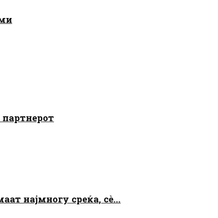
ами
о партнерот
аат најмногу среќа, сè...