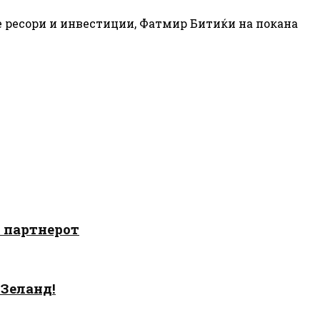
е ресори и инвестиции, Фатмир Битиќи на покана
о партнерот
 Зеланд!