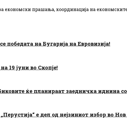
 за економски прашања, координација на економскит
есе победата на Бугарија на Евровизија!
а 19 јуни во Скопје!
: Биковите ќе планираат заедничка иднина с
„Перустија“ е дел од нејзиниот избор во Нов