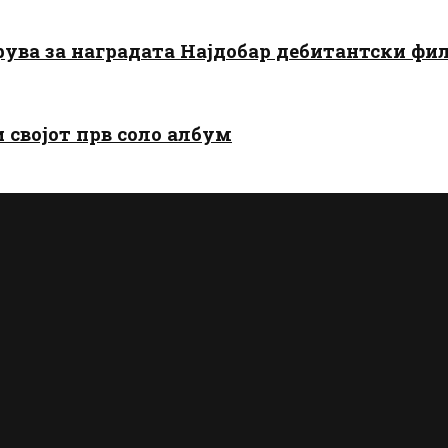
арува за наградата Најдобар дебитантски фи
и својот прв соло албум