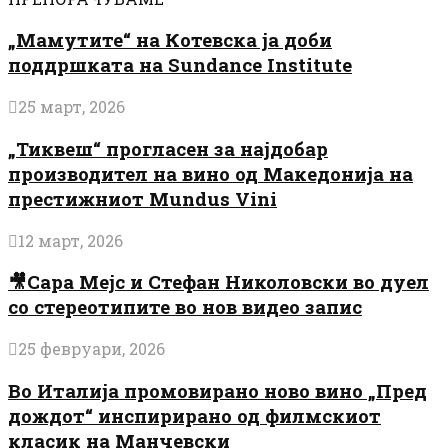
„Мамутите“ на Котевска ја доби
поддршката на Sundance Institute
25 март, 2026
„Тиквеш“ прогласен за најдобар
производител на вино од Македонија на
престижниот Mundus Vini
12 март, 2026
🎥Сара Мејс и Стефан Николовски во дуел
со стереотипите во нов видео запис
25 февруари, 2026
Во Италија промовирано ново вино „Пред
дождот“ инспирирано од филмскиот
класик на Манчевски