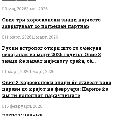
3 мај, 2026
3 мај, 2026
Овие три хороскопски знаци најчесто
завршуваат со погрешен партнер
11 март, 2026
11 март, 2026
Руски астролог откри што го очекува
секој знак во март 2026 година: Овие 3
знаци ќе имаат најмногу среќа, сè...
1 март, 2026
1 март, 2026
Овие 2 хороскопски знаци ќе живеат како
цареви до крајот на февруари: Парите ќе
им ги наполнат паричниците
15 февруари, 2026
ПРЕПОРАЧУВАМЕ