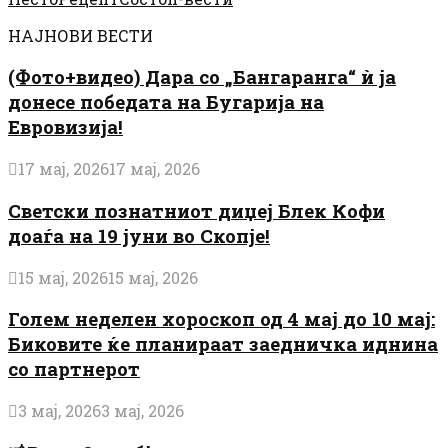
НАЈНОВИ ВЕСТИ
(Фото+видео) Дара со „Бангаранга“ ѝ ја
донесе победата на Бугарија на
Евровизија!
17 мај, 2026
17 мај, 2026
Светски познатниот диџеј Блек Кофи
доаѓа на 19 јуни во Скопје!
15 мај, 2026
15 мај, 2026
Голем неделен хороскоп од 4 мај до 10 мај:
Биковите ќе планираат заедничка иднина
со партнерот
3 мај, 2026
3 мај, 2026