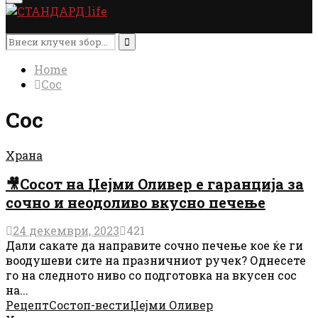
Menu
Search
for:
Search
Home
Сос
Сос
Храна
🎥Сосот на Џејми Оливер е гаранција за
сочно и неодоливо вкусно печење
24 декември, 2023
421
Дали сакате да направите сочно печење кое ќе ги
воодушеви сите на празничниот ручек? Однесете
го на следното ниво со подготовка на вкусен сос
на...
Рецепт
Сос
топ-вести
Џејми Оливер