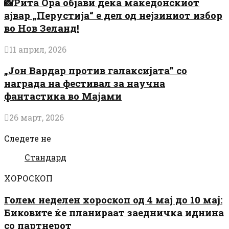
📸Рита Ора објави дека македонскиот
ајвар „Перустија“ е дел од нејзиниот избор
во Нов Зеланд!
11 април, 2026
„Јон Вардар против галаксијата” со
награда на фестивал за научна
фантастика во Мајами
26 март, 2026
Следете не
Стандард
ХОРОСКОП
Голем неделен хороскоп од 4 мај до 10 мај:
Биковите ќе планираат заедничка иднина
со партнерот