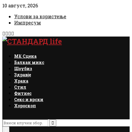
10 август, 2026
Услови за користење
Импресум
Facebook
Instagram
Email
Rss
МК Сцена
Балкан микс
Шоубиз
Здравје
Храна
Стил
Фитнес
Секс и врски
Хороскоп
Search
for:
Search
Primary