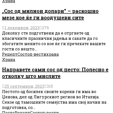
Храна
„Сос од милион долари“ – раскошно
мезе кое ќе ги воодушеви сите
1 декември, 2023
276
Доколку сте подготвени да e oтргнете од
класичните празнични јадења и сакате да го
збогатите менито со кое ќе ги пречекате вашите
гости со нешто...
Рецепт
Сос
топ-вести
храна
Храна
Направете сами сос од песто: Полесно е
отколку што мислите
25 септември, 2023
315
Пестото од босилек своите корени ги има во
Џенова, дел од Лигурскиот регион во Италија.
Секое од тамошните семејства има свој начин на
подготовка, со...
Песто
Рецепт
Сос
топ-вести