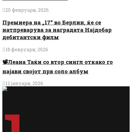
20 февруари, 2026
Премиера на „17“ во Берлин, ќе се
натпреварува за наградата Најдобар
дебитантски филм
18 февруари, 2026
📽️Леана Таќи со втор сингл откако го
најави својот прв соло албум
12 јануари, 2026