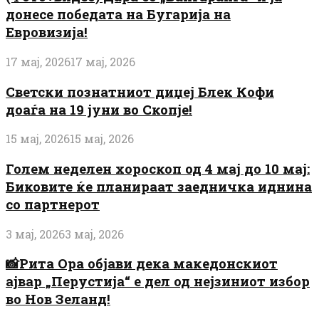
донесе победата на Бугарија на
Евровизија!
17 мај, 2026
17 мај, 2026
Светски познатниот диџеј Блек Кофи
доаѓа на 19 јуни во Скопје!
15 мај, 2026
15 мај, 2026
Голем неделен хороскоп од 4 мај до 10 мај:
Биковите ќе планираат заедничка иднина
со партнерот
3 мај, 2026
3 мај, 2026
📸Рита Ора објави дека македонскиот
ајвар „Перустија“ е дел од нејзиниот избор
во Нов Зеланд!