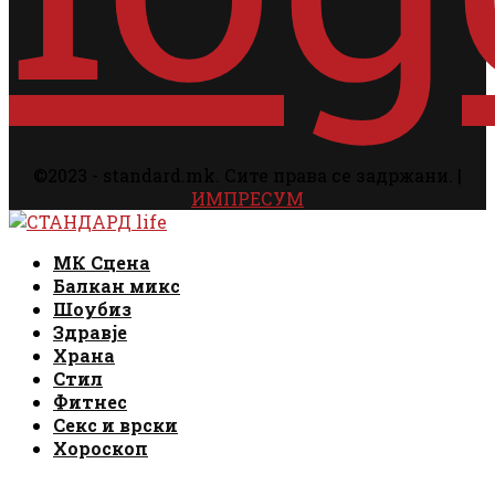
©2023 - standard.mk. Сите права се задржани. |
ИМПРЕСУМ
Facebook
Instagram
Email
Rss
Facebook
Instagram
Email
Rss
МК Сцена
Балкан микс
Шоубиз
Здравје
Храна
Стил
Фитнес
Секс и врски
Хороскоп