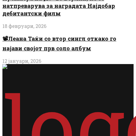
натпреварува за наградата Најдобар
дебитантски филм
18 февруари, 2026
📽️Леана Таќи со втор сингл откако го
најави својот прв соло албум
12 јануари, 2026