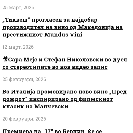
25 март, 2026
„Тиквеш“ прогласен за најдобар
производител на вино од Македонија на
престижниот Mundus Vini
12 март, 2026
🎥Сара Мејс и Стефан Николовски во дуел
со стереотипите во нов видео запис
25 февруари, 2026
Во Италија промовирано ново вино „Пред
дождот“ инспирирано од филмскиот
класик на Манчевски
20 февруари, 2026
Премиера на „17“ во Берлин, ќе се