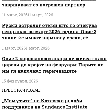
завршуваат со погрешен партнер
11 март, 2026
11 март, 2026
Руски астролог откри што го очекува
секој знак во март 2026 година: Овие 3
знаци ќе имаат најмногу среќа, сè...
1 март, 2026
1 март, 2026
Овие 2 хороскопски знаци ќе живеат како
цареви до крајот на февруари: Парите ќе
им ги наполнат паричниците
15 февруари, 2026
ПРЕПОРАЧУВАМЕ
„Мамутите“ на Котевска ја доби
поддршката на Sundance Institute