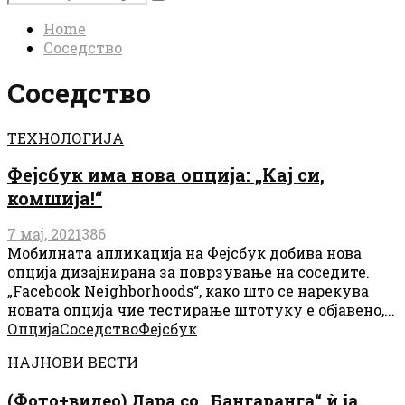
Search
for:
Home
Соседство
Соседство
ТЕХНОЛОГИЈА
Фејсбук има нова опција: „Кај си,
комшија!“
7 мај, 2021
386
Мобилната апликација на Фејсбук добива нова
опција дизајнирана за поврзување на соседите.
„Facebook Neighborhoods“, како што се нарекува
новата опција чие тестирање штотуку е објавено,...
Опција
Соседство
Фејсбук
НАЈНОВИ ВЕСТИ
(Фото+видео) Дара со „Бангаранга“ ѝ ја