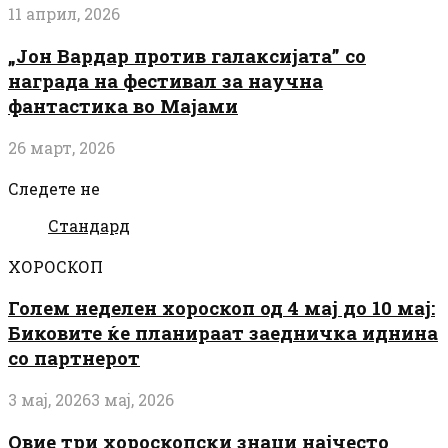
11 април, 2026
„Јон Вардар против галаксијата” со
награда на фестивал за научна
фантастика во Мајами
26 март, 2026
Следете не
Стандард
ХОРОСКОП
Голем неделен хороскоп од 4 мај до 10 мај:
Биковите ќе планираат заедничка иднина
со партнерот
3 мај, 2026
3 мај, 2026
Овие три хороскопски знаци најчесто