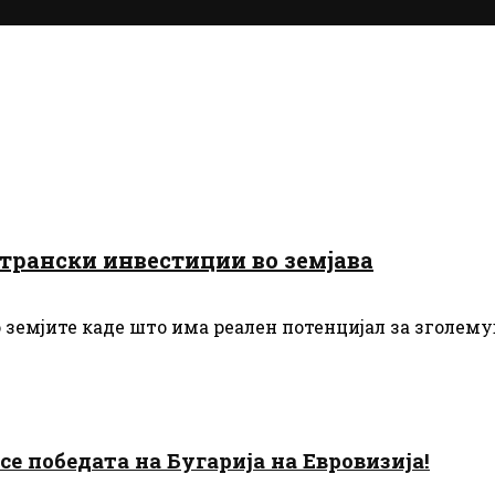
трански инвестиции во земјава
о земјите каде што има реален потенцијал за зголем
есе победата на Бугарија на Евровизија!