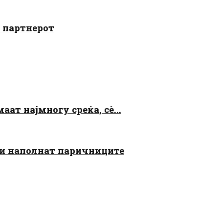
о партнерот
аат најмногу среќа, сè...
 ги наполнат паричниците