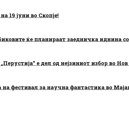
а 19 јуни во Скопје!
: Биковите ќе планираат заедничка иднина с
„Перустија“ е дел од нејзиниот избор во Нов
да на фестивал за научна фантастика во Мај