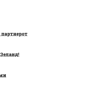
о партнерот
 Зеланд!
ами