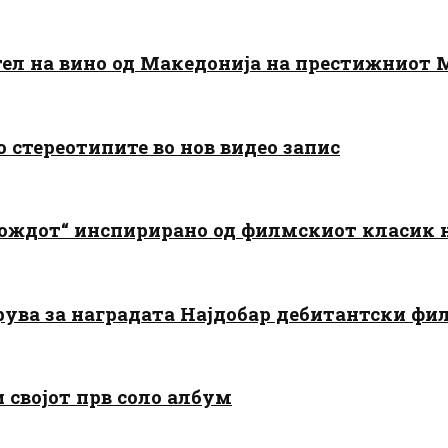
тел на вино од Македонија на престижниот 
о стереотипите во нов видео запис
дождот“ инспирирано од филмскиот класик
арува за наградата Најдобар дебитантски фи
и својот прв соло албум