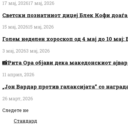
17 мај, 2026
17 мај, 2026
Светски познатниот диџеј Блек Кофи доаѓа н
15 мај, 2026
15 мај, 2026
Голем неделен хороскоп од 4 мај до 10 мај
3 мај, 2026
3 мај, 2026
📸Рита Ора објави дека македонскиот ајвар 
11 април, 2026
„Јон Вардар против галаксијата” со награ
26 март, 2026
Следете не
Стандард