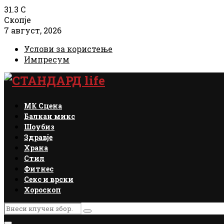
31.3
C
Скопје
7 август, 2026
Услови за користење
Импресум
Facebook
Instagram
Email
Rss
МК Сцена
Балкан микс
Шоубиз
Здравје
Храна
Стил
Фитнес
Секс и врски
Хороскоп
Search
Search
for: