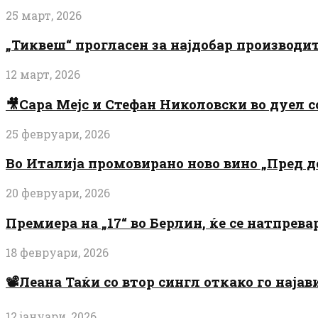
25 март, 2026
„Тиквеш“ прогласен за најдобар производи
12 март, 2026
🎥Сара Мејс и Стефан Николовски во дуел с
25 февруари, 2026
Во Италија промовирано ново вино „Пред 
20 февруари, 2026
Премиера на „17“ во Берлин, ќе се натпрев
18 февруари, 2026
📽️Леана Таќи со втор сингл откако го најав
12 јануари, 2026