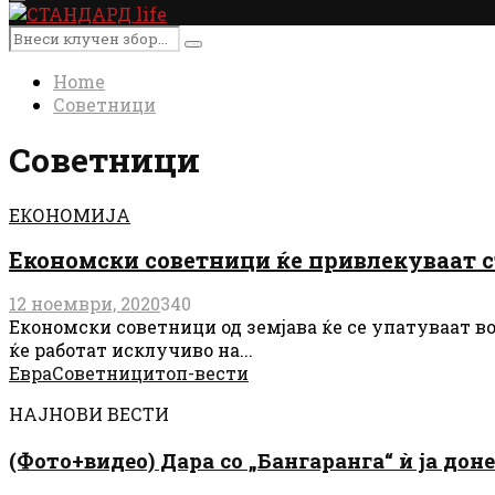
Primary
Menu
Search
Search
for:
Home
Советници
Советници
ЕКОНОМИЈА
Економски советници ќе привлекуваат с
12 ноември, 2020
340
Економски советници од земјава ќе се упатуваат в
ќе работат исклучиво на...
Евра
Советници
топ-вести
НАЈНОВИ ВЕСТИ
(Фото+видео) Дара со „Бангаранга“ ѝ ја дон