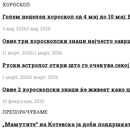
ХОРОСКОП
Голем неделен хороскоп од 4 мај до 10 мај
3 мај, 2026
3 мај, 2026
Овие три хороскопски знаци најчесто завр
11 март, 2026
11 март, 2026
Руски астролог откри што го очекува секој 
1 март, 2026
1 март, 2026
Овие 2 хороскопски знаци ќе живеат како 
15 февруари, 2026
ПРЕПОРАЧУВАМЕ
„Мамутите“ на Котевска ја доби поддршката