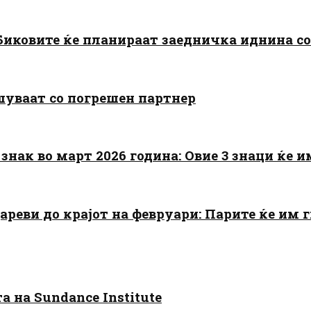
: Биковите ќе планираат заедничка иднина с
шуваат со погрешен партнер
знак во март 2026 година: Овие 3 знаци ќе им
цареви до крајот на февруари: Парите ќе им
 на Sundance Institute