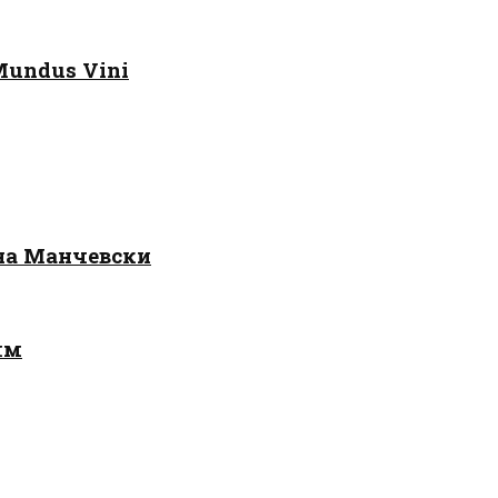
Mundus Vini
 на Манчевски
лм