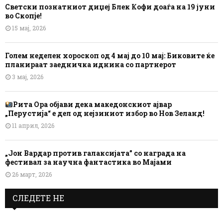
Светски познатниот диџеј Блек Кофи доаѓа на 19 јуни
во Скопје!
15 мај, 2026
Голем неделен хороскоп од 4 мај до 10 мај: Биковите ќе
планираат заедничка иднина со партнерот
3 мај, 2026
Рита Ора објави дека македонскиот ајвар
„Перустија“ е дел од нејзиниот избор во Нов Зеланд!
11 април, 2026
„Јон Вардар против галаксијата” со награда на
фестивал за научна фантастика во Мајами
26 март, 2026
СЛЕДЕТЕ НЕ