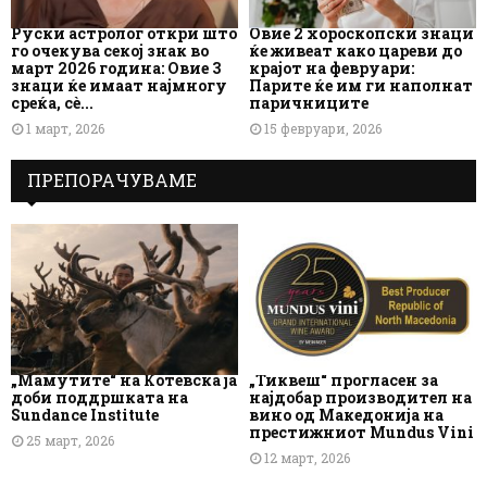
Руски астролог откри што
Овие 2 хороскопски знаци
го очекува секој знак во
ќе живеат како цареви до
март 2026 година: Овие 3
крајот на февруари:
знаци ќе имаат најмногу
Парите ќе им ги наполнат
среќа, сè...
паричниците
1 март, 2026
15 февруари, 2026
ПРЕПОРАЧУВАМЕ
„Мамутите“ на Котевска ја
„Тиквеш“ прогласен за
доби поддршката на
најдобар производител на
Sundance Institute
вино од Македонија на
престижниот Mundus Vini
25 март, 2026
12 март, 2026