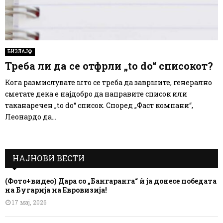
БИЗЛАЈФ
Треба ли да се отфрли „to do“ списокот?
Кога размислувате што се треба да завршите, генерално
сметате дека е најдобро да направите список или
таканаречен „to do“ список. Според „Фаст компани“, ​​
Леонардо да...
НАЈНОВИ ВЕСТИ
(Фото+видео) Дара со „Бангаранга“ ѝ ја донесе победата
на Бугарија на Евровизија!
17 мај, 2026