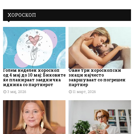
ХОРОСКОП
Голем неделен хороскоп
Овие три хороскопски
од 4 мај до 10 мај: Биковите
знаци најчесто
ќе планираат заедничка
завршуваат со погрешен
иднина со партнерот
партнер
3 мај, 2026
11 март, 2026