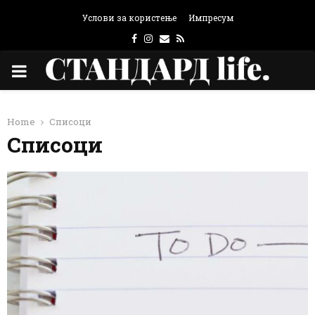
Услови за користење
Импресум
Facebook
Instagram
Email
Rss
PRIMARY
MENU
Home
Списоци
Списоци