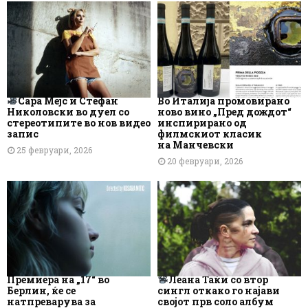
Сара Мејс и Стефан
Во Италија промовирано
Николовски во дуел со
ново вино „Пред дождот“
стереотипите во нов видео
инспирирано од
запис
филмскиот класик
на Манчевски
25 февруари, 2026
20 февруари, 2026
Премиера на „17“ во
Леана Таќи со втор
Берлин, ќе се
сингл откако го најави
натпреварува за
својот прв соло албум