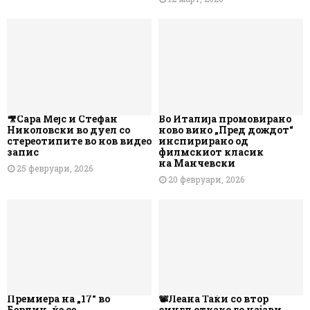
🎥Сара Мејс и Стефан
Во Италија промовирано
Николовски во дуел со
ново вино „Пред дождот“
стереотипите во нов видео
инспирирано од
запис
филмскиот класик
на Манчевски
25 февруари, 2026
20 февруари, 2026
Премиера на „17“ во
📽️Леана Таќи со втор
Берлин, ќе се
сингл откако го најави