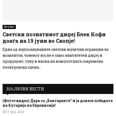
Шоубиз
Светски познатниот диџеј Блек Кофи
доаѓа на 19 јуни во Скопје!
Една од најпосакуваните светски музички атракции во
моментов, човекот кој не е само квалитетен диџеј и
продуцент, туку и икона на комплетната современа
електронска сцена...
НАЈНОВИ ВЕСТИ
(Фото+видео) Дара со „Бангаранга“ ѝ ја донесе победата
на Бугарија на Евровизија!
17 мај, 2026