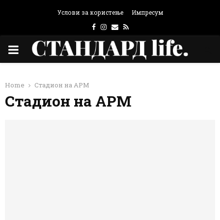
Услови за користење
Импресум
Facebook
Instagram
Email
Rss
PRIMARY
MENU
Home
Стадион на АРМ
Стадион на АРМ