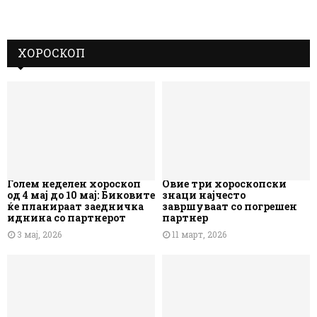
ХОРОСКОП
Голем неделен хороскоп
Овие три хороскопски
од 4 мај до 10 мај: Биковите
знаци најчесто
ќе планираат заедничка
завршуваат со погрешен
иднина со партнерот
партнер
3 мај, 2026
11 март, 2026