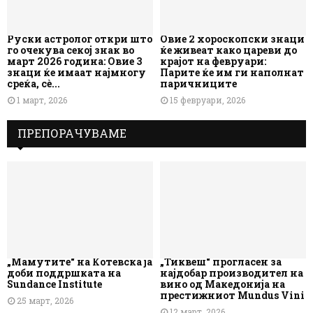
Руски астролог откри што
Овие 2 хороскопски знаци
го очекува секој знак во
ќе живеат како цареви до
март 2026 година: Овие 3
крајот на февруари:
знаци ќе имаат најмногу
Парите ќе им ги наполнат
среќа, сè...
паричниците
1 март, 2026
15 февруари, 2026
ПРЕПОРАЧУВАМЕ
„Мамутите“ на Котевска ја
„Тиквеш“ прогласен за
доби поддршката на
најдобар производител на
Sundance Institute
вино од Македонија на
престижниот Mundus Vini
25 март, 2026
12 март, 2026