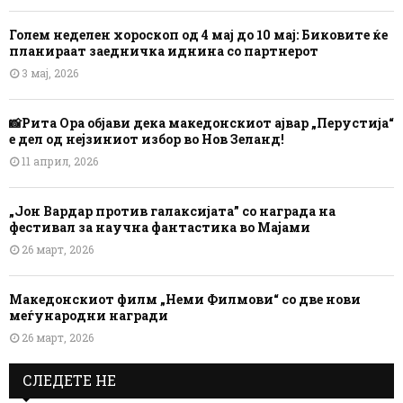
Голем неделен хороскоп од 4 мај до 10 мај: Биковите ќе
планираат заедничка иднина со партнерот
3 мај, 2026
📸Рита Ора објави дека македонскиот ајвар „Перустија“
е дел од нејзиниот избор во Нов Зеланд!
11 април, 2026
„Јон Вардар против галаксијата” со награда на
фестивал за научна фантастика во Мајами
26 март, 2026
Македонскиот филм „Неми Филмови“ со две нови
меѓународни награди
26 март, 2026
СЛЕДЕТЕ НЕ