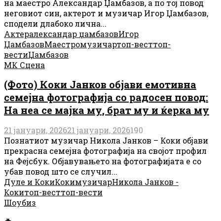
на маестро Александар Џамбазов, а по тој повод
неговиот син, актерот и музичар Игор Џамбазов,
сподели длабоко лична...
Актер
александар џамбазов
Игор
Џамбазов
Маестро
музичар
топ-вест
топ-
вести
Џамбазов
МК Сцена
(Фото) Коки Јанков објави емотивна
семејна фотографија со радосен повод:
На неа се мајка му, брат му и ќерка му
21 јануари, 2026
21 јануари, 2026
190
Познатиот музичар Никола Јанков – Коки објави
прекрасна семејна фотографија на својот профил
на Фејсбук. Објавувањето на фотографијата е со
убав повод што се случил...
Дуле и Коки
Коки
музичар
Никола Јанков -
Коки
топ-вест
топ-вести
Шоубиз