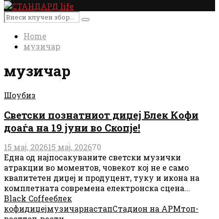
Primary
Menu
Search
Search
for:
Home
музичар
музичар
Шоубиз
Светски познатниот диџеј Блек Кофи
доаѓа на 19 јуни во Скопје!
15 мај, 2026
15 мај, 2026
70
Една од најпосакуваните светски музички
атракции во моментов, човекот кој не е само
квалитетен диџеј и продуцент, туку и икона на
комплетната современа електронска сцена...
Black Coffee
блек
кофи
диџеј
музичар
настап
Стадион на АРМ
топ-
вест
топ-вести