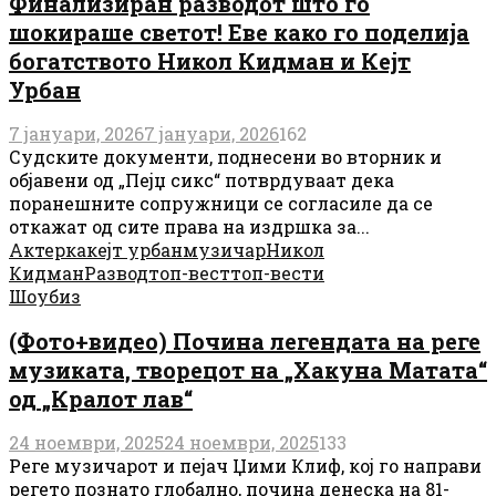
Финализиран разводот што го
шокираше светот! Еве како го поделија
богатството Никол Кидман и Кејт
Урбан
7 јануари, 2026
7 јануари, 2026
162
Судските документи, поднесени во вторник и
објавени од „Пејџ сикс“ потврдуваат дека
поранешните сопружници се согласиле да се
откажат од сите права на издршка за...
Актерка
кејт урбан
музичар
Никол
Кидман
Развод
топ-вест
топ-вести
Шоубиз
(Фото+видео) Почина легендата на реге
музиката, творецот на „Хакуна Матата“
од „Кралот лав“
24 ноември, 2025
24 ноември, 2025
133
Реге музичарот и пејач Џими Клиф, кој го направи
регето познато глобално, почина денеска на 81-