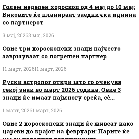
Голем неделен хороскоп од 4 мај до 10 мај:
Биковите ќе планираат заедничка иднина
со партнерот
3 мај, 2026
3 мај, 2026
Овие три хороскопски знаци најчесто
завршуваат со погрешен партнер
11 март, 2026
11 март, 2026
Руски астролог откри што го очекува
секој знак во март 2026 година: Овие 3
знаци ќе имаат најмногу среќа, сè...
1 март, 2026
1 март, 2026
Овие 2 хороскопски знаци ќе живеат како
цареви до крајот на февруари: Парите ќе
им ги наполнат паричниците