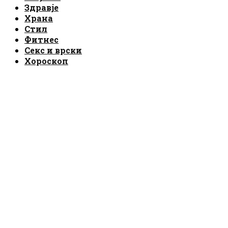
Здравје
Храна
Стил
Фитнес
Секс и врски
Хороскоп