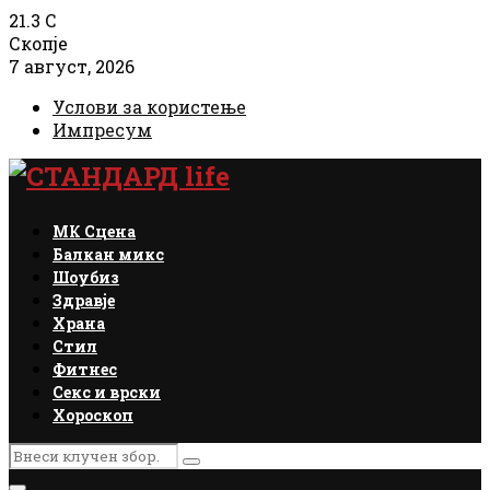
21.3
C
Скопје
7 август, 2026
Услови за користење
Импресум
Facebook
Instagram
Email
Rss
МК Сцена
Балкан микс
Шоубиз
Здравје
Храна
Стил
Фитнес
Секс и врски
Хороскоп
Search
Search
for: