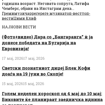
годишна возраст. Неговата сопруга, Латифа
Чемберс, објави на Инстаграм дека...
Греми
музичар
реге
реге музика
топ-вест
топ-
вести
Џими Клиф
НАЈНОВИ ВЕСТИ
(Фото+видео) Дара со „Бангаранга“ ѝ ја
донесе победата на Бугарија на
Евровизија!
17 мај, 2026
17 мај, 2026
Светски познатниот диџеј Блек Кофи
доаѓа на 19 јуни во Скопје!
15 мај, 2026
15 мај, 2026
Голем неделен хороскоп од 4 мај до 10 мај:
Биковите ќе планираат заедничка иднина