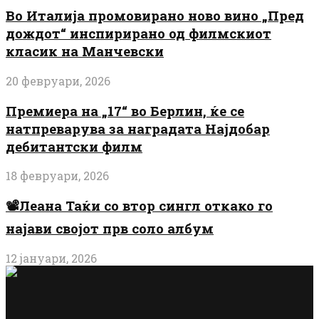
Во Италија промовирано ново вино „Пред
дождот“ инспирирано од филмскиот
класик на Манчевски
20 февруари, 2026
Премиера на „17“ во Берлин, ќе се
натпреварува за наградата Најдобар
дебитантски филм
18 февруари, 2026
📽️Леана Таќи со втор сингл откако го
најави својот прв соло албум
12 јануари, 2026