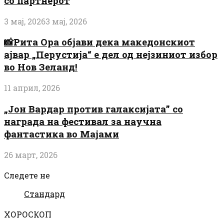
со партнерот
3 мај, 2026
3 мај, 2026
📸Рита Ора објави дека македонскиот
ајвар „Перустија“ е дел од нејзиниот избор
во Нов Зеланд!
11 април, 2026
„Јон Вардар против галаксијата” со
награда на фестивал за научна
фантастика во Мајами
26 март, 2026
Следете не
Стандард
ХОРОСКОП