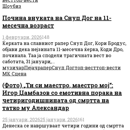
Шоубиз
Почина внуката на Снуп Дог на 11-
месечна возраст
1 февруари, 2026
148
Ќерката на славниот рапер Снуп Дог, Кори Бродус,
објави дека нејзината 11-месечна ќерка, Коди Дро,
починала. Таа ја сподели трагичната вест во
саботата, 31 јануари,...
музичар
Пејач
рапер
Снуп Дог
топ-вест
топ-вести
МК Сцена
(Фото) „Ти си маестро, маестро мој“:
Игор Џамбазов со емотивна порака на
четиригодишнината од смртта на
татко му Александар
25 јануари, 2026
25 јануари, 2026
161
Денеска се навршуваат четири години од смртта