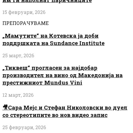
15 февруари, 2026
ПРЕПОРАЧУВАМЕ
„Мамутите“ на Котевска ја доби
поддршката на Sundance Institute
25 март, 2026
„Тиквеш“ прогласен за најдобар
производител на вино од Македонија на
престижниот Mundus Vini
12 март, 2026
🎥Сара Мејс и Стефан Николовски во дуел
со стереотипите во нов видео запис
25 февруари, 2026