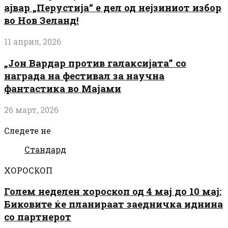
ајвар „Перустија“ е дел од нејзиниот избор
во Нов Зеланд!
11 април, 2026
„Јон Вардар против галаксијата” со
награда на фестивал за научна
фантастика во Мајами
26 март, 2026
Следете не
Стандард
ХОРОСКОП
Голем неделен хороскоп од 4 мај до 10 мај:
Биковите ќе планираат заедничка иднина
со партнерот