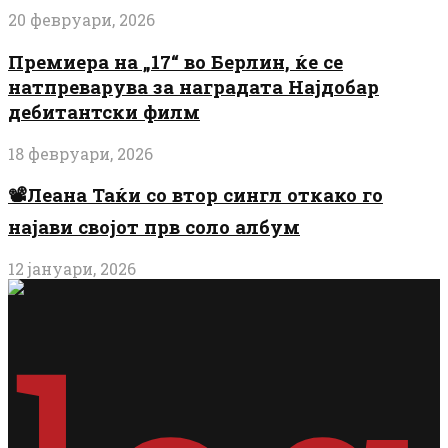
20 февруари, 2026
Премиера на „17“ во Берлин, ќе се
натпреварува за наградата Најдобар
дебитантски филм
18 февруари, 2026
📽️Леана Таќи со втор сингл откако го
најави својот прв соло албум
12 јануари, 2026