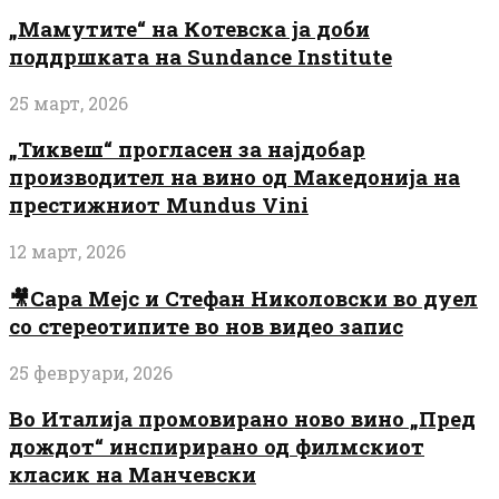
„Мамутите“ на Котевска ја доби
поддршката на Sundance Institute
25 март, 2026
„Тиквеш“ прогласен за најдобар
производител на вино од Македонија на
престижниот Mundus Vini
12 март, 2026
🎥Сара Мејс и Стефан Николовски во дуел
со стереотипите во нов видео запис
25 февруари, 2026
Во Италија промовирано ново вино „Пред
дождот“ инспирирано од филмскиот
класик на Манчевски