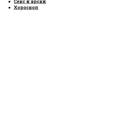
Секс и врски
Хороскоп