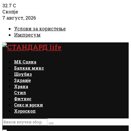
32.7
C
Скопје
7 август, 2026
Услови за користење
Импресум
Facebook
Instagram
Email
Rss
МК Сцена
Балкан микс
Шоубиз
Здравје
Храна
Стил
Фитнес
Секс и врски
Хороскоп
Search
Search
for: