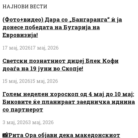
НАЈНОВИ ВЕСТИ
(Фото+видео) Дара со „Бангаранга“ ѝ ја
донесе победата на Бугарија на
Евровизија!
17 мај, 2026
17 мај, 2026
Светски познатниот диџеј Блек Кофи
доаѓа на 19 јуни во Скопје!
15 мај, 2026
15 мај, 2026
Голем неделен хороскоп од 4 мај до 10 мај:
Биковите ќе планираат заедничка иднина
со партнерот
3 мај, 2026
3 мај, 2026
📸Рита Ора објави дека македонскиот