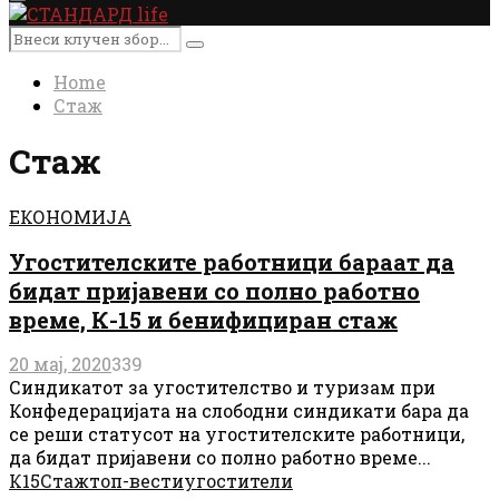
Primary
Menu
Search
Search
for:
Home
Стаж
Стаж
ЕКОНОМИЈА
Угостителските работници бараат да
бидат пријавени со полно работно
време, К-15 и бенифициран стаж
20 мај, 2020
339
Синдикатот за угостителство и туризам при
Конфедерацијата на слободни синдикати бара да
се реши статусот на угостителските работници,
да бидат пријавени со полно работно време...
К15
Стаж
топ-вести
угостители