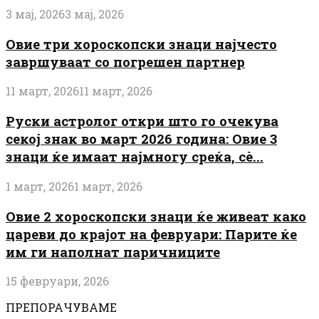
3 мај, 2026
3 мај, 2026
Овие три хороскопски знаци најчесто
завршуваат со погрешен партнер
11 март, 2026
11 март, 2026
Руски астролог откри што го очекува
секој знак во март 2026 година: Овие 3
знаци ќе имаат најмногу среќа, сè...
1 март, 2026
1 март, 2026
Овие 2 хороскопски знаци ќе живеат како
цареви до крајот на февруари: Парите ќе
им ги наполнат паричниците
15 февруари, 2026
ПРЕПОРАЧУВАМЕ