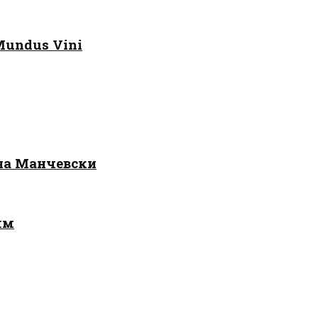
Mundus Vini
 на Манчевски
лм