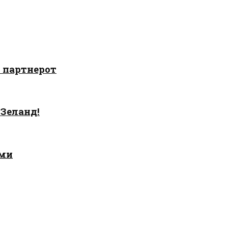
о партнерот
 Зеланд!
ами