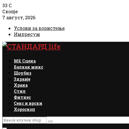
33
C
Скопје
7 август, 2026
Услови за користење
Импресум
Facebook
Instagram
Email
Rss
МК Сцена
Балкан микс
Шоубиз
Здравје
Храна
Стил
Фитнес
Секс и врски
Хороскоп
Search
Search
for: