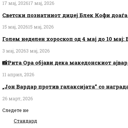
17 мај, 2026
17 мај, 2026
Светски познатниот диџеј Блек Кофи доаѓа н
15 мај, 2026
15 мај, 2026
Голем неделен хороскоп од 4 мај до 10 мај
3 мај, 2026
3 мај, 2026
📸Рита Ора објави дека македонскиот ајвар 
11 април, 2026
„Јон Вардар против галаксијата” со награ
26 март, 2026
Следете не
Стандард