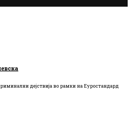
шевска
 криминални дејствија во рамки на Еуростандард