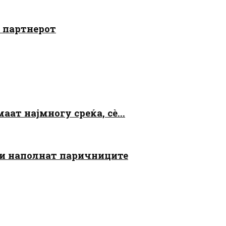
о партнерот
аат најмногу среќа, сè...
 ги наполнат паричниците