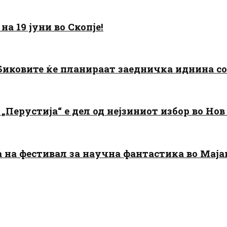
а 19 јуни во Скопје!
: Биковите ќе планираат заедничка иднина с
„Перустија“ е дел од нејзиниот избор во Нов
да на фестивал за научна фантастика во Мај