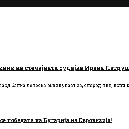
жник на стечајната судијка Ирена Петру
дард банка денеска обвинуваат за, според нив, нови
есе победата на Бугарија на Евровизија!