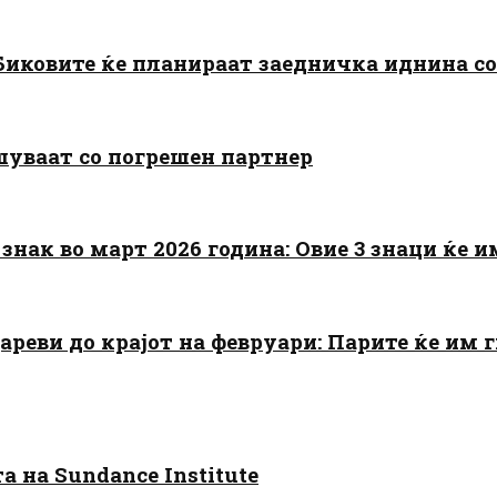
: Биковите ќе планираат заедничка иднина с
шуваат со погрешен партнер
знак во март 2026 година: Овие 3 знаци ќе им
цареви до крајот на февруари: Парите ќе им
 на Sundance Institute