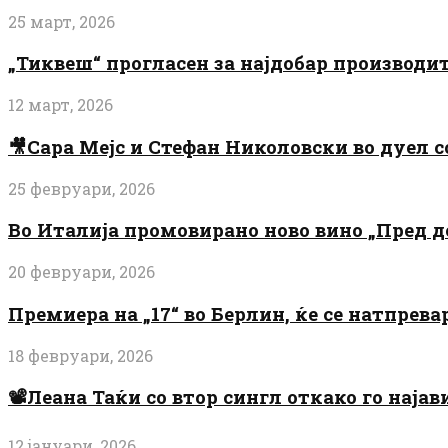
25 март, 2026
„Тиквеш“ прогласен за најдобар производи
12 март, 2026
🎥Сара Мејс и Стефан Николовски во дуел с
25 февруари, 2026
Во Италија промовирано ново вино „Пред 
20 февруари, 2026
Премиера на „17“ во Берлин, ќе се натпрев
18 февруари, 2026
📽️Леана Таќи со втор сингл откако го најав
12 јануари, 2026