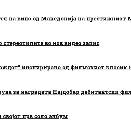
тел на вино од Македонија на престижниот 
о стереотипите во нов видео запис
дождот“ инспирирано од филмскиот класик
арува за наградата Најдобар дебитантски фи
и својот прв соло албум