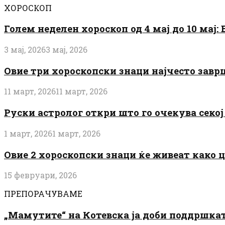
ХОРОСКОП
Голем неделен хороскоп од 4 мај до 10 мај
3 мај, 2026
3 мај, 2026
Овие три хороскопски знаци најчесто завр
11 март, 2026
11 март, 2026
Руски астролог откри што го очекува секој 
1 март, 2026
1 март, 2026
Овие 2 хороскопски знаци ќе живеат како 
15 февруари, 2026
ПРЕПОРАЧУВАМЕ
„Мамутите“ на Котевска ја доби поддршката