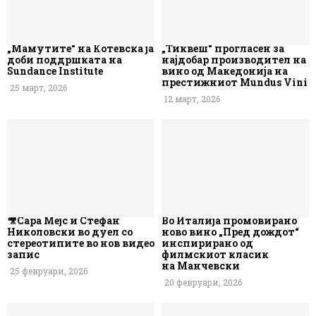
„Мамутите“ на Котевска ја
„Тиквеш“ прогласен за
доби поддршката на
најдобар производител на
Sundance Institute
вино од Македонија на
престижниот Mundus Vini
25 март, 2026
12 март, 2026
🎥Сара Мејс и Стефан
Во Италија промовирано
Николовски во дуел со
ново вино „Пред дождот“
стереотипите во нов видео
инспирирано од
запис
филмскиот класик
на Манчевски
25 февруари, 2026
20 февруари, 2026