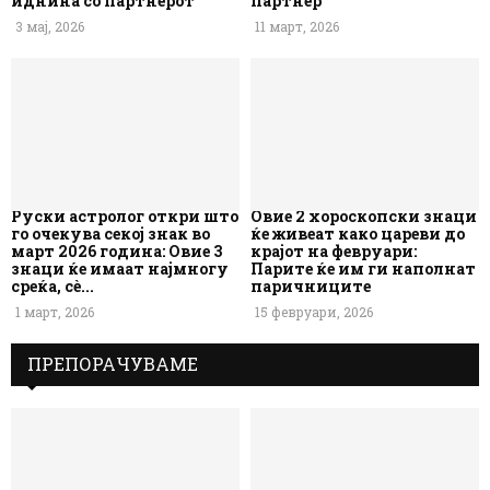
иднина со партнерот
партнер
3 мај, 2026
11 март, 2026
Руски астролог откри што
Овие 2 хороскопски знаци
го очекува секој знак во
ќе живеат како цареви до
март 2026 година: Овие 3
крајот на февруари:
знаци ќе имаат најмногу
Парите ќе им ги наполнат
среќа, сè...
паричниците
1 март, 2026
15 февруари, 2026
ПРЕПОРАЧУВАМЕ