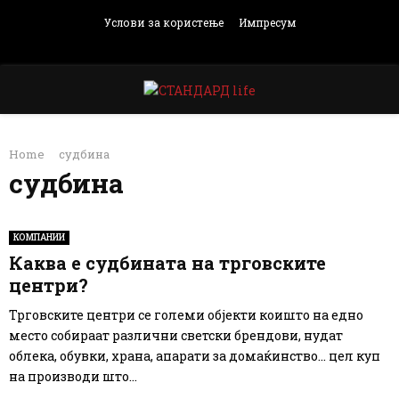
Услови за користење
Импресум
Facebook
Instagram
Email
Rss
PRIMARY
Home
судбина
MENU
судбина
КОМПАНИИ
Каква е судбината на трговските
центри?
Трговските центри се големи објекти коишто на едно
место собираат различни светски брендови, нудат
облека, обувки, храна, апарати за домаќинство… цел куп
на производи што...