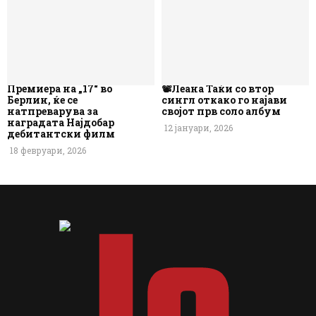
Премиера на „17“ во
📽️Леана Таќи со втор
Берлин, ќе се
сингл откако го најави
натпреварува за
својот прв соло албум
наградата Најдобар
12 јануари, 2026
дебитантски филм
18 февруари, 2026