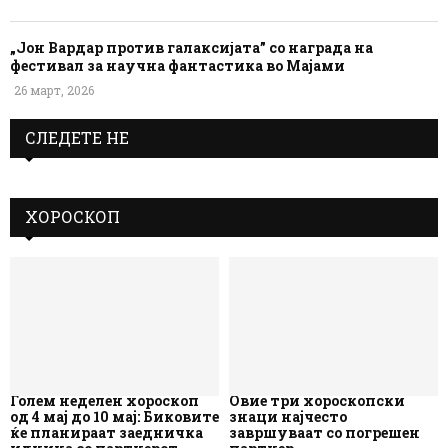
„Јон Вардар против галаксијата” со награда на
фестивал за научна фантастика во Мајами
26 март, 2026
СЛЕДЕТЕ НЕ
ХОРОСКОП
Голем неделен хороскоп
Овие три хороскопски
од 4 мај до 10 мај: Биковите
знаци најчесто
ќе планираат заедничка
завршуваат со погрешен