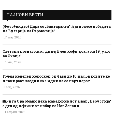
НАЈНОВИ ВЕСТИ
(Фото+видео) Дара со „Бангаранга“ ѝ ја донесе победата
на Бугарија на Евровизија!
17 мај, 2026
Светски познатниот диџеј Блек Кофи доаѓа на 19 јуни
во Скопје!
15 мај, 2026
Голем неделен хороскоп од 4 мај до 10 мај: Биковите ќе
планираат заедничка иднина со партнерот
3 мај, 2026
📸Рита Ора објави дека македонскиот ајвар „Перустија“
е дел од нејзиниот избор во Нов Зеланд!
11 април, 2026