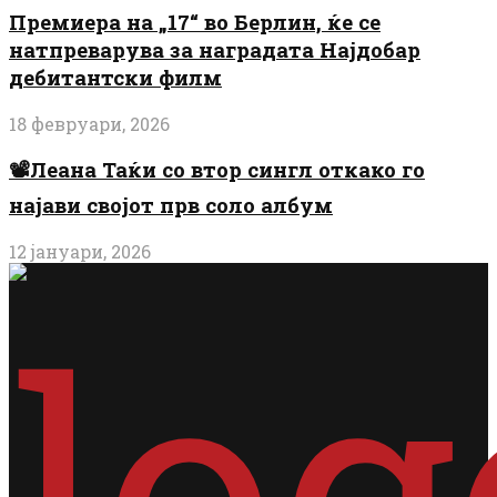
Премиера на „17“ во Берлин, ќе се
натпреварува за наградата Најдобар
дебитантски филм
18 февруари, 2026
📽️Леана Таќи со втор сингл откако го
најави својот прв соло албум
12 јануари, 2026