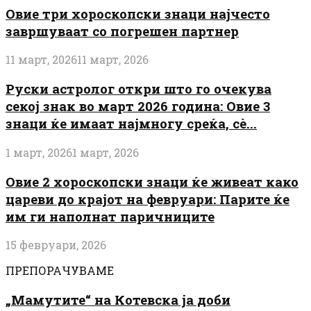
Овие три хороскопски знаци најчесто
завршуваат со погрешен партнер
11 март, 2026
11 март, 2026
Руски астролог откри што го очекува
секој знак во март 2026 година: Овие 3
знаци ќе имаат најмногу среќа, сè...
1 март, 2026
1 март, 2026
Овие 2 хороскопски знаци ќе живеат како
цареви до крајот на февруари: Парите ќе
им ги наполнат паричниците
15 февруари, 2026
ПРЕПОРАЧУВАМЕ
„Мамутите“ на Котевска ја доби