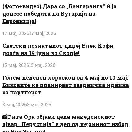
(Фото+видео) Дара со „Бангаранга“ ѝ ја
донесе победата на Бугарија на
Евровизија!
17 мај, 2026
17 мај, 2026
Светски познатниот диџеј Блек Кофи
доаѓа на 19 јуни во Скопје!
15 мај, 2026
15 мај, 2026
Голем неделен хороскоп од 4 мај до 10 мај:
Биковите ќе планираат заедничка иднина
со партнерот
3 мај, 2026
3 мај, 2026
📸Рита Ора објави дека македонскиот
ајвар „Перустија“ е дел од нејзиниот избор
во Нов Зеланд!