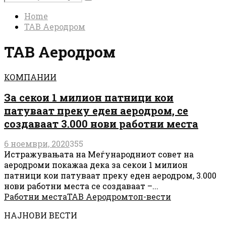
Search
for:
Home
ТАВ Аеродром
ТАВ Аеродром
КОМПАНИИ
За секои 1 милион патници кои
патуваат преку еден аеродром, се
создаваат 3.000 нови работни места
6 ноември, 2020
355
Истражувањата на Меѓународниот совет на
аеродроми покажаа дека за секои 1 милион
патници кои патуваат преку еден аеродром, 3.000
нови работни места се создаваат –...
Работни места
ТАВ Аеродром
топ-вести
НАЈНОВИ ВЕСТИ