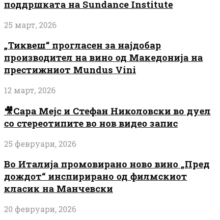
поддршката на Sundance Institute
25 март, 2026
„Тиквеш“ прогласен за најдобар
производител на вино од Македонија на
престижниот Mundus Vini
12 март, 2026
🎥Сара Мејс и Стефан Николовски во дуел
со стереотипите во нов видео запис
25 февруари, 2026
Во Италија промовирано ново вино „Пред
дождот“ инспирирано од филмскиот
класик на Манчевски
20 февруари, 2026