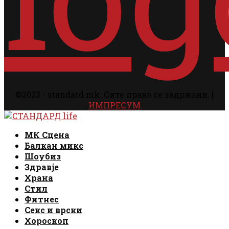
©2023 - standard.mk. Сите права се задржани. |
ИМПРЕСУМ
Facebook
Instagram
Email
Rss
Facebook
Instagram
Email
Rss
МК Сцена
Балкан микс
Шоубиз
Здравје
Храна
Стил
Фитнес
Секс и врски
Хороскоп