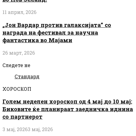
11 април, 2026
„Јон Вардар против галаксијата” со
награда на фестивал за научна
фантастика во Мајами
26 март, 2026
Следете не
Стандард
ХОРОСКОП
Голем неделен хороскоп од 4 мај до 10 мај:
Биковите ќе планираат заедничка иднина
со партнерот
3 мај, 2026
3 мај, 2026