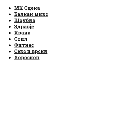
Facebook
Instagram
Email
Rss
МК Сцена
Балкан микс
Шоубиз
Здравје
Храна
Стил
Фитнес
Секс и врски
Хороскоп