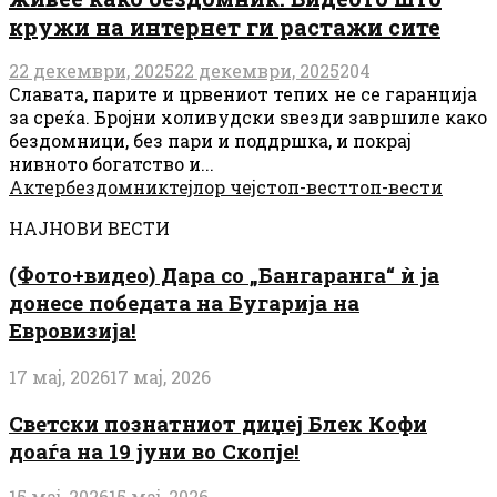
кружи на интернет ги растажи сите
22 декември, 2025
22 декември, 2025
204
Славата, парите и црвениот тепих не се гаранција
за среќа. Бројни холивудски ѕвезди завршиле како
бездомници, без пари и поддршка, и покрај
нивното богатство и...
Актер
бездомник
тејлор чејс
топ-вест
топ-вести
НАЈНОВИ ВЕСТИ
(Фото+видео) Дара со „Бангаранга“ ѝ ја
донесе победата на Бугарија на
Евровизија!
17 мај, 2026
17 мај, 2026
Светски познатниот диџеј Блек Кофи
доаѓа на 19 јуни во Скопје!
15 мај, 2026
15 мај, 2026