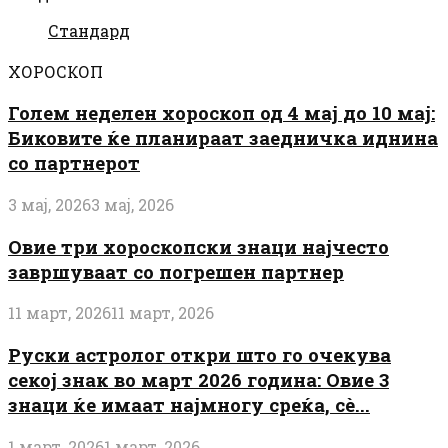
Стандард
ХОРОСКОП
Голем неделен хороскоп од 4 мај до 10 мај:
Биковите ќе планираат заедничка иднина
со партнерот
3 мај, 2026
3 мај, 2026
Овие три хороскопски знаци најчесто
завршуваат со погрешен партнер
11 март, 2026
11 март, 2026
Руски астролог откри што го очекува
секој знак во март 2026 година: Овие 3
знаци ќе имаат најмногу среќа, сè...
1 март, 2026
1 март, 2026