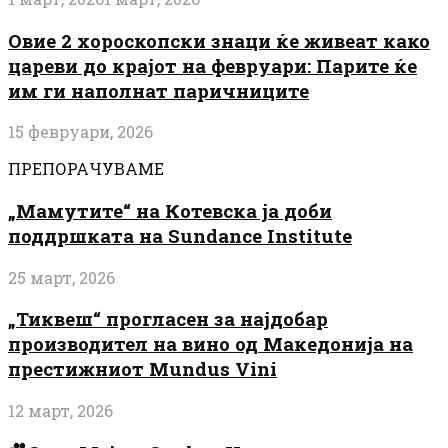
Овие 2 хороскопски знаци ќе живеат како
цареви до крајот на февруари: Парите ќе
им ги наполнат паричниците
15 февруари, 2026
ПРЕПОРАЧУВАМЕ
„Мамутите“ на Котевска ја доби
поддршката на Sundance Institute
25 март, 2026
„Тиквеш“ прогласен за најдобар
производител на вино од Македонија на
престижниот Mundus Vini
12 март, 2026