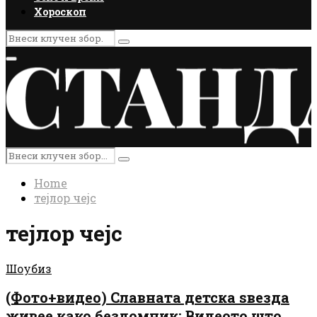
Хороскоп
Search
Search
for:
Primary
Menu
Search
Search
for:
Home
тејлор чејс
тејлор чејс
Шоубиз
(Фото+видео) Славната детска ѕвезда
живее како бездомник: Видеото што