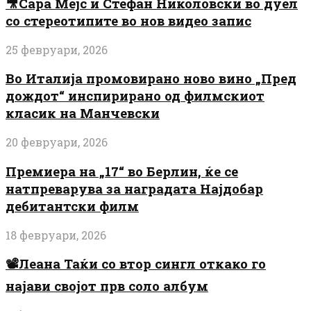
🎥Сара Мејс и Стефан Николовски во дуел
со стереотипите во нов видео запис
25 февруари, 2026
Во Италија промовирано ново вино „Пред
дождот“ инспирирано од филмскиот
класик на Манчевски
20 февруари, 2026
Премиера на „17“ во Берлин, ќе се
натпреварува за наградата Најдобар
дебитантски филм
18 февруари, 2026
📽️Леана Таќи со втор сингл откако го
најави својот прв соло албум