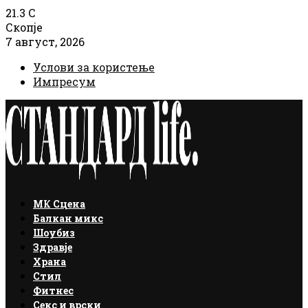
21.3
C
Скопје
7 август, 2026
Услови за користење
Импресум
Facebook
Instagram
Email
Rss
МК Сцена
Балкан микс
Шоубиз
Здравје
Храна
Стил
Фитнес
Секс и врски