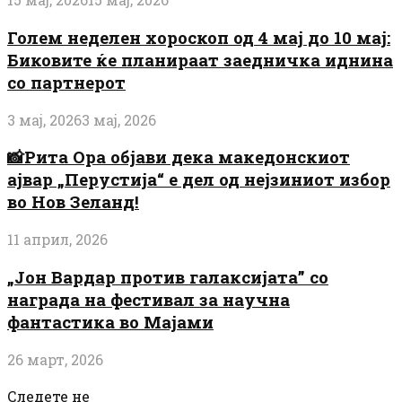
Голем неделен хороскоп од 4 мај до 10 мај:
Биковите ќе планираат заедничка иднина
со партнерот
3 мај, 2026
3 мај, 2026
📸Рита Ора објави дека македонскиот
ајвар „Перустија“ е дел од нејзиниот избор
во Нов Зеланд!
11 април, 2026
„Јон Вардар против галаксијата” со
награда на фестивал за научна
фантастика во Мајами
26 март, 2026
Следете не